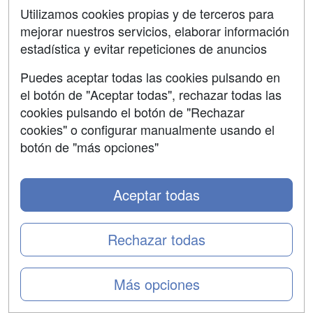
04/05/2023 -
Sofía Riesco
Utilizamos cookies propias y de terceros para
Se celebran durante los meses de junio y julio y
mejorar nuestros servicios, elaborar información
permiten conseguir créditos universitarios ECTS.
estadística y evitar repeticiones de anuncios
Puedes aceptar todas las cookies pulsando en
el botón de "Aceptar todas", rechazar todas las
cookies pulsando el botón de "Rechazar
cookies" o configurar manualmente usando el
botón de "más opciones"
Aceptar todas
Rechazar todas
¿Buscas una manera de continuar formándote durante
el verano? Si eres estudiante de 3º o 4º curso de Grado,
la
Universidad Pontificia Comillas
tiene abierto el plazo
Más opciones
de inscripción en sus
cursos de verano
que organiza
durante los meses de junio y julio. Los cursos tienen