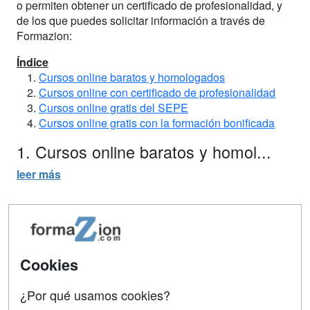
o permiten obtener un certificado de profesionalidad, y
de los que puedes solicitar información a través de
Formazion:
Índice
Cursos online baratos y homologados
Cursos online con certificado de profesionalidad
Cursos online gratis del SEPE
Cursos online gratis con la formación bonificada
1. Cursos online baratos y homol...
leer más
TAGS:
Empleo
Formación continua
Estudiante
Trabajador
Cursos
Online
Cookies
Cursos de verano de la Universidad
Pontificia Comillas
¿Por qué usamos cookies?