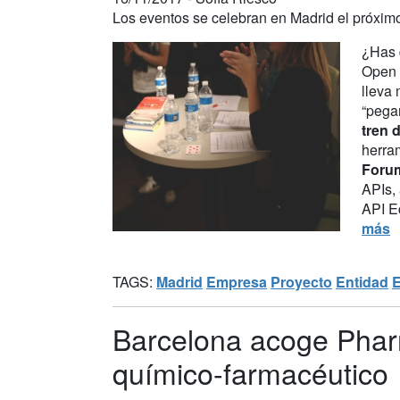
Los eventos se celebran en Madrid el próxim
¿Has 
Open 
lleva 
“pegam
tren 
herram
Foru
APIs, 
API E
más
TAGS:
Madrid
Empresa
Proyecto
Entidad
Barcelona acoge Pharm
químico-farmacéutico