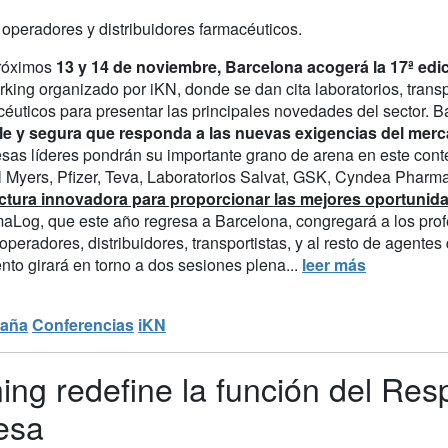
, operadores y distribuidores farmacéuticos.
róximos
13 y 14 de noviembre, Barcelona acogerá la 17ª ed
king organizado por iKN, donde se dan cita laboratorios, transp
éuticos para presentar las principales novedades del sector. B
ble y segura que responda a las nuevas exigencias del mer
as líderes pondrán su importante grano de arena en este contex
ol Myers, Pfizer, Teva, Laboratorios Salvat, GSK, Cyndea Phar
ctura innovadora para proporcionar las mejores oportunid
aLog, que este año regresa a Barcelona, congregará a los profe
operadores, distribuidores, transportistas, y al resto de agent
nto girará en torno a dos sesiones plena...
leer más
aña
Conferencias
iKN
ing redefine la función del Re
esa