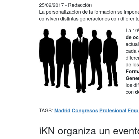
25/09/2017 -
Redacción
La personalización de la formación se impone
conviven distintas generaciones con diferent
La 10
de oc
actua
cada 
difer
de lo
Forma
Gener
los d
con
d
TAGS:
Madrid
Congresos
Profesional
Emp
iKN organiza un event