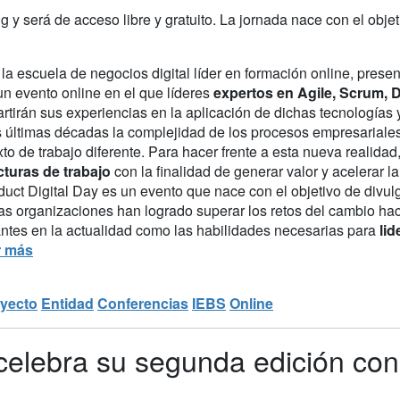
 y será de acceso libre y gratuito. La jornada nace con el objet
, la escuela de negocios digital líder en formación online, prese
 un evento online en el que líderes
expertos en Agile, Scrum, D
rtirán sus experiencias en la aplicación de dichas tecnologías
s últimas décadas la complejidad de los procesos empresariale
to de trabajo diferente. Para hacer frente a esta nueva realida
cturas de trabajo
con la finalidad de generar valor y acelerar l
duct Digital Day es un evento que nace con el objetivo de divul
as organizaciones han logrado superar los retos del cambio haci
antes en la actualidad como las habilidades necesarias para
lid
r más
yecto
Entidad
Conferencias
IEBS
Online
 celebra su segunda edición co