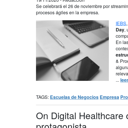
Se celebrará el 26 de noviembre por streaming
procesos ágiles en la empresa.
IEBS
Day
,
compa
En la
contex
estru
& Pro
algun
relev
...
lee
TAGS:
Escuelas de Negocios
Empresa
Pro
On Digital Healthcare
protagonista