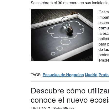
Se celebrará el 30 de enero en sus instalacio
Cesma
impar
escén
comun
la es
aplicá
para 
de la
profe
empre
TAGS:
Escuelas de Negocios
Madrid
Profe
Descubre cómo utilizar
conoce el nuevo ecos
16/11/2017 -
Sofía Riesco