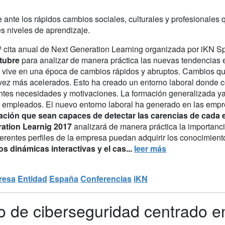
 ante los rápidos cambios sociales, culturales y profesionales
es niveles de aprendizaje.
ª cita anual de Next Generation Learning organizada por iKN S
tubre
para analizar de manera práctica las nuevas tendencias 
l vive en una época de cambios rápidos y abruptos. Cambios que
vez más acelerados. Esto ha creado un entorno laboral donde c
entes necesidades y motivaciones. La formación generalizada ya 
s empleados. El nuevo entorno laboral ha generado en las emp
ción que sean capaces de detectar las carencias de cada 
ation Learnig 2017
analizará de manera práctica la importanci
iferentes perfiles de la empresa puedan adquirir los conocimien
os dinámicas interactivas y el cas...
leer más
resa
Entidad
España
Conferencias
iKN
o de ciberseguridad centrado e