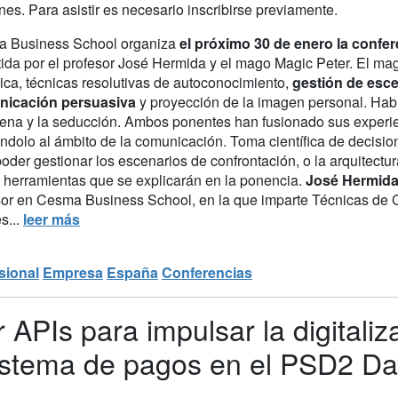
nes. Para asistir es necesario inscribirse previamente.
 Business School organiza
el próximo 30 de enero la confer
tida por el profesor José Hermida y el mago Magic Peter. El mag
ica, técnicas resolutivas de autoconocimiento,
gestión de esce
icación persuasiva
y proyección de la imagen personal. Habi
cena y la seducción. Ambos ponentes han fusionado sus experie
ndolo al ámbito de la comunicación. Toma científica de decisione
poder gestionar los escenarios de confrontación, o la arquitect
s herramientas que se explicarán en la ponencia.
José Hermid
sor en Cesma Business School, en la que imparte Técnicas de 
s...
leer más
sional
Empresa
España
Conferencias
 APIs para impulsar la digitaliz
istema de pagos en el PSD2 Da