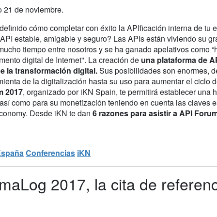
o 21 de noviembre.
definido cómo completar con éxito la APIficación interna de t
API estable, amigable y seguro? Las APIs están viviendo su g
mucho tiempo entre nosotros y se ha ganado apelativos como “ha
ento digital de Internet". La creación de
una plataforma de AP
de la transformación digital.
Sus posibilidades son enormes, de
ienta de la digitalización hasta su uso para aumentar el ciclo 
m 2017
, organizado por iKN Spain, te permitirá establecer una 
así como para su monetización teniendo en cuenta las claves es
conomy. Desde iKN te dan
6 razones para asistir a API Foru
España
Conferencias
iKN
aLog 2017, la cita de referenci