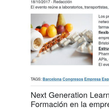
18/10/2017 -
Redacción
El evento reúne a laboratorios, transportistas
Los p
networ
farmac
flexi
empres
Brist
Estru
Pharm
APIs, 
El eve
TAGS:
Barcelona
Congresos
Empresa
Esp
Next Generation Learn
Formación en la empr