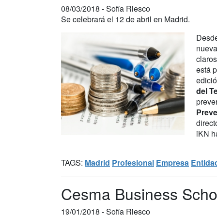
08/03/2018 -
Sofía Riesco
Se celebrará el 12 de abril en Madrid.
Desde
nueva
claros
está p
edici
del T
preve
Preve
direct
iKN h
TAGS:
Madrid
Profesional
Empresa
Entida
Cesma Business School
19/01/2018 -
Sofía Riesco