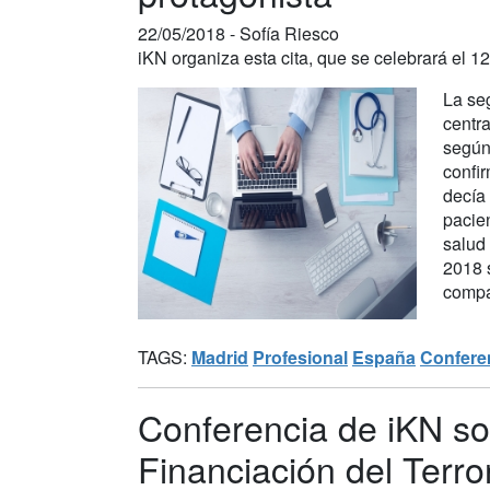
22/05/2018 -
Sofía Riesco
iKN organiza esta cita, que se celebrará el 12
La se
centra
según 
confi
decía
pacie
salud 
2018 
compar
TAGS:
Madrid
Profesional
España
Confere
Conferencia de iKN so
Financiación del Terr