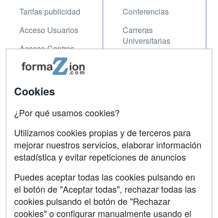
Tarifas publicidad
Conferencias
Acceso Usuarios
Carreras
Universitarias
Acceso Centros
Oposiciones
SÍGUENOS EN:
Contactar
Cookies
Confidencialidad
¿Por qué usamos cookies?
Aviso legal
Utilizamos cookies propias y de terceros para
Copyleft
mejorar nuestros servicios, elaborar información
estadística y evitar repeticiones de anuncios
Puedes aceptar todas las cookies pulsando en
el botón de "Aceptar todas", rechazar todas las
Grupo formazion:
cookies pulsando el botón de "Rechazar
cookies" o configurar manualmente usando el