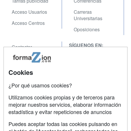
Tarifas publicidad
Conferencias
Acceso Usuarios
Carreras
Universitarias
Acceso Centros
Oposiciones
SÍGUENOS EN:
Contactar
Confidencialidad
Aviso legal
Cookies
Copyleft
¿Por qué usamos cookies?
Utilizamos cookies propias y de terceros para
mejorar nuestros servicios, elaborar información
estadística y evitar repeticiones de anuncios
Grupo formazion:
Puedes aceptar todas las cookies pulsando en