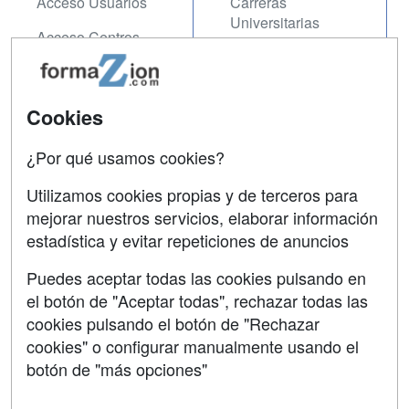
Acceso Usuarios
Carreras
Universitarias
Acceso Centros
Oposiciones
SÍGUENOS EN:
Contactar
Cookies
Confidencialidad
¿Por qué usamos cookies?
Aviso legal
Utilizamos cookies propias y de terceros para
Copyleft
mejorar nuestros servicios, elaborar información
estadística y evitar repeticiones de anuncios
Puedes aceptar todas las cookies pulsando en
el botón de "Aceptar todas", rechazar todas las
Grupo formazion:
cookies pulsando el botón de "Rechazar
cookies" o configurar manualmente usando el
botón de "más opciones"