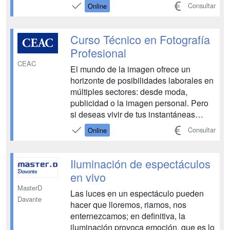
las técnicas para obtener imágenes
Consultar
Online
correctas, las tomas más apropiadas,
precisas y claras, así como la
evaluación crítica de las fotografías.
Curso Técnico en Fotografía
Podrás formart...
Profesional
CEAC
El mundo de la imagen ofrece un
horizonte de posibilidades laborales en
múltiples sectores: desde moda,
publicidad o la imagen personal. Pero
si deseas vivir de tus instantáneas
necesitas especializarte. Con el Curso
Consultar
Online
Técnico en Fotografía Profesional
accederás a una formación que te
ayude a convertir esta disciplina con
Iluminación de espectáculos
futuro en tu estilo de vida....
en vivo
MasterD
Las luces en un espectáculo pueden
Davante
hacer que lloremos, riamos, nos
enternezcamos; en definitiva, la
iluminación provoca emoción, que es lo