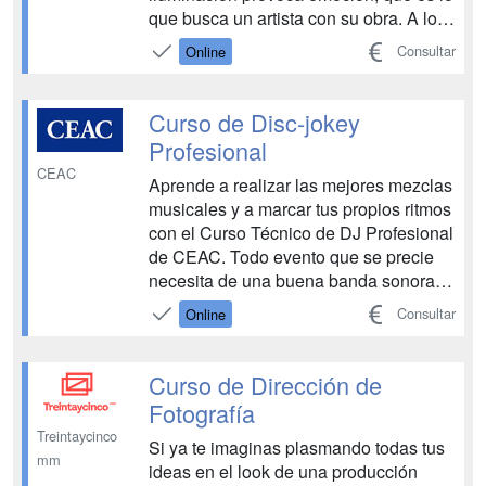
que busca un artista con su obra. A lo
largo de este curso de luminotecnia
Consultar
Online
profesional y acompañado de un
profesional de la iluminación, con más
de 20 años de experiencia, aprenderás
Curso de Disc-jokey
las diferencias entre ilumi...
Profesional
CEAC
Aprende a realizar las mejores mezclas
musicales y a marcar tus propios ritmos
con el Curso Técnico de DJ Profesional
de CEAC. Todo evento que se precie
necesita de una buena banda sonora,
¡que sea la tuya! Queremos catapultarte
Consultar
Online
dentro del panorama electrónico. Para
conseguirlo, contamos con un
programa eminentemente práctico con
Curso de Dirección de
el que adquirir...
Fotografía
Treintaycinco
Si ya te imaginas plasmando todas tus
mm
ideas en el look de una producción