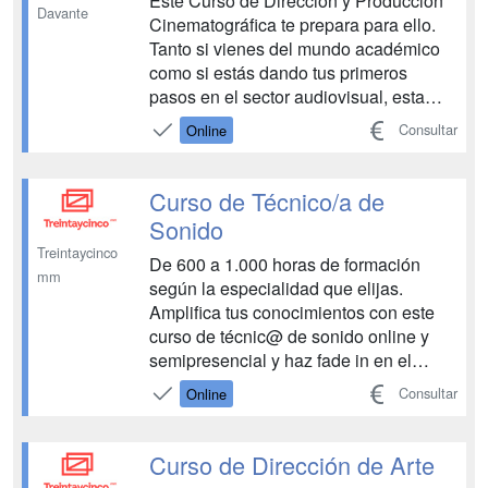
Este Curso de Dirección y Producción
Davante
Cinematográfica te prepara para ello.
Tanto si vienes del mundo académico
como si estás dando tus primeros
pasos en el sector audiovisual, esta
formación te ofrece una visión completa
Consultar
Online
del proceso creativo y técnico de una
producción cinematográfica.
Aprenderás desde la concepción de la
Curso de Técnico/a de
idea hasta la planificac...
Sonido
Treintaycinco
De 600 a 1.000 horas de formación
mm
según la especialidad que elijas.
Amplifica tus conocimientos con este
curso de técnic@ de sonido online y
semipresencial y haz fade in en el
mundo profesional. Con Treintaycinco
Consultar
Online
mm tienes todos los canales abiertos
para disfrutar haciendo lo que más te
gusta. Sin distorsiones, a tu ritmo y con
Curso de Dirección de Arte
l@s profesiona...