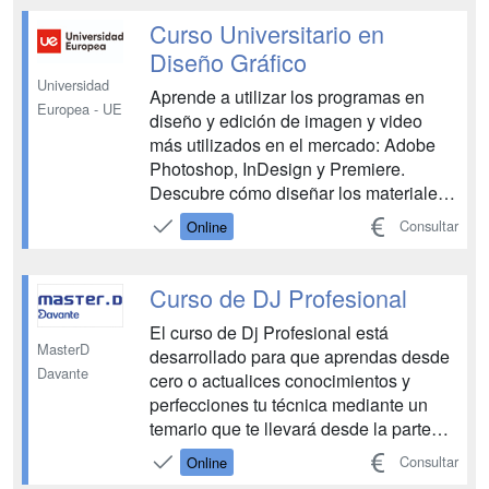
participación en clases grupales en
streaming a las que asistir con tus
Curso Universitario en
compañeros y tu...
Diseño Gráfico
Universidad
Aprende a utilizar los programas en
Europea - UE
diseño y edición de imagen y video
más utilizados en el mercado: Adobe
Photoshop, InDesign y Premiere.
Descubre cómo diseñar los materiales
para campañas publicitarias y los
Consultar
Online
principales conceptos de la
comunicación audiovisual; guiones,
narrativa, planos, etc. Así mismo,
Curso de DJ Profesional
aprenderás todo sobre la escritura del
El curso de Dj Profesional está
g...
MasterD
desarrollado para que aprendas desde
Davante
cero o actualices conocimientos y
perfecciones tu técnica mediante un
temario que te llevará desde la parte
teórica musical básica para poder
Consultar
Online
desenvolverte como Dj, hasta el