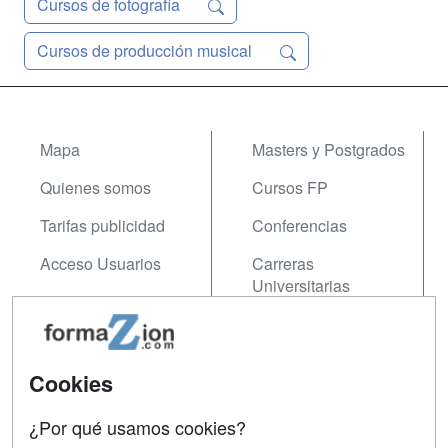
Cursos de fotografía
Cursos de producción musical
Mapa
Masters y Postgrados
Quienes somos
Cursos FP
Tarifas publicidad
Conferencias
Acceso Usuarios
Carreras
Universitarias
Acceso Centros
Oposiciones
SÍGUENOS EN:
Cookies
Contactar
Confidencialidad
¿Por qué usamos cookies?