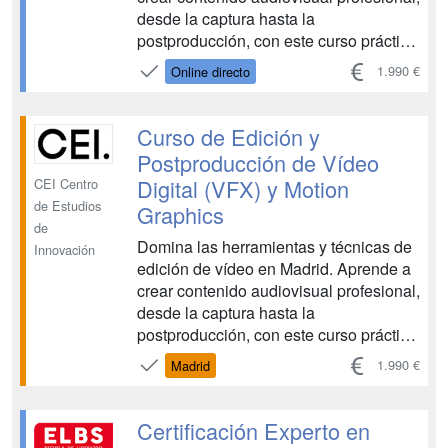
desde la captura hasta la
postproducción, con este curso práctico
e intensivo. Desarrolla tus habilidades y
1.990 €
Online directo
comienza tu carrera en la industria
audiovisual. Hay cuatro convocatorias
anuales con fecha de inicio en Octubre,
Curso de Edición y
Enero, A...
Postproducción de Vídeo
Digital (VFX) y Motion
CEI Centro
de Estudios
Graphics
de
Domina las herramientas y técnicas de
Innovación
edición de vídeo en Madrid. Aprende a
crear contenido audiovisual profesional,
desde la captura hasta la
postproducción, con este curso práctico
e intensivo. Desarrolla tus habilidades y
1.990 €
Madrid
comienza tu carrera en la industria
audiovisual. Hay cuatro convocatorias
anuales con fecha de inicio en Octubre,
Certificación Experto en
Enero, A...