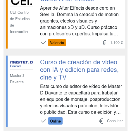
Aprende After Effects desde cero en
CEI Centro
Sevilla. Domina la creación de motion
de Estudios
graphics, efectos visuales y
de
animaciones 2D y 3D. Curso práctico
Innovación
con profesores expertos. Impulsa tu
carrera en el mundo audiovisual....
1.100 €
Valencia
Curso de creación de video
con IA y edicion para redes,
cine y TV
MasterD
Davante
Este curso de editor de vídeo de Master
D Davante te capacitará para trabajar
en equipos de montaje, posproducción
y efectos visuales para cine, televisión
o publicidad. Este curso de edición y
posproducción de vídeo incluye en tu
Consultar
Online
campus contenido grabado, la