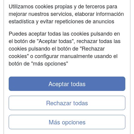
Aviso legal
Utilizamos cookies propias y de terceros para
mejorar nuestros servicios, elaborar información
Copyleft
estadística y evitar repeticiones de anuncios
Puedes aceptar todas las cookies pulsando en
el botón de "Aceptar todas", rechazar todas las
Grupo formazion:
cookies pulsando el botón de "Rechazar
cookies" o configurar manualmente usando el
botón de "más opciones"
Aceptar todas
Rechazar todas
Copyright 2000-2026 Formazion Web, S.L. - Calle
Más opciones
Fermín Caballero, 62 - 28034 Madrid Tel: 91 533 70 78