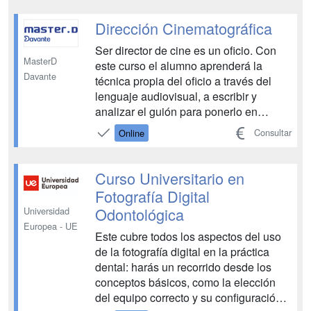
dominio de las últimas herramientas
para ser creativo, como el mashuping
Dirección Cinematográfica
en directo, rekordbox dj, video y ...
Ser director de cine es un oficio. Con
MasterD
este curso el alumno aprenderá la
Davante
técnica propia del oficio a través del
lenguaje audiovisual, a escribir y
analizar el guión para ponerlo en
imágenes, la dirección de actores, el
Consultar
Online
movimiento de la cámara, la
iluminación, y todo lo necesario para
conseguir dirigir cualquier proyecto
Curso Universitario en
cinematográfico que el alumn...
Fotografía Digital
Odontológica
Universidad
Europea - UE
Este cubre todos los aspectos del uso
de la fotografía digital en la práctica
dental: harás un recorrido desde los
conceptos básicos, como la elección
del equipo correcto y su configuración,