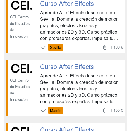
Curso After Effects
Aprende After Effects desde cero en
CEI Centro
Sevilla. Domina la creación de motion
de Estudios
graphics, efectos visuales y
de
animaciones 2D y 3D. Curso práctico
Innovación
con profesores expertos. Impulsa tu
carrera en el mundo audiovisual....
1.100 €
Sevilla
Curso After Effects
Aprende After Effects desde cero en
CEI Centro
Sevilla. Domina la creación de motion
de Estudios
graphics, efectos visuales y
de
animaciones 2D y 3D. Curso práctico
Innovación
con profesores expertos. Impulsa tu
carrera en el mundo audiovisual....
1.100 €
Madrid
Curso After Effects