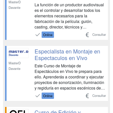
MasterD
La función de un productor audiovisual
Davante
es el controlar y desarrollar todos los
elementos necesarios para la
fabricación de la película: guión,
casting, director, técnicos y
financiación. Además, el perfil enfocado
Consultar
Online
a la producción cinematográfica es una
de las vertientes del sector más
demandada. Con el curso de
Especialista en Montaje en
producción audiovisual aprenderás ...
Espectaculos en Vivo
MasterD
Este Curso de Montaje de
Davante
Espectáculos en Vivo te prepara para
ello. Aprenderás a coordinar y ejecutar
proyectos de sonorización, iluminación
y regiduría en espacios escénicos de
distintas dimensiones. Durante la
Consultar
Online
formación te familiarizarás con los
equipos necesarios para cada proceso
técnico, comprenderás las
Curso de Edición y