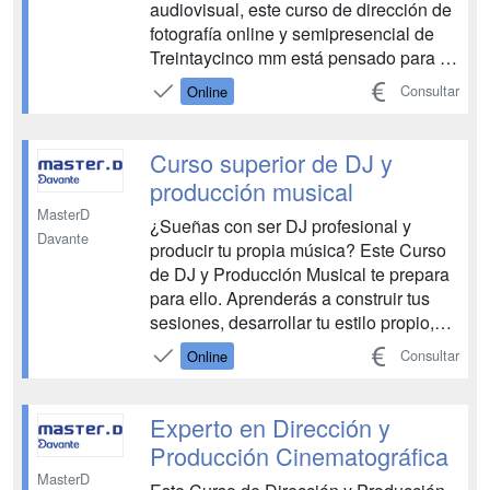
audiovisual, este curso de dirección de
fotografía online y semipresencial de
Treintaycinco mm está pensado para ti.
Aquí te rodearás de especialistas en
Consultar
Online
activo que conocen la profesión como
nadie y que te ayudarán a crecer como
director o directora de foto. Hemos
Curso superior de DJ y
creado la...
producción musical
MasterD
¿Sueñas con ser DJ profesional y
Davante
producir tu propia música? Este Curso
de DJ y Producción Musical te prepara
para ello. Aprenderás a construir tus
sesiones, desarrollar tu estilo propio,
dominar herramientas como Ableton
Consultar
Online
Live Suite y aplicar técnicas de mezcla
y promoción para posicionarte en la
industria musical. La formación incluye
Experto en Dirección y
clases en di...
Producción Cinematográfica
MasterD