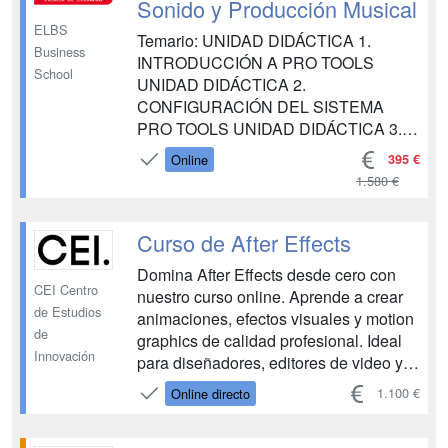
Sonido y Producción Musical
ELBS
Temario: UNIDAD DIDÁCTICA 1.
Business
INTRODUCCIÓN A PRO TOOLS
School
UNIDAD DIDÁCTICA 2.
CONFIGURACIÓN DEL SISTEMA
PRO TOOLS UNIDAD DIDÁCTICA 3.
VENTANAS Y SESIONES EN PRO
395 €
Online
TOOLS UNIDAD DIDÁCTICA 4.
1.580 €
PISTAS EN PRO TOOLS UNIDAD
DIDÁCTICA 5. REPRODUCCIÓN DE
AUDIO UNIDAD DIDÁCTICA 6.
Curso de After Effects
GRABACIÓN DE AUDIO UNIDAD
Domina After Effects desde cero con
DIDÁCTICA 7. GRABACIÓN MIDI
CEI Centro
nuestro curso online. Aprende a crear
UNIDAD DIDÁCTICA 8. EDICIÓN DE
de Estudios
animaciones, efectos visuales y motion
AU...
de
graphics de calidad profesional. Ideal
Innovación
para diseñadores, editores de video y
creativos que buscan expandir sus
1.100 €
Online directo
habilidades....