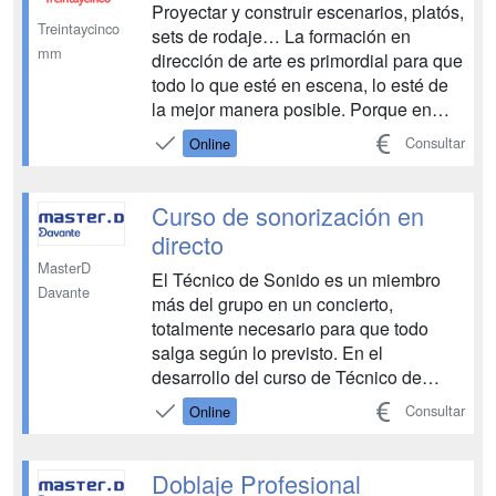
Proyectar y construir escenarios, platós,
Treintaycinco
sets de rodaje… La formación en
mm
dirección de arte es primordial para que
todo lo que esté en escena, lo esté de
la mejor manera posible. Porque en
toda producción audiovisual no solo
Consultar
Online
hay que saber mantener el estilo: hay
que ser capaz de crearlo. En
Treintaycinco mm ponemos a tu
Curso de sonorización en
disposición los contenidos y...
directo
MasterD
El Técnico de Sonido es un miembro
Davante
más del grupo en un concierto,
totalmente necesario para que todo
salga según lo previsto. En el
desarrollo del curso de Técnico de
sonido en directo el alumno aprende
Consultar
Online
los fundamentos físicos del sonido, los
sistemas y equipos de audio para
eventos en directo, las labores del
Doblaje Profesional