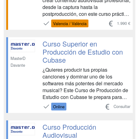
crear contenido audiovisual profesional,
desde la captura hasta la
postproducción, con este curso práctico
e intensivo. Desarrolla tus habilidades y
1.990 €
Valencia / València
comienza tu carrera en la industria
audiovisual. Hay cuatro convocatorias
anuales con fecha de inicio en Octubre,
Curso Superior en
Enero, A...
Producción de Estudio con
Cubase
MasterD
Davante
¿Quieres producir tus propias
canciones y dominar uno de los
softwares más potentes del mercado
musical? Este Curso de Producción de
Estudio con Cubase te prepara para
ello. Aprenderás a grabar grupos,
Consultar
Online
arreglar canciones, crear tus propias
producciones y mejorar tus mezclas
con Cubase, Ableton y Pro-Tools. La
Curso Producción
formación está diseñada para músicos,
Audiovisual
...