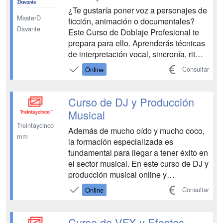
técnico de sonido en los escenarios, ...
¿Te gustaría poner voz a personajes de
MasterD
ficción, animación o documentales?
Davante
Este Curso de Doblaje Profesional te
prepara para ello. Aprenderás técnicas
de interpretación vocal, sincronía, ritmo,
dicción y textura de voz. La formación
Consultar
Online
incluye sesiones de coaching, prácticas
de doblaje por bandas y en bloque, y
preparación para castings
Curso de DJ y Producción
profesionales....
Musical
Treintaycinco
Además de mucho oído y mucho coco,
mm
la formación especializada es
fundamental para llegar a tener éxito en
el sector musical. En este curso de DJ y
producción musical online y
semipresencial de Treintaycinco mm
Consultar
Online
recorrerás el camino desde tu primer
sample hasta tu primer extended set de
la mano de profesionales en activo en
Curso de VFX y Efectos