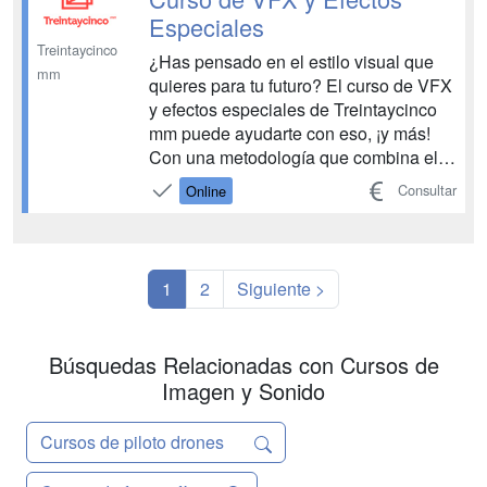
la industria musical. ¿Sab...
Especiales
Treintaycinco
¿Has pensado en el estilo visual que
mm
quieres para tu futuro? El curso de VFX
y efectos especiales de Treintaycinco
mm puede ayudarte con eso, ¡y más!
Con una metodología que combina el
online y el semipresencial y de la mano
Consultar
Online
de especialistas en VFX, te prepararás
para dar forma digital a todas las ideas
que guardas en esa cabeza. ¡Prepara el
timeli...
1
2
Siguiente >
Búsquedas Relacionadas con Cursos de
Imagen y Sonido
Cursos de piloto drones