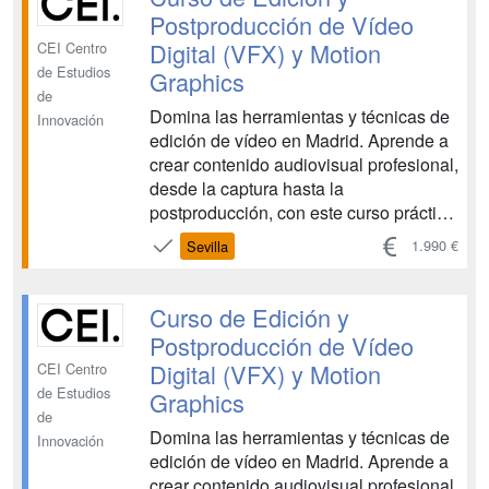
características de cada sistema y
Postproducción de Vídeo
adqu...
Digital (VFX) y Motion
CEI Centro
de Estudios
Graphics
de
Domina las herramientas y técnicas de
Innovación
edición de vídeo en Madrid. Aprende a
crear contenido audiovisual profesional,
desde la captura hasta la
postproducción, con este curso práctico
e intensivo. Desarrolla tus habilidades y
1.990 €
Sevilla
comienza tu carrera en la industria
audiovisual. Hay cuatro convocatorias
anuales con fecha de inicio en Octubre,
Curso de Edición y
Enero, A...
Postproducción de Vídeo
Digital (VFX) y Motion
CEI Centro
de Estudios
Graphics
de
Domina las herramientas y técnicas de
Innovación
edición de vídeo en Madrid. Aprende a
crear contenido audiovisual profesional,