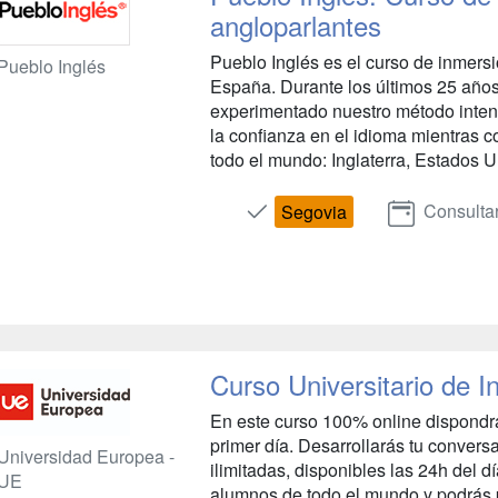
angloparlantes
Pueblo Inglés es el curso de inmers
Pueblo Inglés
España. Durante los últimos 25 año
experimentado nuestro método intens
la confianza en el idioma mientras 
todo el mundo: Inglaterra, Estados U
Consulta
Segovia
Curso Universitario de I
En este curso 100% online dispondrá
primer día. Desarrollarás tu conver
Universidad Europea -
ilimitadas, disponibles las 24h del d
UE
alumnos de todo el mundo y podrás p