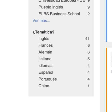
Universidad Europea - UE
9
Pueblo Inglés
9
ELBS Business School
2
Ver más...
¿Temática?
Inglés
41
Francés
6
Alemán
6
Italiano
5
Idiomas
4
Español
4
Portugués
4
Chino
1