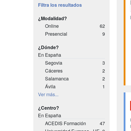
Filtra los resultados
¿Modalidad?
Online
62
Presencial
9
¿Dónde?
En España
Segovia
3
Cáceres
2
Salamanca
2
Ávila
1
Ver más...
¿Centro?
En España
ACEDIS Formación
47