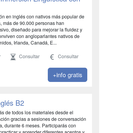
ión en inglés con nativos más popular de
s, más de 90.000 personas han
ivo, diseñado para mejorar la fluidez y
conviven con angloparlantes nativos de
nidos, Irlanda, Canadá, E...
r
Consultar
Consultar
+info gratis
nglés B2
s de todos los materiales desde el
sación gracias a sesiones de conversación
ía, durante 6 meses. Participarás con
racticar y aprender diferentes acentos y