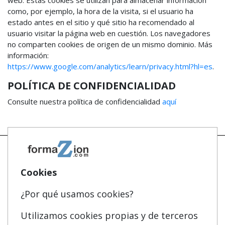
web. Estas cookies se utilizan para almacenar información
como, por ejemplo, la hora de la visita, si el usuario ha
estado antes en el sitio y qué sitio ha recomendado al
usuario visitar la página web en cuestión. Los navegadores
no comparten cookies de origen de un mismo dominio. Más
información:
https://www.google.com/analytics/learn/privacy.html?hl=es
.
POLÍTICA DE CONFIDENCIALIDAD
Consulte nuestra política de confidencialidad
aquí
Cookies
Mapa
Masters y Postgrados
¿Por qué usamos cookies?
Quienes somos
Cursos FP
Tarifas publicidad
Conferencias
Utilizamos cookies propias y de terceros