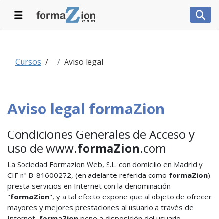
Desplegar navegación
Desp
Cursos
Aviso legal
Aviso legal formaZion
Condiciones Generales de Acceso y
uso de www.
formaZion
.com
La Sociedad Formazion Web, S.L. con domicilio en Madrid y
CIF nº B-81600272, (en adelante referida como
formaZion
)
presta servicios en Internet con la denominación
"
formaZion
", y a tal efecto expone que al objeto de ofrecer
mayores y mejores prestaciones al usuario a través de
Internet,
formaZion
pone a disposición del usuario