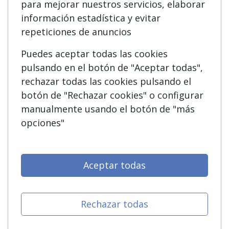
para mejorar nuestros servicios, elaborar
Acceso Usuarios
Carreras Universitarias
información estadística y evitar
Acceso Centros
Oposiciones
repeticiones de anuncios
Puedes aceptar todas las cookies
SÍGUENOS EN:
Contactar
pulsando en el botón de "Aceptar todas",
rechazar todas las cookies pulsando el
Confidencialidad
botón de "Rechazar cookies" o configurar
Aviso legal
manualmente usando el botón de "más
opciones"
Copyleft
Aceptar todas
Grupo formazion:
Rechazar todas