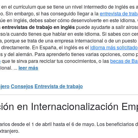
en el currículum que se tiene un nivel intermedio de inglés es 
o. Sin embargo, si has conseguido llegar a la
entrevista de trab
núe en inglés, debes saber cómo desenvolverte en este idioma
s entrevistas de trabajo en inglés
puede ayudarte a salir airos
so/a cuando tienes que hablar en este idioma. Si sabes con cert
a, porque se trata de una empresa internacional o de un puesto
directamente. En España, el inglés es el
idioma más solicitado
és y del alemán. Para aprenderlo tienes varias opciones, como
o
que te sirva para reciclar tus conocimientos, o las
becas de Ba
ional. ...
leer más
njero
Consejos
Entrevista de trabajo
ón en Internacionalización Em
tarios desde el 1 de abril hasta el 6 de mayo. Los beneficiarios
tranjero.