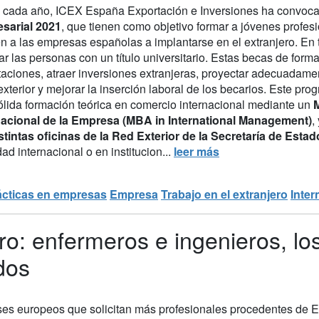
cada año, ICEX España Exportación e Inversiones ha convoc
sarial 2021
, que tienen como objetivo formar a jóvenes profesi
n a las empresas españolas a implantarse en el extranjero. En 
tar las personas con un título universitario. Estas becas de fo
taciones, atraer inversiones extranjeras, proyectar adecuadam
exterior y mejorar la inserción laboral de los becarios. Este p
ólida formación teórica en comercio internacional mediante un
M
nacional de la Empresa (MBA in International Management)
,
istintas oficinas de la Red Exterior de la Secretaría de Est
dad internacional o en institucion...
leer más
ácticas en empresas
Empresa
Trabajo en el extranjero
Inter
ero: enfermeros e ingenieros, lo
dos
es europeos que solicitan más profesionales procedentes de Esp