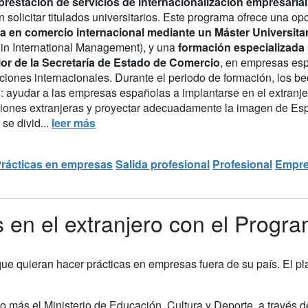
 prestación de servicios de internacionalización empresarial
 solicitar titulados universitarios. Este programa ofrece una o
ca en comercio internacional mediante un Máster Universita
in International Management), y una
formación especializada p
ior de la Secretaría de Estado de Comercio
, en empresas esp
uciones internacionales. Durante el periodo de formación, los bec
s: ayudar a las empresas españolas a implantarse en el extranje
siones extranjeras y proyectar adecuadamente la imagen de Esp
se divid...
leer más
rácticas en empresas
Salida profesional
Profesional
Empr
 en el extranjero con el Prog
que quieran hacer prácticas en empresas fuera de su país. El pla
o más el Ministerio de Educación, Cultura y Deporte, a través 