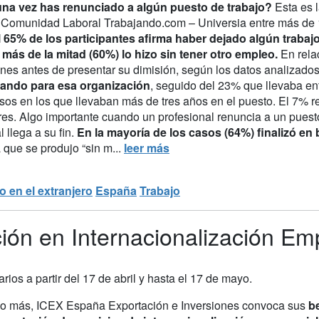
na vez has renunciado a algún puesto de trabajo?
Esta es 
a Comunidad Laboral Trabajando.com – Universia entre más de 
l 65% de los participantes afirma haber dejado algún trabajo
,
más de la mitad (60%) lo hizo sin tener otro empleo.
En rela
ones antes de presentar su dimisión, según los datos analizados
jando para esa organización
, seguido del 23% que llevaba ent
asos en los que llevaban más de tres años en el puesto. El 7% 
res. Algo importante cuando un profesional renuncia a un puesto
l llega a su fin.
En la mayoría de los casos (64%) finalizó e
 que se produjo “sin m...
leer más
o en el extranjero
España
Trabajo
ón en Internacionalización Emp
arios a partir del 17 de abril y hasta el 17 de mayo.
o más, ICEX España Exportación e Inversiones convoca sus
be