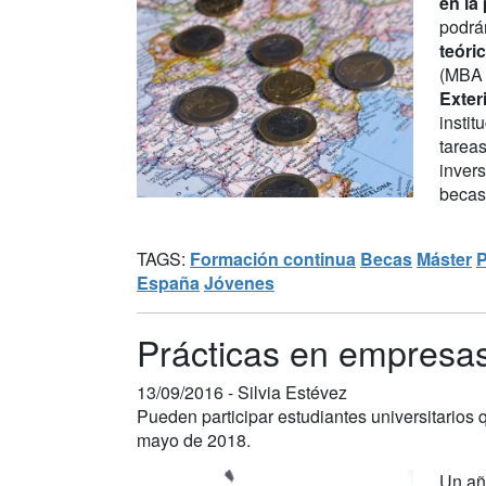
en la
podrán
teóri
(MBA 
Exter
instit
tarea
inver
becas 
TAGS:
Formación continua
Becas
Máster
P
España
Jóvenes
Prácticas en empresas
13/09/2016 -
Silvia Estévez
Pueden participar estudiantes universitarios 
mayo de 2018.
Un añ