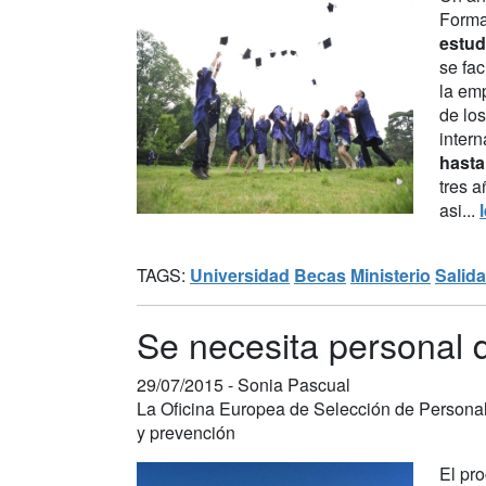
Forma
estud
se fac
la emp
de los
intern
hasta
tres a
asi...
TAGS:
Universidad
Becas
Ministerio
Salida
Se necesita personal 
29/07/2015 -
Sonia Pascual
La Oficina Europea de Selección de Personal
y prevención
El pr