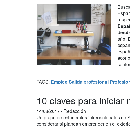
Busca
Españ
respec
Españ
desd
año.
B
españ
españ
econo
confor
TAGS:
Empleo
Salida profesional
Profesio
10 claves para iniciar
14/08/2017 -
Redacción
Un grupo de estudiantes internacionales de S
considerar si planean emprender en el exteri