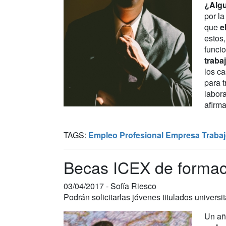
¿Algu
por l
que
e
estos
funci
traba
los c
para t
labora
afirma
TAGS:
Empleo
Profesional
Empresa
Trabaj
Becas ICEX de formaci
03/04/2017 -
Sofía Riesco
Podrán solicitarlas jóvenes titulados universit
Un añ