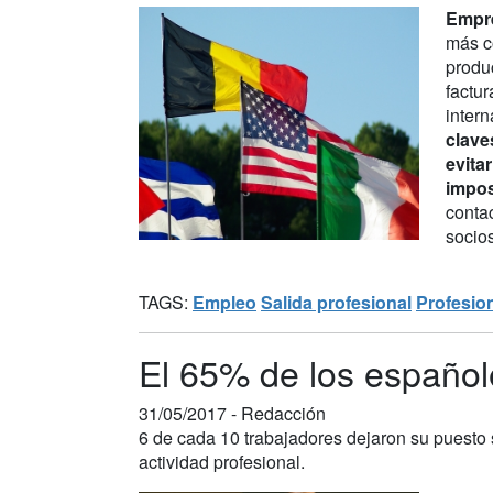
Empre
más co
produ
factu
intern
clave
evitar
impos
conta
socios
TAGS:
Empleo
Salida profesional
Profesio
El 65% de los español
31/05/2017 -
Redacción
6 de cada 10 trabajadores dejaron su puesto s
actividad profesional.