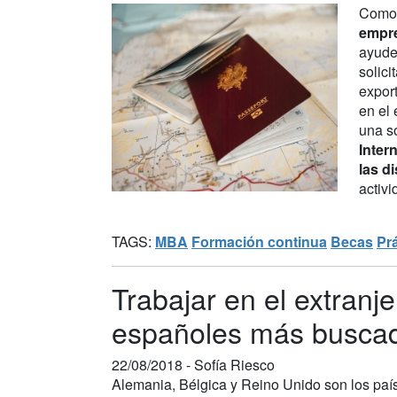
Como 
empre
ayude
solici
expor
en el 
una s
Inter
las d
activi
TAGS:
MBA
Formación continua
Becas
Pr
Trabajar en el extranj
españoles más busca
22/08/2018 -
Sofía Riesco
Alemania, Bélgica y Reino Unido son los país