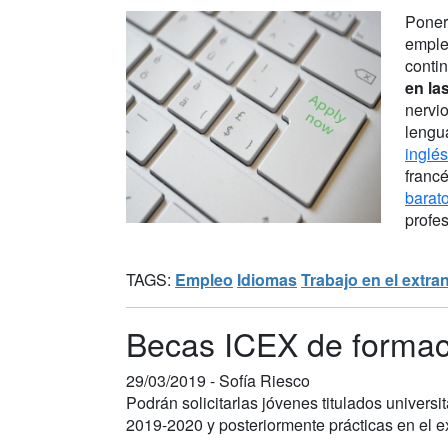
Poner 
emple
conti
en la
nervio
lengu
inglés
franc
barat
profes
TAGS:
Empleo
Idiomas
Trabajo en el extra
Becas ICEX de formaci
29/03/2019 -
Sofía Riesco
Podrán solicitarlas jóvenes titulados universi
2019-2020 y posteriormente prácticas en el ex