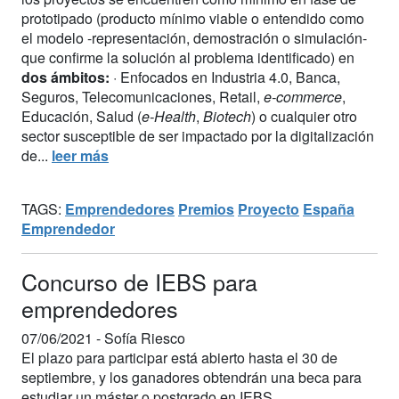
prototipado (producto mínimo viable o entendido como
el modelo -representación, demostración o simulación-
que confirme la solución al problema identificado) en
dos ámbitos:
· Enfocados en Industria 4.0, Banca,
Seguros, Telecomunicaciones, Retail,
e-commerce
,
Educación, Salud (
e-Health
,
Biotech
) o cualquier otro
sector susceptible de ser impactado por la digitalización
de...
leer más
TAGS:
Emprendedores
Premios
Proyecto
España
Emprendedor
Concurso de IEBS para
emprendedores
07/06/2021 -
Sofía Riesco
El plazo para participar está abierto hasta el 30 de
septiembre, y los ganadores obtendrán una beca para
estudiar un máster o postgrado en IEBS.