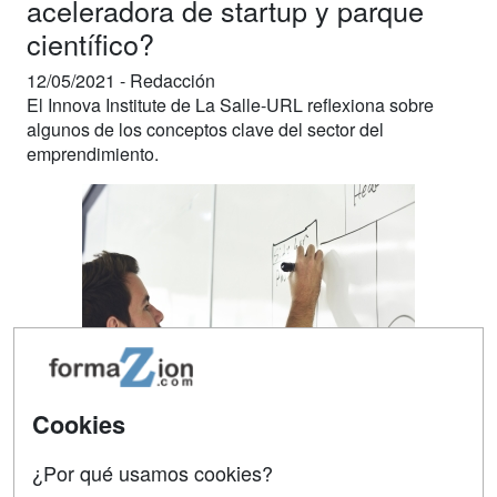
aceleradora de startup y parque
científico?
12/05/2021 -
Redacción
El Innova Institute de La Salle-URL reflexiona sobre
algunos de los conceptos clave del sector del
emprendimiento.
Cookies
¿Por qué usamos cookies?
En el entorno emprendedor a menudo surgen conceptos