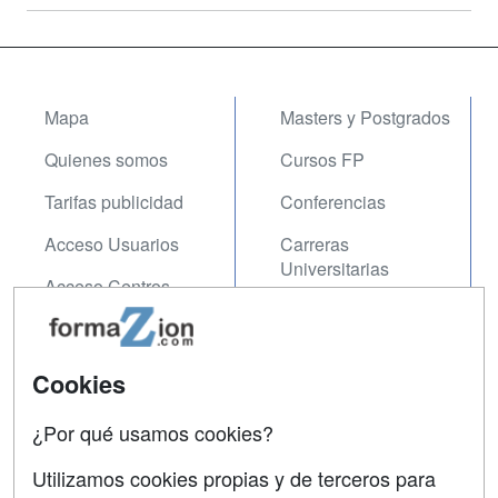
Mapa
Masters y Postgrados
Quienes somos
Cursos FP
Tarifas publicidad
Conferencias
Acceso Usuarios
Carreras
Universitarias
Acceso Centros
Oposiciones
SÍGUENOS EN:
Contactar
Cookies
Confidencialidad
¿Por qué usamos cookies?
Aviso legal
Utilizamos cookies propias y de terceros para