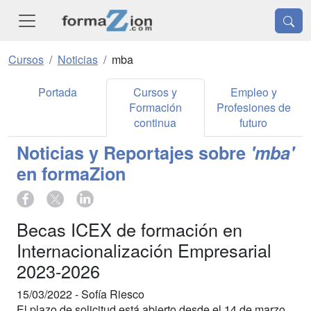
Cursos
Noticias
mba
Portada
Cursos y
Empleo y
Formación
Profesiones de
continua
futuro
Noticias y Reportajes sobre
'mba'
en formaZion
Becas ICEX de formación en
Internacionalización Empresarial
2023-2026
15/03/2022 -
Sofía Riesco
El plazo de solicitud está abierto desde el 14 de marzo