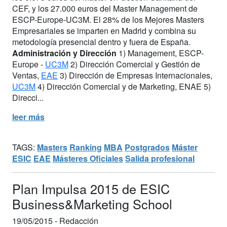
CEF, y los 27.000 euros del Master Management de
ESCP-Europe-UC3M. El 28% de los Mejores Masters
Empresariales se imparten en Madrid y combina su
metodología presencial dentro y fuera de España.
Administración y Dirección
1) Management, ESCP-
Europe -
UC3M
2) Dirección Comercial y Gestión de
Ventas,
EAE
3) Dirección de Empresas Internacionales,
UC3M
4) Dirección Comercial y de Marketing, ENAE 5)
Direcci...
leer más
TAGS:
Masters
Ranking
MBA
Postgrados
Máster
ESIC
EAE
Másteres Oficiales
Salida profesional
Plan Impulsa 2015 de ESIC
Business&Marketing School
19/05/2015 -
Redacción