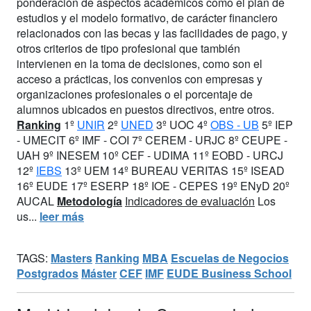
ponderación de aspectos académicos como el plan de
estudios y el modelo formativo, de carácter financiero
relacionados con las becas y las facilidades de pago, y
otros criterios de tipo profesional que también
intervienen en la toma de decisiones, como son el
acceso a prácticas, los convenios con empresas y
organizaciones profesionales o el porcentaje de
alumnos ubicados en puestos directivos, entre otros.
Ranking
1º
UNIR
2º
UNED
3º UOC 4º
OBS - UB
5º IEP
- UMECIT 6º IMF - COI 7º CEREM - URJC 8º CEUPE -
UAH 9º INESEM 10º CEF - UDIMA 11º EOBD - URCJ
12º
IEBS
13º UEM 14º BUREAU VERITAS 15º ISEAD
16º EUDE 17º ESERP 18º IOE - CEPES 19º ENyD 20º
AUCAL
Metodología
Indicadores de evaluación
Los
us...
leer más
TAGS:
Masters
Ranking
MBA
Escuelas de Negocios
Postgrados
Máster
CEF
IMF
EUDE Business School