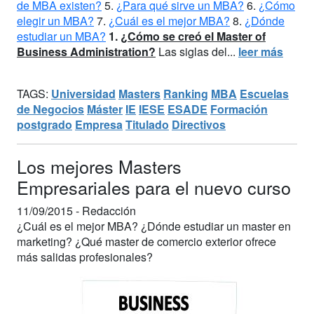
de MBA existen?
5.
¿Para qué sirve un MBA?
6.
¿Cómo
elegir un MBA?
7.
¿Cuál es el mejor MBA?
8.
¿Dónde
estudiar un MBA?
1.
¿Cómo se creó el Master of
Business Administration?
Las siglas del...
leer más
TAGS:
Universidad
Masters
Ranking
MBA
Escuelas
de Negocios
Máster
IE
IESE
ESADE
Formación
postgrado
Empresa
Titulado
Directivos
Los mejores Masters
Empresariales para el nuevo curso
11/09/2015 -
Redacción
¿Cuál es el mejor MBA? ¿Dónde estudiar un master en
marketing? ¿Qué master de comercio exterior ofrece
más salidas profesionales?