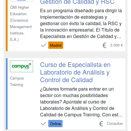
Gestión de Calidad y RSC
CMI Higher
Es un programa diseñado para dirigir la
Education
implementación de estrategias y
(Conscious
gestionar con éxito la calidad, la RSC y
Management
la innovación empresarial. El Título de
Institute,
Especialista en Gestión de Calidad y
S.A.)
RSC ha sido diseñado pensando en las
3.500 €
Madrid
necesidades actuales del mercado y en
la importancia de formar profesionales
altamente capacitados que puedan
Curso de Especialista en
liderar e ...
Laboratorio de Análisis y
Control de Calidad
Campus
Training
¿Quieres formarte para entrar en un
sector con muchas posibilidades
laborales? Apúntate al curso de
Laboratorio de Análisis y Control de
Calidad de Campus Training. Con esta
especialidad en tu currículum podrás
Consultar
Online
optar a puestos de trabajo muy