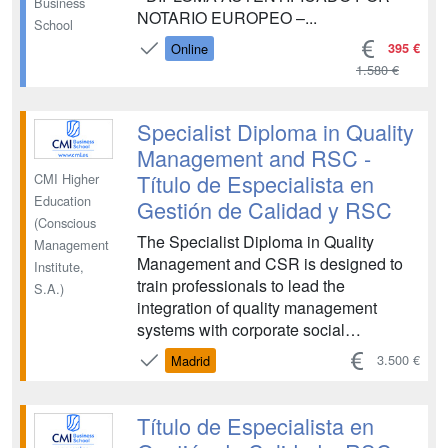
Business
NOTARIO EUROPEO –...
School
395 €
Online
1.580 €
Specialist Diploma in Quality
Management and RSC -
Título de Especialista en
CMI Higher
Education
Gestión de Calidad y RSC
(Conscious
The Specialist Diploma in Quality
Management
Management and CSR is designed to
Institute,
train professionals to lead the
S.A.)
integration of quality management
systems with corporate social
responsibility. It prepares students to
3.500 €
Madrid
implement excellence models that
promote sustainable development,
continuous improvement, and ethical
Título de Especialista en
management within organizations....