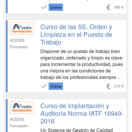
Prácticas de Fabricación) durante todos
395 €
Online
los procesos que intervienen en la
fabricación de sus productos; esto es, la
producción, el control, el
Curso de las 5S. Orden y
almacenamiento y la distribución de los
Limpieza en el Puesto de
mismo...
Trabajo
ACEDIS
Formación
Disponer de un puesto de trabajo bien
organizado, ordenado y limpio es clave
para incrementar la productividad, pues
una mejora en las condiciones de
trabajo de los profesionales siempre
incrementa su motivación, así como su
215 €
Online
capacidad de concentración y de
detección de problemas. El método de
las 5S, desarrollado en Japón...
Curso de Implantación y
Auditoría Norma IATF 16949-
2016
ACEDIS
Formación
Un Sistema de Gestión de Calidad