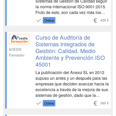
Sistemas de Gestión de Calidad según
la norma internacional ISO 9001:2015.
Fruto de esto, son cada vez más los
profesionales que han decidido
435 €
Online
formarse en este mundo de la calidad y
orientar sus carreras a implantar y
mantener los Sistemas de Gestión de
Curso de Auditoría de
C...
Sistemas Integrados de
Gestión: Calidad, Medio
ACEDIS
Formación
Ambiente y Prevención ISO
45001
La publicación del Anexo SL en 2012
supuso un antes y un después para las
empresas que deciden avanzar hacia la
excelencia a través de la mejora de sus
sistemas de gestión, dado que la
estructura de alto nivel que propugna,
395 €
Online
permite trabajar conforme a más de una
ISO sin que las acciones llevadas a