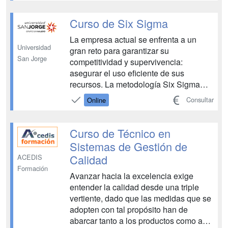
experto las diferentes fases de: -
Creación de los datos necesarios para
Curso de Six Sigma
la gestión de calidad, maestro de
La empresa actual se enfrenta a un
materiales, plan...
Universidad
gran reto para garantizar su
San Jorge
competitividad y supervivencia:
asegurar el uso eficiente de sus
recursos. La metodología Six Sigma
permite afrontar los retos más exigentes
Consultar
Online
en términos de calidad, flexibilidad en
las entregas y costes. Los programas
Six Sigma han supuesto toda una
Curso de Técnico en
revolución en la gestión de empre...
Sistemas de Gestión de
Calidad
ACEDIS
Formación
Avanzar hacia la excelencia exige
entender la calidad desde una triple
vertiente, dado que las medidas que se
adopten con tal propósito han de
abarcar tanto a los productos como a