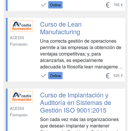
los servicios que se ofrezcan y, a
765 €
Online
mayores, a la atención que se presta al
consumidor; no en vano, sentar las
bases para promover la mejora
Curso de Lean
continua en estos tres punt...
Manufacturing
ACEDIS
Una correcta gestión de operaciones
Formación
permite a las empresas la obtención de
ventajas competitivas; y, para
alcanzarlas, es especialmente
adecuada la filosofía lean management,
puesto que permite una producción
525 €
Online
ajustada a las necesidades del
mercado, supone una reducción de
costes, tiene como propósito
Curso de Implantación y
fundamental trabajar hacia l...
Auditoría en Sistemas de
Gestión ISO 9001:2015
ACEDIS
Formación
Son cada vez más las organizaciones
que desean implantar y mantener