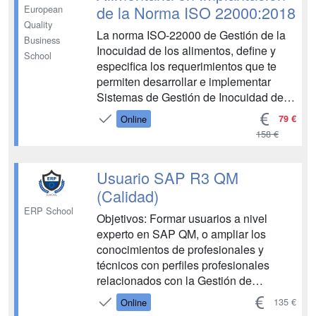
de la Norma ISO 22000:2018
European
Quality
La norma ISO-22000 de Gestión de la
Business
Inocuidad de los alimentos, define y
School
especifica los requerimientos que te
permiten desarrollar e implementar
Sistemas de Gestión de Inocuidad de
los Alimentos. Los Sistemas de Gestión
79 €
Online
de Inocuidad de los Alimentos
158 €
establecen un consenso internacional
que permite la mejora de la Seguridad
Alimentaria durante ...
Usuario SAP R3 QM
(Calidad)
ERP School
Objetivos: Formar usuarios a nivel
experto en SAP QM, o ampliar los
conocimientos de profesionales y
técnicos con perfiles profesionales
relacionados con la Gestión de
Calidad, englobados en el área de
135 €
Online
logística. Conocer a nivel usuario