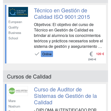
Técnico en Gestión de
Calidad ISO 9001:2015
European
Objetivos: El objetivo del curso de
Quality
Técnico en Gestión de Calidad es
Business
brindar al alumno/a los conocimientos
School
teóricos y prácticos necesarios sobre el
sistema de gestión y aseguramiento de
la calidad. Para una mayor profundidad
120 €
Online
y especialización en el area de calidad
240 €
recomendamos realizar el Master en
Gestión de Calidad....
Cursos de Calidad
Curso de Auditor de
Sistemas de Gestión de la
Calidad
Mare
Nostrum
- DIPLOMA AUTENTIFICADO POR