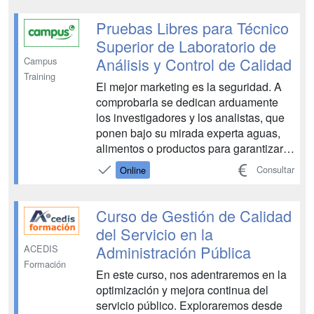
interesantes en importantes compañías
tanto nacionales como internacionales.
Pruebas Libres para Técnico
Un especialista de este ámbi...
Superior de Laboratorio de
Análisis y Control de Calidad
Campus
Training
El mejor marketing es la seguridad. A
comprobarla se dedican arduamente
los investigadores y los analistas, que
ponen bajo su mirada experta aguas,
alimentos o productos para garantizar
que cumplen con los estándares
Consultar
Online
comerciales y sanitarios. Numerosas
empresas demandan a estos
profesionales, tan polivalentes que
Curso de Gestión de Calidad
pueden trabajar desde en farmacéuti...
del Servicio en la
Administración Pública
ACEDIS
Formación
En este curso, nos adentraremos en la
optimización y mejora continua del
servicio público. Exploraremos desde