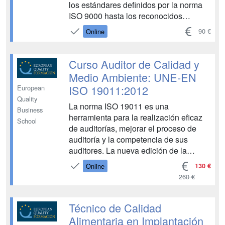
los estándares definidos por la norma
ISO 9000 hasta los reconocidos
modelos de excelencia como EFQM,
90 €
Online
aprendiendo a implementar prácticas
que garanticen la calidad del servicio
ofrecido. Abordaremos el diseño y la
Curso Auditor de Calidad y
aplicación de planes de ca...
Medio Ambiente: UNE-EN
ISO 19011:2012
European
Quality
La norma ISO 19011 es una
Business
herramienta para la realización eficaz
School
de auditorías, mejorar el proceso de
auditoría y la competencia de sus
auditores. La nueva edición de la
norma ISO 19011 (publicada como
130 €
Online
norma ISO en 2011 y como norma UNE
260 €
EN ISO en 2012) tiene algunas
diferencias importantes respecto a la
Técnico de Calidad
versión anterior. Mientras la versión d...
Alimentaria en Implantación