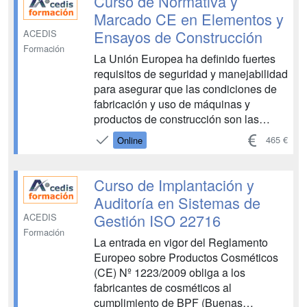
Curso de Normativa y
Auditor...
Marcado CE en Elementos y
Ensayos de Construcción
ACEDIS
Formación
La Unión Europea ha definido fuertes
requisitos de seguridad y manejabilidad
para asegurar que las condiciones de
fabricación y uso de máquinas y
productos de construcción son las
correctas; y, por tanto, la
465 €
Online
reglamentación técnica vigente cambia
radicalmente los procedimientos de
certificación de los productos de
Curso de Implantación y
construcción en general, haciend...
Auditoría en Sistemas de
Gestión ISO 22716
ACEDIS
Formación
La entrada en vigor del Reglamento
Europeo sobre Productos Cosméticos
(CE) Nº 1223/2009 obliga a los
fabricantes de cosméticos al
cumplimiento de BPF (Buenas