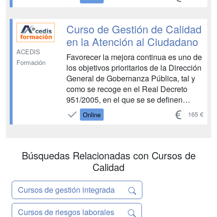
alcanzar mayores cuotas de exigencia
con el fin de mejorar su posición
competitiva en el mercado. En este
Curso de Gestión de Calidad
proceso, las ...
en la Atención al Ciudadano
ACEDIS
Favorecer la mejora continua es uno de
Formación
los objetivos prioritarios de la Dirección
General de Gobernanza Pública, tal y
como se recoge en el Real Decreto
951/2005, en el que se se definen
programas de análisis de la demanda y
165 €
Online
de evaluación de la satisfacción de los
usuarios de los servicios; de cartas de
servicios; de quejas y su...
Búsquedas Relacionadas con Cursos de
Calidad
Cursos de gestión integrada
Cursos de riesgos laborales