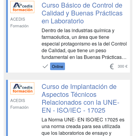
cabo conforme a una norma incidan
Curso Básico de Control de
negativamente ...
Calidad y Buenas Prácticas
en Laboratorio
ACEDIS
Formación
Dentro de las industrias química y
farmacéutica, un área que tiene
especial protagonismo es la del Control
de Calidad, que tiene un peso
fundamental en las Buenas Prácticas
en Laboratorio (BPL). Su papel es
300 €
Online
fundamental, pues está orientado a
detectar, reducir, y corregir posibles
deficiencias analíticas...
Curso de Implantación de
Aspectos Técnicos
Relacionados con la UNE-
ACEDIS
Formación
EN - ISO/IEC - 17025
La Norma UNE- EN ISO/IEC 17025 es
una norma creada para sea utilizada
que los laboratorios de ensayo y