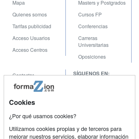
Mapa
Masters y Postgrados
Quienes somos
Cursos FP
Tarifas publicidad
Conferencias
Acceso Usuarios
Carreras
Universitarias
Acceso Centros
Oposiciones
SÍGUENOS EN:
Contactar
Confidencialidad
Aviso legal
Cookies
Copyleft
¿Por qué usamos cookies?
Utilizamos cookies propias y de terceros para
mejorar nuestros servicios, elaborar información