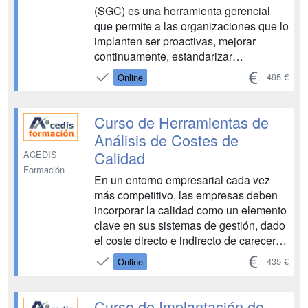
(SGC) es una herramienta gerencial
que permite a las organizaciones que lo
implanten ser proactivas, mejorar
continuamente, estandarizar
operaciones y métodos de trabajo,
495 €
Online
cumplir los requisitos del cliente y de la
entidad, y tener presentes, en todo
momento, los reglamentos aplicables.
Curso de Herramientas de
Esta actit...
Análisis de Costes de
Calidad
ACEDIS
Formación
En un entorno empresarial cada vez
más competitivo, las empresas deben
incorporar la calidad como un elemento
clave en sus sistemas de gestión, dado
el coste directo e indirecto de carecer
de ella, que puede llegar a representar
435 €
Online
para hasta un 20% de la facturación de
la compañía. En consecuencia, invertir
en técnicas de prevención y mejora de
Curso de Implantación de