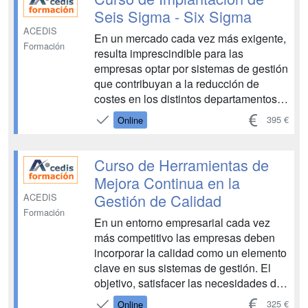
la...
Seis Sigma - Six Sigma
ACEDIS
En un mercado cada vez más exigente,
Formación
resulta imprescindible para las
empresas optar por sistemas de gestión
que contribuyan a la reducción de
costes en los distintos departamentos
que las conforman, a fin de poder
395 €
Online
ofrecer con ello productos de calidad a
precios ajustados. Solo de este modo
podrán mejorar su posición competitiva
Curso de Herramientas de
y contribuir a ga...
Mejora Continua en la
Gestión de Calidad
ACEDIS
Formación
En un entorno empresarial cada vez
más competitivo las empresas deben
incorporar la calidad como un elemento
clave en sus sistemas de gestión. El
objetivo, satisfacer las necesidades de
los clientes, reducir los costes y
325 €
Online