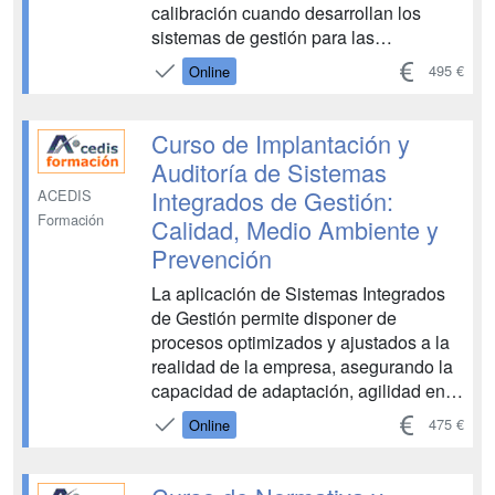
calibración cuando desarrollan los
sistemas de gestión para las
actividades de calidad, administrativas
495 €
Online
y técnicas. Esta norma facilita la
armonización de los criterios de calidad
y, gracias a ella, el laboratorio reconoce
Curso de Implantación y
su competencia técnic...
Auditoría de Sistemas
Integrados de Gestión:
ACEDIS
Formación
Calidad, Medio Ambiente y
Prevención
La aplicación de Sistemas Integrados
de Gestión permite disponer de
procesos optimizados y ajustados a la
realidad de la empresa, asegurando la
capacidad de adaptación, agilidad en la
toma de decisiones y rápida detección
475 €
Online
de oportunidades de mejora que
requiere el mercado actual. El objetivo
de este curso de Implantación y