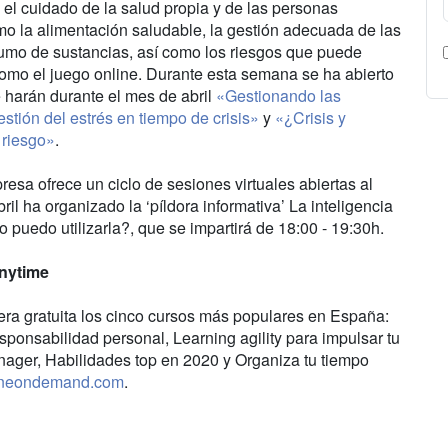
 el cuidado de la salud propia y de las personas
o la alimentación saludable, la gestión adecuada de las
sumo de sustancias, así como los riesgos que puede
como el juego online. Durante esta semana se ha abierto
e harán durante el mes de abril
«Gestionando las
stión del estrés en tiempo de crisis»
y
«¿Crisis y
 riesgo»
.
sa ofrece un ciclo de sesiones virtuales abiertas al
il ha organizado la ‘píldora informativa’ La inteligencia
 puedo utilizarla?, que se impartirá de 18:00 - 19:30h.
Anytime
era gratuita los cinco cursos más populares en España:
sponsabilidad personal, Learning agility para impulsar tu
nager, Habilidades top en 2020 y Organiza tu tiempo
toneondemand.com
.