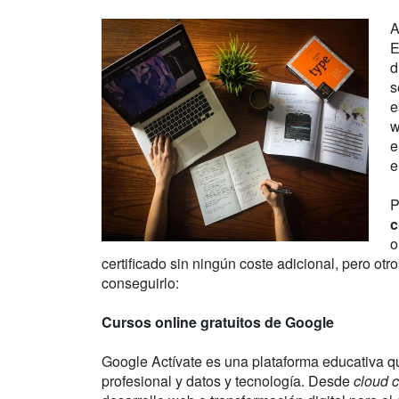
A
E
d
s
e
w
e
e
P
c
o
certificado sin ningún coste adicional, pero o
conseguirlo:
Cursos online gratuitos de Google
Google Actívate es una plataforma educativa qu
profesional y datos y tecnología. Desde
cloud 