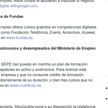
l empleo, estos cursos te ayudarán a impulsar tu negocio
digital.withgoogle.com
.
les de Fundae
Empleo ofrece cursos gratuitos en competencias digitales
, como Fundación Telefónica, Everis, Accenture, Huawei,
s en
www.fundae.es
.
 autónomos y desempleados del Ministerio de Empleo
el SEPE han puesto en marcha un plan de formación
adores en activo y autónomos. Para realizar esta
la empresa y que no consume crédito de formación
dientemente de su duración, o bien tres cursos que no
dos en
www.cualifica2.es
.
niería, Structuralia pone a su disposición la plataforma