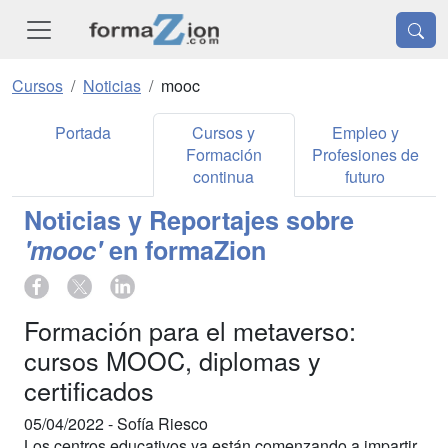
Cursos
Noticias
mooc
Portada
Cursos y
Empleo y
Formación
Profesiones de
continua
futuro
Noticias y Reportajes sobre
'mooc'
en formaZion
Formación para el metaverso:
cursos MOOC, diplomas y
certificados
05/04/2022 -
Sofía Riesco
Los centros educativos ya están comenzando a impartir