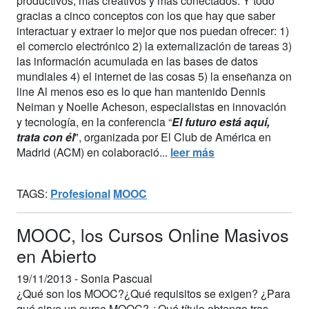
productivos, más creativos y más conectados. Y todo
gracias a cinco conceptos con los que hay que saber
interactuar y extraer lo mejor que nos puedan ofrecer: 1)
el comercio electrónico 2) la externalización de tareas 3)
las información acumulada en las bases de datos
mundiales 4) el internet de las cosas 5) la enseñanza on
line Al menos eso es lo que han mantenido Dennis
Neiman y Noelle Acheson, especialistas en innovación
y tecnología, en la conferencia “
El futuro está aquí,
trata con él
", organizada por El Club de América en
Madrid (ACM) en colaboració...
leer más
TAGS:
Profesional
MOOC
MOOC, los Cursos Online Masivos
en Abierto
19/11/2013 -
Sonia Pascual
¿Qué son los MOOC?¿Qué requisitos se exigen? ¿Para
qué sirve un curso MOOC? ¿Qué título obtengo tras