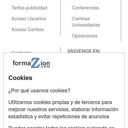
Tarifas publicidad
Conferencias
Acceso Usuarios
Carreras
Universitarias
Acceso Centros
Oposiciones
SÍGUENOS EN:
Contactar
Confidencialidad
Aviso legal
Cookies
Copyleft
¿Por qué usamos cookies?
Utilizamos cookies propias y de terceros para
mejorar nuestros servicios, elaborar información
estadística y evitar repeticiones de anuncios
Grupo formazion:
Puedes aceptar todas las cookies pulsando en