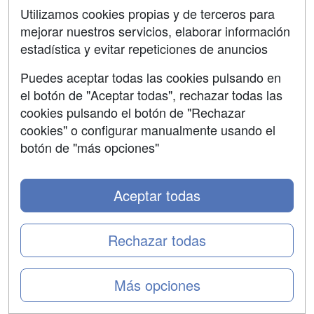
constantes transformaciones de los sectores productivos
Utilizamos cookies propias y de terceros para
y mantener la empleabilidad de los trabajadores y
mejorar nuestros servicios, elaborar información
mejorar la productividad y la competitividad de las
estadística y evitar repeticiones de anuncios
empresas, la escuela de formación tecnológica Ironhack
ha alcanzado un acuerdo con el Consorcio para la
Puedes aceptar todas las cookies pulsando en
Formación Continua de Cataluña y con el Servicio
el botón de "Aceptar todas", rechazar todas las
Público de Ocupación de Cataluña, para financiar la
cookies pulsando el botón de "Rechazar
formación en Java Backend o Frontend Vue.js
para
cookies" o configurar manualmente usando el
cualquier persona interesada en formarse en el ámbito
botón de "más opciones"
tecnológico. En total ofrecen
800 becas que cubrirán el
100% total d...
leer más
Aceptar todas
TAGS:
Formación continua
Barcelona
Salida
profesional
España
Tecnología
Programación
Informática
Rechazar todas
Las 25 profesiones digitales más
Más opciones
demandadas en España