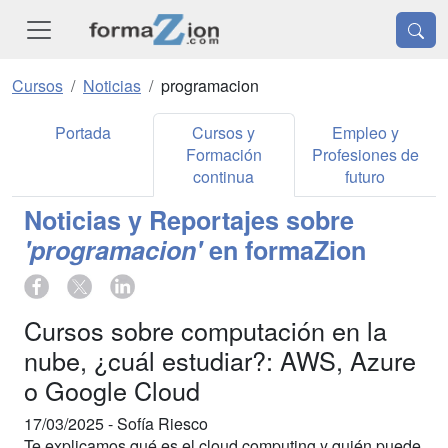
Cursos
Noticias
programacion
Portada
Cursos y
Empleo y
Formación
Profesiones de
continua
futuro
Noticias y Reportajes sobre
'programacion'
en formaZion
Cursos sobre computación en la
nube, ¿cuál estudiar?: AWS, Azure
o Google Cloud
17/03/2025 -
Sofía Riesco
Te explicamos qué es el cloud computing y quién puede