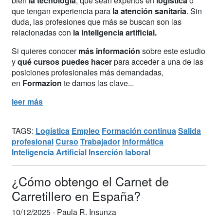
bien
la tecnología
, que sean expertos en
logística
o
que tengan experiencia para
la atención sanitaria
. Sin
duda, las profesiones que más se buscan son las
relacionadas con
la inteligencia artificial.
Si quieres conocer
más información
sobre este estudio
y
qué cursos puedes hacer
para acceder a una de las
posiciones profesionales más demandadas,
en
Formazion
te damos las clave...
leer más
TAGS:
Logística
Empleo
Formación continua
Salida
profesional
Curso
Trabajador
Informática
Inteligencia Artificial
Inserción laboral
¿Cómo obtengo el Carnet de
Carretillero en España?
10/12/2025 -
Paula R. Insunza