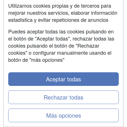
dedicarse a ello? ¿Cómo han accedido a estos puestos
Utilizamos cookies propias y de terceros para
de trabajo?
mejorar nuestros servicios, elaborar información
estadística y evitar repeticiones de anuncios
Según el rango del puesto es necesario una titulación
universitaria como
ADE, Finanzas, Marketing,
Puedes aceptar todas las cookies pulsando en
Derecho o una Ingeniería
, o bien un título de
el botón de "Aceptar todas", rechazar todas las
Formación Profesional
como el de Logística y
cookies pulsando el botón de "Rechazar
Transporte, Administración y Finanzas o el de Comercio
y Marketing. También hay trabajos que solo requieren el
cookies" o configurar manualmente usando el
título de la ESO.
botón de "más opciones"
Índice
¿Qué puestos hay en logística?
Aceptar todas
¿Qué debo estudiar para trabajar en un almacén?
¿De qué puedo trabajar en una empresa de
logística?
Rechazar todas
1. ¿Qué puestos hay en logística?
Hay varios puestos en el área de logística en los que
Más opciones
puedes trabajar. Si quieres saber
qué hace una
persona que trabaja en logística
, sus funciones varía...