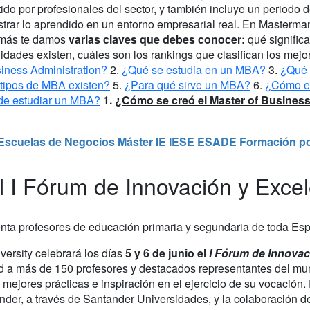
tido por profesionales del sector, y también incluye un periodo
trar lo aprendido en un entorno empresarial real. En Masterma
más te damos
varias claves que debes conocer:
qué significa
idades existen, cuáles son los rankings que clasifican los mej
siness Administration?
2.
¿Qué se estudia en un MBA?
3.
¿Qué 
tipos de MBA existen?
5.
¿Para qué sirve un MBA?
6.
¿Cómo e
e estudiar un MBA?
1.
¿Cómo se creó el Master of Business
Escuelas de Negocios
Máster
IE
IESE
ESADE
Formación p
el I Fórum de Innovación y Exce
uenta profesores de educación primaria y segundaria de toda Es
versity celebrará los días
5 y 6 de junio el
I Fórum de Innovac
d a más de 150 profesores y destacados representantes del mun
 mejores prácticas e inspiración en el ejercicio de su vocación
nder, a través de Santander Universidades, y la colaboración d