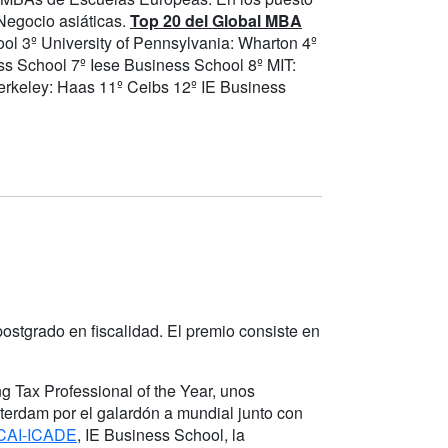
Negocio asiáticas.
Top 20 del Global MBA
l 3º University of Pennsylvania: Wharton 4º
s School 7º Iese Business School 8º MIT:
 Berkeley: Haas 11º Ceibs 12º IE Business
postgrado en fiscalidad. El premio consiste en
 Tax Professional of the Year, unos
erdam por el galardón a mundial junto con
 ICAI-ICADE
, IE Business School, la