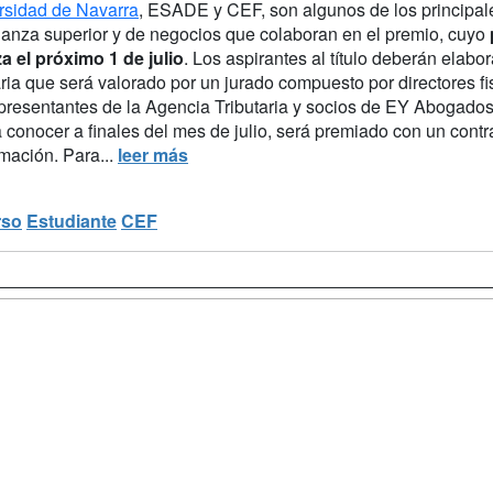
rsidad de Navarra
, ESADE y CEF, son algunos de los principale
anza superior y de negocios que colaboran en el premio, cuyo
za el próximo 1 de julio
. Los aspirantes al título deberán elabo
aria que será valorado por un jurado compuesto por directores f
epresentantes de la Agencia Tributaria y socios de EY Abogados.
 conocer a finales del mes de julio, será premiado con un contr
mación. Para...
leer más
rso
Estudiante
CEF
a
Masters y
Contactar
Postgrados
enes somos
Confidenciali
Cursos FP
fas publicidad
Aviso legal
Conferencias
so Usuarios
Copyleft
Carreras