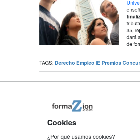
Unive
enseñ
finali
tribut
35, r
dará a
de for
TAGS:
Derecho
Empleo
IE
Premios
Concu
Map
Qui
Tari
Cookies
Acce
¿Por qué usamos cookies?