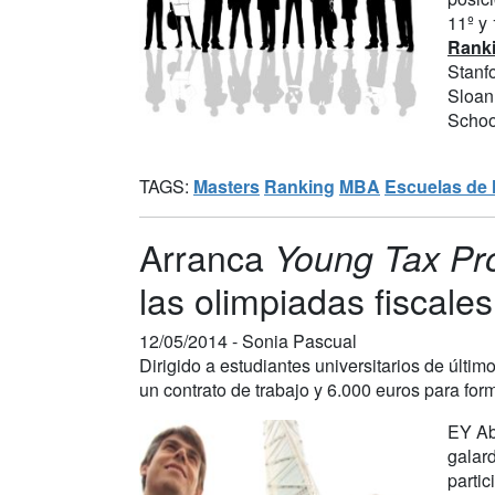
11º y
Rank
Stanf
Sloan 
Schoo
TAGS:
Masters
Ranking
MBA
Escuelas de
Arranca
Young Tax Pro
las olimpiadas fiscal
12/05/2014 -
Sonia Pascual
Dirigido a estudiantes universitarios de últi
un contrato de trabajo y 6.000 euros para for
EY Ab
galar
partic