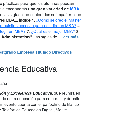
 de prácticas para que los alumnos puedan
nia encontrarás
una gran variedad de
MBA
,
n las siglas, qué contenidos se imparten, qué
ores MBA...
Índice
1.
¿Cómo se creó el Master
requisitos necesito para estudiar un MBA?
4.
legir un MBA?
7.
¿Cuál es el mejor MBA?
8.
 Administration?
Las siglas del...
leer más
ostgrado
Empresa
Titulado
Directivos
lencia Educativa
paña
ión y Excelencia Educativa
, que reunirá en
do de la educación para compartir y debatir
. El evento cuenta con el patrocinio de Banco
e Telefónica Educación Digital, Mente