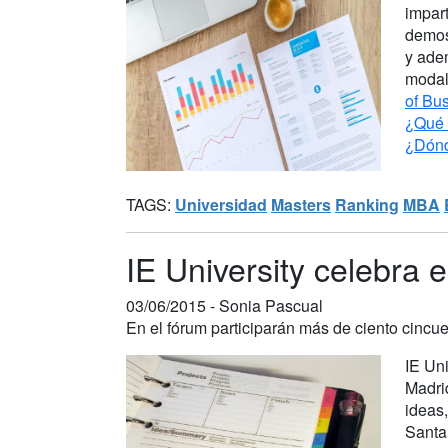
impar
demos
y ade
modal
of Bu
¿Qué 
¿Dónd
TAGS:
Universidad
Masters
Ranking
MBA
IE University celebra 
03/06/2015 -
Sonia Pascual
En el fórum participarán más de ciento cinc
IE Uni
Madri
ideas,
Santa