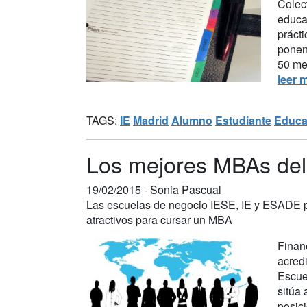
Colect
educa
prácti
ponen
50 mej
leer 
TAGS:
IE
Madrid
Alumno
Estudiante
Educa
Los mejores MBAs del
19/02/2015 -
Sonia Pascual
Las escuelas de negocio IESE, IE y ESADE p
atractivos para cursar un MBA
Finan
acred
Escue
sitúa
posic