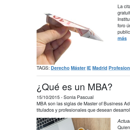
La cit
gratui
Instit
foro 
public
más
TAGS:
Derecho
Máster
IE
Madrid
Profesion
¿Qué es un MBA?
15/10/2015 -
Sonia Pascual
MBA son las siglas de Master of Business Adm
titulados y profesionales que desean desarroll
Actua
Quien