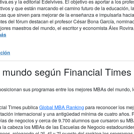
iva.es y la editorial Edelvives. El objetivo es aportar a los pro
tivos y que están marcando el camino futuro de la educación, l
cas que sirven para mejorar de la enseñanza e impulsarla hacia 
tes del fórum destacan el profesor César Bona García, nominad
ores maestros del mundo, el escritor y economista Álex Rovira, l
más
ción
 mundo según Financial Times
osicionan sus programas entre los mejores MBAs del mundo, lo
cial Times publica
Global MBA Ranking
para reconocer los mej
itación internacional y una antigüedad mínima de cuatro años. 
las de negocios y cerca de 9.700 alumnos que cursaron su MBA
 a la cabeza los MBAs de las Escuelas de Negocio estadounide
iones, relegando el 2º, 4º y 7º puesto del ranking los program