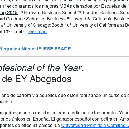
 14º encontramos los mejores MBAs ofertados por Escuelas de 
ing 2015
1º Harvard Business School 2º London Business Schoo
ord Graduate School of Business 5º Insead 6º Columbia Busines
9º University of Chicago:Booth 10º University of California at
l 13º Camb...
leer más
 Negocios
Máster
IE
IESE
ESADE
,
fesional of the Year
es de EY Abogados
mo año de carrera y a aquellos que estén realizando un curso de 
mación.
ogados pone en marcha la tercera edición de los premios Young
dones únicos en España. El ganador español competirá en Ámst
ipantes de otros 31 países. La
Universidad Pontificia Comillas