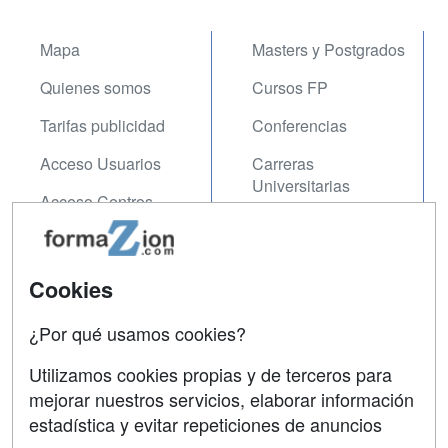
Mapa
Masters y Postgrados
Quienes somos
Cursos FP
Tarifas publicidad
Conferencias
Acceso Usuarios
Carreras
Universitarias
Acceso Centros
Oposiciones
SÍGUENOS EN:
Contactar
Cookies
Confidencialidad
¿Por qué usamos cookies?
Aviso legal
Utilizamos cookies propias y de terceros para
Copyleft
mejorar nuestros servicios, elaborar información
estadística y evitar repeticiones de anuncios