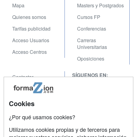
Mapa
Masters y Postgrados
Quienes somos
Cursos FP
Tarifas publicidad
Conferencias
Acceso Usuarios
Carreras
Universitarias
Acceso Centros
Oposiciones
SÍGUENOS EN:
Contactar
Confidencialidad
Aviso legal
Cookies
Copyleft
¿Por qué usamos cookies?
Utilizamos cookies propias y de terceros para