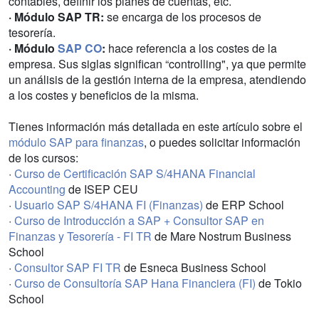
contables, definir los planes de cuentas, etc.
· Módulo SAP TR:
se encarga de los procesos de
tesorería.
· Módulo
SAP CO
:
hace referencia a los costes de la
empresa. Sus siglas significan “controlling", ya que permite
un análisis de la gestión interna de la empresa, atendiendo
a los costes y beneficios de la misma.
Tienes información más detallada en este artículo sobre el
módulo SAP para finanzas
, o puedes solicitar información
de los cursos:
·
Curso de Certificación SAP S/4HANA Financial
Accounting
de ISEP CEU
·
Usuario SAP S/4HANA FI (Finanzas)
de ERP School
·
Curso de Introducción a SAP + Consultor SAP en
Finanzas y Tesorería - FI TR
de Mare Nostrum Business
School
·
Consultor SAP FI TR
de Esneca Business School
·
Curso de Consultoría SAP Hana Financiera (FI)
de Tokio
School