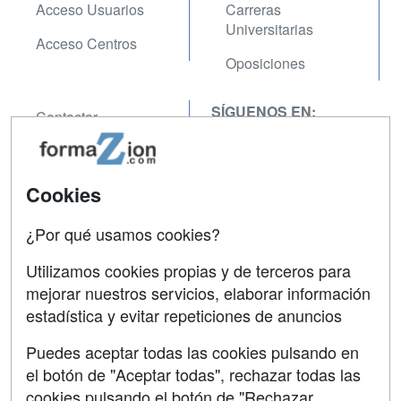
Acceso Usuarios
Carreras
Universitarias
Acceso Centros
Oposiciones
SÍGUENOS EN:
Contactar
Confidencialidad
Aviso legal
Cookies
Copyleft
¿Por qué usamos cookies?
Utilizamos cookies propias y de terceros para
mejorar nuestros servicios, elaborar información
estadística y evitar repeticiones de anuncios
Grupo formazion:
Puedes aceptar todas las cookies pulsando en
el botón de "Aceptar todas", rechazar todas las
cookies pulsando el botón de "Rechazar