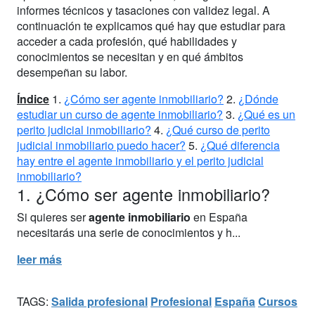
informes técnicos y tasaciones con validez legal. A
continuación te explicamos qué hay que estudiar para
acceder a cada profesión, qué habilidades y
conocimientos se necesitan y en qué ámbitos
desempeñan su labor.
Índice
1.
¿Cómo ser agente inmobiliario?
2.
¿Dónde
estudiar un curso de agente inmobiliario?
3.
¿Qué es un
perito judicial inmobiliario?
4.
¿Qué curso de perito
judicial inmobiliario puedo hacer?
5.
¿Qué diferencia
hay entre el agente inmobiliario y el perito judicial
inmobiliario?
1. ¿Cómo ser agente inmobiliario?
Si quieres ser
agente inmobiliario
en España
necesitarás una serie de conocimientos y h...
leer más
TAGS:
Salida profesional
Profesional
España
Cursos