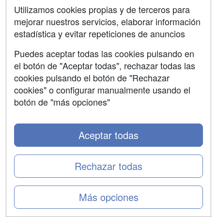
básicas e incluirlo en tu currículum a la hora de buscar
Utilizamos cookies propias y de terceros para
empleo. A continuación te dejamos algunos
curso...
mejorar nuestros servicios, elaborar información
leer más
estadística y evitar repeticiones de anuncios
Puedes aceptar todas las cookies pulsando en
TAGS:
Logística
Empleo
Salida profesional
el botón de "Aceptar todas", rechazar todas las
Profesional
España
Turismo
Trabajador
Cursos
cookies pulsando el botón de "Rechazar
Trabajo
Online
cookies" o configurar manualmente usando el
botón de "más opciones"
Qué es la RSC y cómo aprender a
aplicarla en la empresa
Aceptar todas
05/05/2025 -
Redacción
¿Por qué es importante la Responsabilidad Social
Corporativa? Si te interesa formarte en este ámbito hay
Rechazar todas
varias opciones a tu alcance.
Más opciones