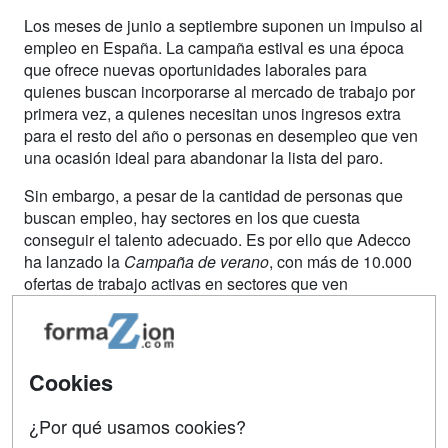
Los meses de junio a septiembre suponen un impulso al
empleo en España. La campaña estival es una época
que ofrece nuevas oportunidades laborales para
quienes buscan incorporarse al mercado de trabajo por
primera vez, a quienes necesitan unos ingresos extra
para el resto del año o personas en desempleo que ven
una ocasión ideal para abandonar la lista del paro.
Sin embargo, a pesar de la cantidad de personas que
buscan empleo, hay sectores en los que cuesta
conseguir el talento adecuado. Es por ello que Adecco
ha lanzado la
Campaña de verano
, con más de 10.000
ofertas de trabajo activas en sectores que ven
incrementada su demanda durante estos próximos
meses. Son los de hostelería y turismo,
contact center
,
comercio y gran consumo, logística,
last mile
e industria
(área de producción).
Cookies
Si no tienes demasiada experiencia en estos sectores
¿Por qué usamos cookies?
puedes
hacer un curso online
para aprender las tareas