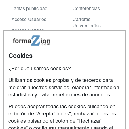
Tarifas publicidad
Conferencias
Acceso Usuarios
Carreras
Universitarias
Acceso Centros
Oposiciones
SÍGUENOS EN:
Contactar
Cookies
Confidencialidad
¿Por qué usamos cookies?
Aviso legal
Utilizamos cookies propias y de terceros para
Copyleft
mejorar nuestros servicios, elaborar información
estadística y evitar repeticiones de anuncios
Puedes aceptar todas las cookies pulsando en
el botón de "Aceptar todas", rechazar todas las
Grupo formazion:
cookies pulsando el botón de "Rechazar
cookies" o configurar manualmente usando el