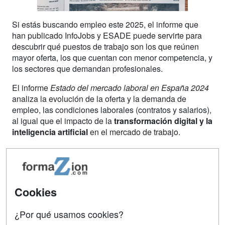
Si estás buscando empleo este 2025, el informe que
han publicado InfoJobs y ESADE puede servirte para
descubrir qué puestos de trabajo son los que reúnen
mayor oferta, los que cuentan con menor competencia, y
los sectores que demandan profesionales.
El informe
Estado del mercado laboral en España 2024
analiza la evolución de la oferta y la demanda de
empleo, las condiciones laborales (contratos y salarios),
al igual que el impacto de la
transformación digital y la
inteligencia artificial
en el mercado de trabajo.
En España se ha incrementado el número de personas
ocupadas hasta superar los 21,8 millones. También
ha
bajado la tasa de paro
hasta el 10,6%. Anna Ginès,
directora del Instituto de Estudios Laborales de Esade,
Cookies
señala que estas tendencias se deben en parte a la
contribución de las personas extranjeras al mercado de
¿Por qué usamos cookies?
trabajo, y por el aumento de la población activa en edad