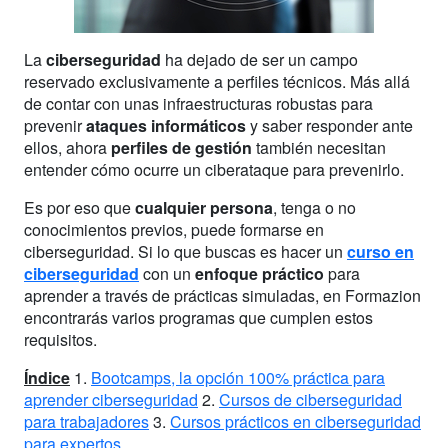
La
ciberseguridad
ha dejado de ser un campo
reservado exclusivamente a perfiles técnicos. Más allá
de contar con unas infraestructuras robustas para
prevenir
ataques informáticos
y saber responder ante
ellos, ahora
perfiles de gestión
también necesitan
entender cómo ocurre un ciberataque para prevenirlo.
Es por eso que
cualquier persona
, tenga o no
conocimientos previos, puede formarse en
ciberseguridad. Si lo que buscas es hacer un
curso en
ciberseguridad
con un
enfoque práctico
para
aprender a través de prácticas simuladas, en Formazion
encontrarás varios programas que cumplen estos
requisitos.
Índice
1.
Bootcamps, la opción 100% práctica para
aprender ciberseguridad
2.
Cursos de ciberseguridad
para trabajadores
3.
Cursos prácticos en ciberseguridad
para expertos