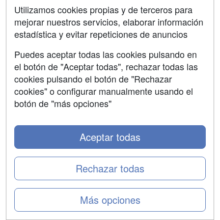
de trabajar.
Utilizamos cookies propias y de terceros para
mejorar nuestros servicios, elaborar información
Por otro lado, la
estacionalidad
es una de las
características que marca el mercado de trabajo
estadística y evitar repeticiones de anuncios
español,...
Puedes aceptar todas las cookies pulsando en
leer más
el botón de "Aceptar todas", rechazar todas las
cookies pulsando el botón de "Rechazar
cookies" o configurar manualmente usando el
TAGS:
Empleo
Formación continua
Salida
profesional
Profesional
Empresa
España
Tecnología
botón de "más opciones"
Trabajador
Trabajo
Aceptar todas
Cursos sobre computación en la
nube, ¿cuál estudiar?: AWS, Azure
Rechazar todas
o Google Cloud
17/03/2025 -
Sofía Riesco
Más opciones
Te explicamos qué es el cloud computing y quién puede
estudiar uno de estos cursos para obtener las