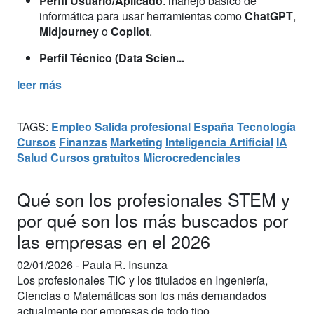
Perfil Usuario/Aplicado
: manejo básico de
informática para usar herramientas como
ChatGPT
,
Midjourney
o
Copilot
.
Perfil Técnico (Data Scien...
leer más
TAGS:
Empleo
Salida profesional
España
Tecnología
Cursos
Finanzas
Marketing
Inteligencia Artificial
IA
Salud
Cursos gratuitos
Microcredenciales
Qué son los profesionales STEM y
por qué son los más buscados por
las empresas en el 2026
02/01/2026 -
Paula R. Insunza
Los profesionales TIC y los titulados en Ingeniería,
Ciencias o Matemáticas son los más demandados
actualmente por empresas de todo tipo.