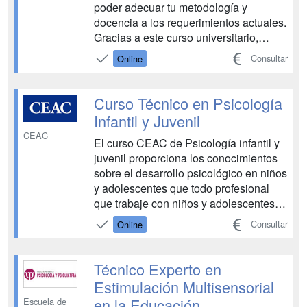
poder adecuar tu metodología y
docencia a los requerimientos actuales.
Gracias a este curso universitario,
100% flexible y compaginable con tu
Consultar
Online
día a día, descubrirás los recursos
digitales que existen y cómo aplicarlos
con éxito en el ámbito docente. La
Curso Técnico en Psicología
digitalizac...
Infantil y Juvenil
CEAC
El curso CEAC de Psicología infantil y
juvenil proporciona los conocimientos
sobre el desarrollo psicológico en niños
y adolescentes que todo profesional
que trabaje con niños y adolescentes,
debe conocer para poder ejercer de
Consultar
Online
forma más eficiente su profesión. La
mirada con la que se observa a los
niños, niñas y adolescentes, condiciona
Técnico Experto en
la manera...
Estimulación Multisensorial
en la Educación
Escuela de