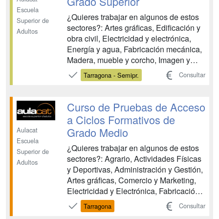
Grado Superior
Escuela
¿Quieres trabajar en algunos de estos
Superior de
sectores?: Artes gráficas, Edificación y
Adultos
obra civil, Electricidad y electrónica,
Energía y agua, Fabricación mecánica,
Madera, mueble y corcho, Imagen y
sonido, Industrias extractivas,
Consultar
Tarragona - Semipr.
Informática y comunicaciones,
Instalación y mantenimiento, marítimo-
pesquero, Textil, confección y piel,
Curso de Pruebas de Acceso
Transporte y manten...
a Ciclos Formativos de
Grado Medio
Aulacat
Escuela
¿Quieres trabajar en algunos de estos
Superior de
sectores?: Agrario, Actividades Físicas
Adultos
y Deportivas, Administración y Gestión,
Artes gráficas, Comercio y Marketing,
Electricidad y Electrónica, Fabricación
Mecánica, Hostelería y Turismo,
Consultar
Tarragona
Imagen Personal, Imagen y Sonido,