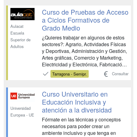
Industrias Alimentarias, Informática y
Comunicaciones, Instalación y
Curso de Pruebas de Acceso
Mantenimiento, Mad...
a Ciclos Formativos de
Grado Medio
Aulacat
Escuela
¿Quieres trabajar en algunos de estos
Superior de
sectores?: Agrario, Actividades Físicas
Adultos
y Deportivas, Administración y Gestión,
Artes gráficas, Comercio y Marketing,
Electricidad y Electrónica, Fabricación
Mecánica, Hostelería y Turismo,
Consultar
Tarragona - Semipr.
Imagen Personal, Imagen y Sonido,
Industrias Alimentarias, Informática y
Comunicaciones, Instalación y
Curso Universitario en
Mantenimiento, Mad...
Educación Inclusiva y
atención a la diversidad
Universidad
Europea - UE
Fórmate en las técnicas y conceptos
necesarios para poder crear un
ambiente inclusivo y que tenga en