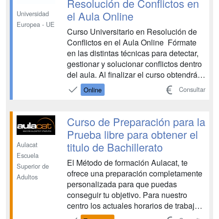
Resolución de Conflictos en
el Aula Online
Universidad
Europea - UE
Curso Universitario en Resolución de
Conflictos en el Aula Online Fórmate
en las distintas técnicas para detectar,
gestionar y solucionar conflictos dentro
del aula. Al finalizar el curso obtendrás
puntos para el apartado de méritos de
Consultar
Online
la oposición. Los problemas,
discusiones y tensiones dentro del aula
son una situación que puede produ...
Curso de Preparación para la
Prueba libre para obtener el
titulo de Bachillerato
Aulacat
Escuela
El Método de formación Aulacat, te
Superior de
ofrece una preparación completamente
Adultos
personalizada para que puedas
conseguir tu objetivo. Para nuestro
centro los actuales horarios de trabajo
rígidos e inflexibles, no son ningún