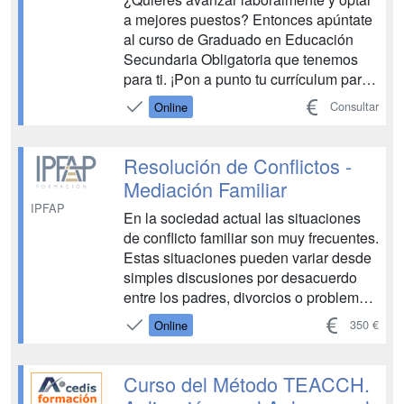
a mejores puestos? Entonces apúntate
al curso de Graduado en Educación
Secundaria Obligatoria que tenemos
para ti. ¡Pon a punto tu currículum para
salir al mercado de trabajo! En Campus
Consultar
Online
Training queremos que alcances todos
los objetivos laborales que te
propongas. Por eso, te ofrecemos un
Resolución de Conflictos -
curso de ESO comple...
Mediación Familiar
IPFAP
En la sociedad actual las situaciones
de conflicto familiar son muy frecuentes.
Estas situaciones pueden variar desde
simples discusiones por desacuerdo
entre los padres, divorcios o problemas
con los hijos. La mediación es una
350 €
Online
propuesta ante tal situación,
permitiendo tratar una amplia gama de
conflictos, dando soluciones factibles y
Curso del Método TEACCH.
útiles a situ...