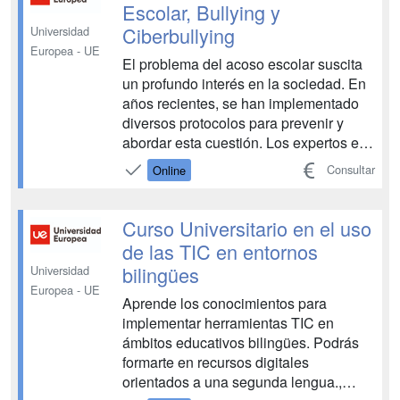
PSICOMAGISTER te garantizamos una
Escolar, Bullying y
enseñanza 100% online, d...
Ciberbullying
Universidad
Europea - UE
El problema del acoso escolar suscita
un profundo interés en la sociedad. En
años recientes, se han implementado
diversos protocolos para prevenir y
abordar esta cuestión. Los expertos en
educación deben comprender que las
Consultar
Online
manifestaciones del acoso escolar
evolucionan debido a los cambios en la
sociedad y la tecnología. Cuando el
Curso Universitario en el uso
acoso persiste, a...
de las TIC en entornos
bilingües
Universidad
Europea - UE
Aprende los conocimientos para
implementar herramientas TIC en
ámbitos educativos bilingües. Podrás
formarte en recursos digitales
orientados a una segunda lengua.,