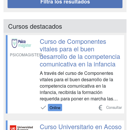
Filtra los resultados
Cursos destacados
Curso de Componentes
vitales para el buen
desarrollo de la competencia
PSICOMAGISTER
comunicativa en la infancia
A través del curso de Componentes
vitales para el buen desarrollo de la
competencia comunicativa en la
infancia, recibirás la formación
requerida para poner en marcha las
estrategias que promuevan el
Consultar
Online
desarrollo lingüístico en la primera
infancia como base del desarrollo
socioafectivo. Desde
Curso Universitario en Acoso