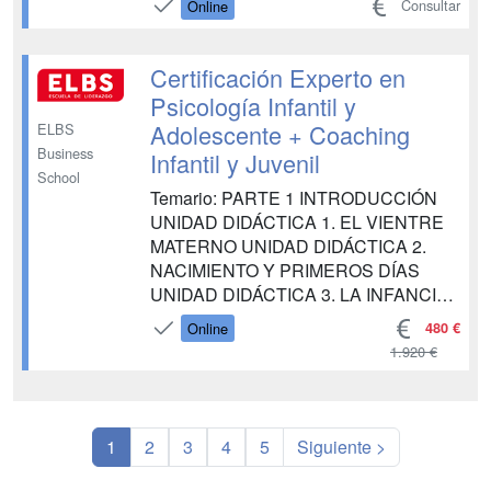
Consultar
Online
problemas administrativos Sesiones
presenciales voluntarias una vez al
mes ...
Certificación Experto en
Psicología Infantil y
Adolescente + Coaching
ELBS
Business
Infantil y Juvenil
School
Temario: PARTE 1 INTRODUCCIÓN
UNIDAD DIDÁCTICA 1. EL VIENTRE
MATERNO UNIDAD DIDÁCTICA 2.
NACIMIENTO Y PRIMEROS DÍAS
UNIDAD DIDÁCTICA 3. LA INFANCIA
UNIDAD DIDÁCTICA 4. EL APEGO Y
480 €
Online
RELACIÓN CON LOS PADRES
1.920 €
UNIDAD DIDÁCTICA 5. OTRAS
RELACIONES SOCIALES UNIDAD
DIDÁCTICA 6. EL DESARROLLO DEL
LENGUAJE UNIDAD DIDÁCTICA 7. LA
1
2
3
4
5
Siguiente >
EVOLUCIÓN DE LA PERSONALIDAD
UN...