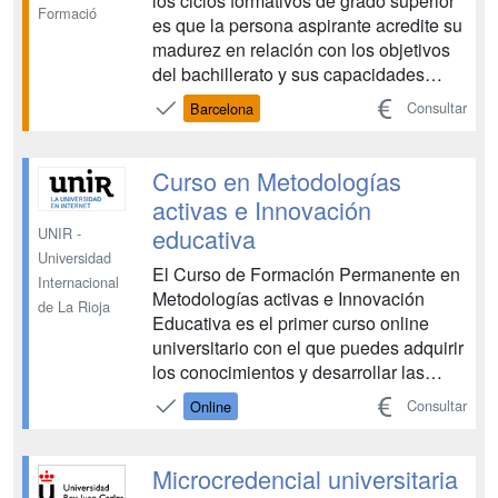
los ciclos formativos de grado superior
Formació
es que la persona aspirante acredite su
madurez en relación con los objetivos
del bachillerato y sus capacidades
referentes al campo profesional de que
Consultar
Barcelona
se trate. La formación profesional es
indispensable para adquirir las
competencias profesionales que
Curso en Metodologías
necesitas para ...
activas e Innovación
educativa
UNIR -
Universidad
El Curso de Formación Permanente en
Internacional
Metodologías activas e Innovación
de La Rioja
Educativa es el primer curso online
universitario con el que puedes adquirir
los conocimientos y desarrollar las
destrezas necesarias para transformar
Consultar
Online
tu aula. A través, de la revisión de
metodologías activas y de la innovación
podrás avanzar hacía los nuevos
Microcredencial universitaria
modelos pedagógic...