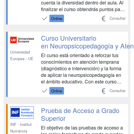
cuenta la diversidad dentro del aula. Al
finalizar el curso obtendrás puntos para
el apartado de méritos de la oposición.
Consultar
Online
Crear un ambiente de igualdad dentro
de la diversidad es un aspecto
fundamental en las aulas de hoy en día.
Curso Universitario
Con este curso a...
en Neuropsicopedagogía y Ate
Universidad
El curso está orientado a reforzar tus
Europea - UE
conocimientos en atención temprana
(diagnóstico e intervención) y la forma
de aplicar la neuropsicopedagogía en
el ámbito educativo. Con este curso
universitario te formarás en las claves
Consultar
Online
para poder atender una atención
temprana de manera eficaz en el aula y
también la importancia de la
Prueba de Acceso a Grado
neuropsicopedagogía...
Superior
INF - Institut
El objetivo de las pruebas de acceso a
Numància