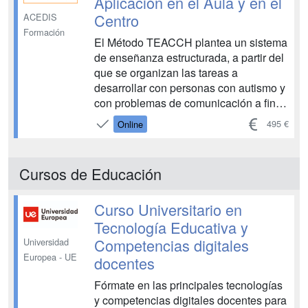
Aplicación en el Aula y en el
Centro
ACEDIS
Formación
El Método TEACCH plantea un sistema
de enseñanza estructurada, a partir del
que se organizan las tareas a
desarrollar con personas con autismo y
con problemas de comunicación a fin
de favorecer su autonomía. Para ello,
495 €
Online
se tiene en cuenta que las personas
con TEA (trastorno del espectro autista)
tienen preservada...
Cursos de Educación
Curso Universitario en
Tecnología Educativa y
Competencias digitales
Universidad
Europea - UE
docentes
Fórmate en las principales tecnologías
y competencias digitales docentes para