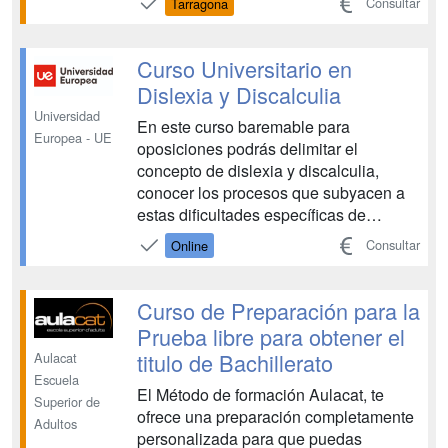
Consultar
Tarragona
problema para tu preparación, podemos
adaptarnos a tu situación personal. La
prueba se estructura en dos fases: -
Curso Universitario en
Fase general:...
Dislexia y Discalculia
Universidad
En este curso baremable para
Europea - UE
oposiciones podrás delimitar el
concepto de dislexia y discalculia,
conocer los procesos que subyacen a
estas dificultades específicas de
aprendizaje, manejar los principales
Consultar
Online
protocolos para la detección de la
dislexia y la discalculia y ajustar la
respuesta educativa a esta tipología de
Curso de Preparación para la
alumnado. Tendrás acceso a ma...
Prueba libre para obtener el
titulo de Bachillerato
Aulacat
Escuela
El Método de formación Aulacat, te
Superior de
ofrece una preparación completamente
Adultos
personalizada para que puedas