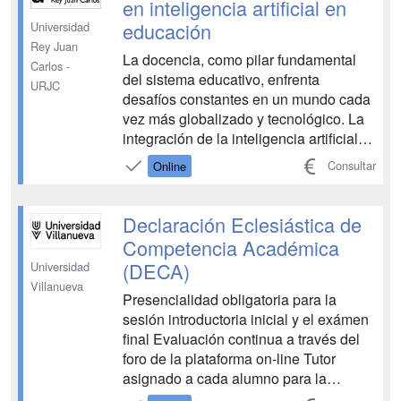
en inteligencia artificial en
educación
Universidad
Rey Juan
La docencia, como pilar fundamental
Carlos -
del sistema educativo, enfrenta
URJC
desafíos constantes en un mundo cada
vez más globalizado y tecnológico. La
integración de la inteligencia artificial
(IA) en los procesos educativos ofrece
Consultar
Online
una oportunidad única para transformar
la manera en que se enseña y aprende,
respondiendo a las necesidades de
Declaración Eclesiástica de
una sociedad en...
Competencia Académica
(DECA)
Universidad
Villanueva
Presencialidad obligatoria para la
sesión introductoria inicial y el exámen
final Evaluación continua a través del
foro de la plataforma on-line Tutor
asignado a cada alumno para la
resolución de dudas académicas y