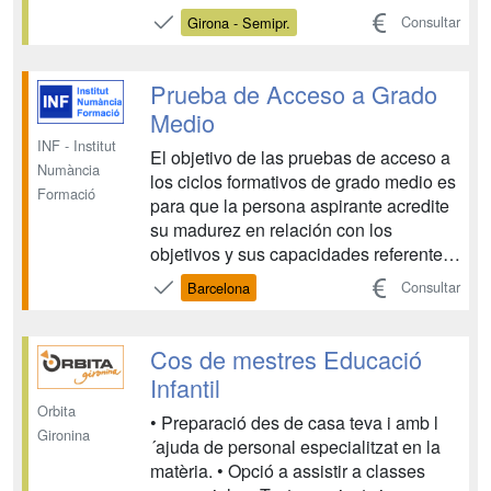
requisito indispensable para aspectos
Consultar
Girona - Semipr.
esenciales como ser contratado en una
empresa, o bien, obtener el carnet de
conducir . Cada año el Departamento
Prueba de Acceso a Grado
de Educación c...
Medio
INF - Institut
El objetivo de las pruebas de acceso a
Numància
los ciclos formativos de grado medio es
Formació
para que la persona aspirante acredite
su madurez en relación con los
objetivos y sus capacidades referentes
al campo profesional de que se trate.
Consultar
Barcelona
Con la prueba de acceso a grado
medio podrás acceder a todos los
ciclos Formativos de Grado Medio de
Cos de mestres Educació
Formación Profesion...
Infantil
Orbita
• Preparació des de casa teva i amb l
Gironina
´ajuda de personal especialitzat en la
matèria. • Opció a assistir a classes