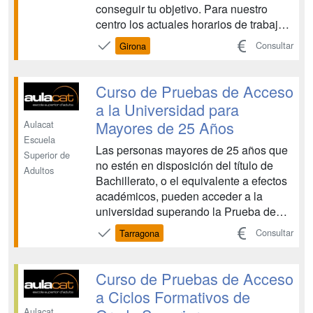
conseguir tu objetivo. Para nuestro
centro los actuales horarios de trabajo
rígidos e inflexibles, no son ningún
Consultar
Girona
problema para tu preparación, podemos
adaptarnos a tu situación personal. La
prueba se estructura en dos fases: -
Curso de Pruebas de Acceso
Fase general:...
a la Universidad para
Mayores de 25 Años
Aulacat
Escuela
Las personas mayores de 25 años que
Superior de
no estén en disposición del título de
Adultos
Bachillerato, o el equivalente a efectos
académicos, pueden acceder a la
universidad superando la Prueba de
Acceso a la Universidad para mayores
Consultar
Tarragona
de 25 años. Esta prueba será
convocada por el Departamento de
Educación y es común para todas las
Curso de Pruebas de Acceso
universidades de Cataluña, except...
a Ciclos Formativos de
Aulacat