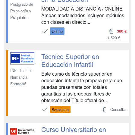
Postgrado de
MODALIDAD A DISTANCIA / ONLINE
Psicología y
Ambas modalidades incluyen módulos
Psiquiatría
con clases en directo...
380 €
Online
1.520 €
Técnico Superior en
Educación Infantil
INF - Institut
Este curso de técncio superior en
Numància
educación infantil te prepara para que
Formació
puedas presentarte con totales
garantías a las pruebas libres de
obtención del Título oficial de
Formación Profesional. Al finalizar tus
Consultar
Barcelona
estudios podrás ejercer tu actividad
profesional en el sector de la educación
infantil público y privado o creando tu
Curso Universitario en
propia empresa. ...