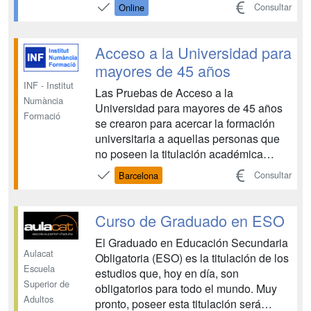
tendrás un temario adaptado para
Consultar
Online
formarte sobre las herramientas
tecnológicas, y además tendrás
recursos para ejercer la educación
Acceso a la Universidad para
bilingüe de forma innovadora. Conoce
mayores de 45 años
todos los benefic...
INF - Institut
Las Pruebas de Acceso a la
Numància
Universidad para mayores de 45 años
Formació
se crearon para acercar la formación
universitaria a aquellas personas que
no poseen la titulación académica
exigida pero quieren iniciar estudios
Consultar
Barcelona
universitarios. El Curso de acceso a la
universidad para mayores 45 años te
prepara para superar las pruebas de
Curso de Graduado en ESO
acceso a las enseñanzas...
El Graduado en Educación Secundaria
Aulacat
Obligatoria (ESO) es la titulación de los
Escuela
estudios que, hoy en día, son
Superior de
obligatorios para todo el mundo. Muy
Adultos
pronto, poseer esta titulación será