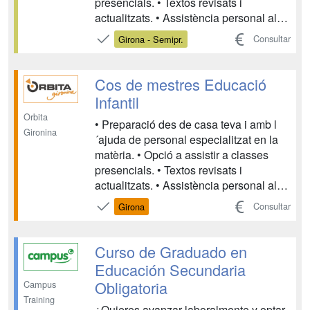
presencials. • Textos revisats i
actualitzats. • Assistència personal al
centre, o bé seguiment per correu, fax o
Consultar
Girona - Semipr.
telèfon, durant tot el període de
formació, resolent tots els dubtes que
puguin sorgir. • Actualització davant...
Cos de mestres Educació
Infantil
Orbita
• Preparació des de casa teva i amb l
Gironina
´ajuda de personal especialitzat en la
matèria. • Opció a assistir a classes
presencials. • Textos revisats i
actualitzats. • Assistència personal al
centre, o bé seguiment per correu, fax o
Consultar
Girona
telèfon, durant tot el període de
formació, resolent tots els dubtes que
puguin sorgir. • Actualització davant...
Curso de Graduado en
Educación Secundaria
Obligatoria
Campus
Training
¿Quieres avanzar laboralmente y optar