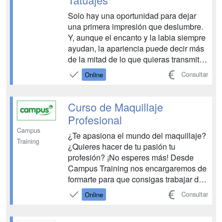
Solo hay una oportunidad para dejar
una primera impresión que deslumbre.
Y, aunque el encanto y la labia siempre
ayudan, la apariencia puede decir más
de la mitad de lo que quieras transmitir.
Cuando hablamos de imagen, existen
Consultar
Online
multitud de detalles que deben
atenderse, desde las cutículas hasta el
arco de cupido. Un curso de Experto en
Curso de Maquillaje
Tratamientos...
Profesional
Campus
¿Te apasiona el mundo del maquillaje?
Training
¿Quieres hacer de tu pasión tu
profesión? ¡No esperes más! Desde
Campus Training nos encargaremos de
formarte para que consigas trabajar de
lo que realmente te gusta. ¡Es el
Consultar
Online
momento de estudiar con nosotros!
Todo el equipo de Campus Training