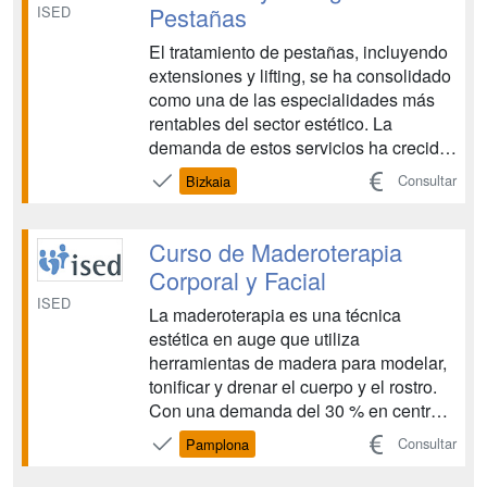
Pestañas
ISED
El tratamiento de pestañas, incluyendo
extensiones y lifting, se ha consolidado
como una de las especialidades más
rentables del sector estético. La
demanda de estos servicios ha crecido
un 30 % anual en España, impulsando
Consultar
Bizkaia
la apertura de salones especializados y
la incorporación de nuevas técnicas.
Este curso te brinda conocimientos de
Curso de Maderoterapia
van...
Corporal y Facial
ISED
La maderoterapia es una técnica
estética en auge que utiliza
herramientas de madera para modelar,
tonificar y drenar el cuerpo y el rostro.
Con una demanda del 30 % en centros
de estética y bienestar en los últimos 3
Consultar
Pamplona
años, ha ganado protagonismo gracias
a la preferencia por métodos naturales