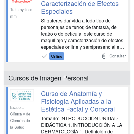
Caracterización de Efectos
Especiales
Treintaycinco
mm
Si quieres dar vida a todo tipo de
personajes de terror, de fantasía, de
teatro o de película, este curso de
maquillaje y caracterización de efectos
especiales online y semipresencial es
para ti. Coge las brochas por el mango
Consultar
Online
y decide cómo y cuándo formarte, a tu
ritmo y con el apoyo de profesionales
en activo que te mostrarán todas las
Cursos de Imagen Personal
técnicas...
Curso de Anatomía y
Fisiología Aplicadas a la
Estética Facial y Corporal
Escuela
Clínica y de
Temario: INTRODUCCIÓN UNIDAD
Ciencias de
DIDÁCTICA 1. INTRODUCCIÓN A LA
la Salud
DERMATOLOGÍA 1. Definición de