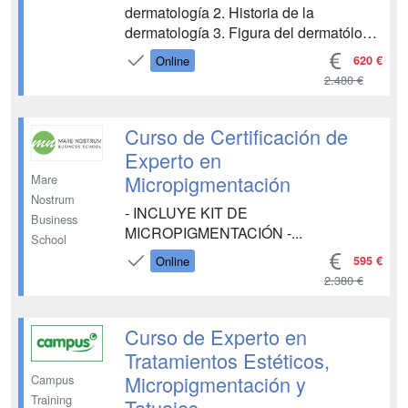
dermatología 2. Historia de la
dermatología 3. Figura del dermatólogo
4. Investigación en dermatología
620 €
Online
UNIDAD DIDÁCTICA 2. ANATOMÍA Y
2.480 €
FISIOLOGÍA DE LA PIEL 1. Anatomía
de la piel 2. Anexos de la piel 3.
Funciones de la piel 4. Venas y arterias
Curso de Certificación de
cutáneas 5. ...
Experto en
Micropigmentación
Mare
Nostrum
- INCLUYE KIT DE
Business
MICROPIGMENTACIÓN -...
School
595 €
Online
2.380 €
Curso de Experto en
Tratamientos Estéticos,
Micropigmentación y
Campus
Training
Tatuajes