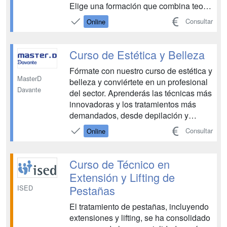
Elige una formación que combina teoría
y práctica para que puedas abrirte a
Consultar
Online
nuevas oportunidades laborales.
Peinado, outfit, manicura, pedicura…
Cada detalle es importante, y un
Curso de Estética y Belleza
profesional del sector como tú ...
Fórmate con nuestro curso de estética y
MasterD
belleza y conviértete en un profesional
Davante
del sector. Aprenderás las técnicas más
innovadoras y los tratamientos más
demandados, desde depilación y
maquillaje hasta aparatología estética y
Consultar
Online
tratamientos faciales y corporales.
¡Impulsa tu futuro profesional!...
Curso de Técnico en
Extensión y Lifting de
Pestañas
ISED
El tratamiento de pestañas, incluyendo
extensiones y lifting, se ha consolidado