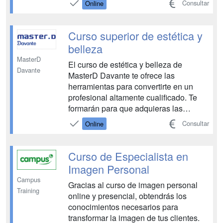
Consultar
Online
a puestos con los que siempre has
soñado. El sector de la estética no para
de crecer año tras año en nuestro país.
Curso superior de estética y
Nuestra soci...
belleza
MasterD
El curso de estética y belleza de
Davante
MasterD Davante te ofrece las
herramientas para convertirte en un
profesional altamente cualificado. Te
formarán para que adquieras las
habilidades necesarias para destacar
Consultar
Online
en este sector en constante evolución.
En el curso, aprenderás a realizar
diagnósticos y protocolos estéticos,
Curso de Especialista en
llevando a cabo tratamientos fa...
Imagen Personal
Campus
Gracias al curso de imagen personal
Training
online y presencial, obtendrás los
conocimientos necesarios para
transformar la imagen de tus clientes.