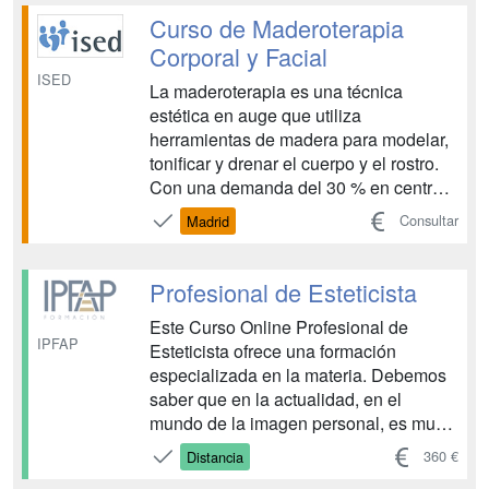
y no invasivos. Este curso te capacita
Curso de Maderoterapia
para aplicar té...
Corporal y Facial
ISED
La maderoterapia es una técnica
estética en auge que utiliza
herramientas de madera para modelar,
tonificar y drenar el cuerpo y el rostro.
Con una demanda del 30 % en centros
de estética y bienestar en los últimos 3
Consultar
Madrid
años, ha ganado protagonismo gracias
a la preferencia por métodos naturales
y no invasivos. Este curso te capacita
Profesional de Esteticista
para aplicar té...
Este Curso Online Profesional de
IPFAP
Esteticista ofrece una formación
especializada en la materia. Debemos
saber que en la actualidad, en el
mundo de la imagen personal, es muy
importante conocer los diferentes
360 €
Distancia
servicios estéticos de higiene,