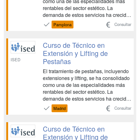
como una de las especialidades más
rentables del sector estético. La
demanda de estos servicios ha crecido
un 30 % anual en España, impulsando
Consultar
Pamplona
la apertura de salones especializados y
la incorporación de nuevas técnicas.
Este curso te brinda conocimientos de
Curso de Técnico en
van...
Extensión y Lifting de
Pestañas
ISED
El tratamiento de pestañas, incluyendo
extensiones y lifting, se ha consolidado
como una de las especialidades más
rentables del sector estético. La
demanda de estos servicios ha crecido
un 30 % anual en España, impulsando
Consultar
Madrid
la apertura de salones especializados y
la incorporación de nuevas técnicas.
Este curso te brinda conocimientos de
Curso de Técnico en
van...
Extensión y Lifting de