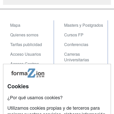
depilación y maquillaje. Por ello, con el
presente Curso Profesional de
Esteticista se trata de aportar los con...
Mapa
Masters y Postgrados
Quienes somos
Cursos FP
Tarifas publicidad
Conferencias
Acceso Usuarios
Carreras
Universitarias
Acceso Centros
Oposiciones
SÍGUENOS EN:
Contactar
Cookies
Confidencialidad
¿Por qué usamos cookies?
Aviso legal
Utilizamos cookies propias y de terceros para
Copyleft