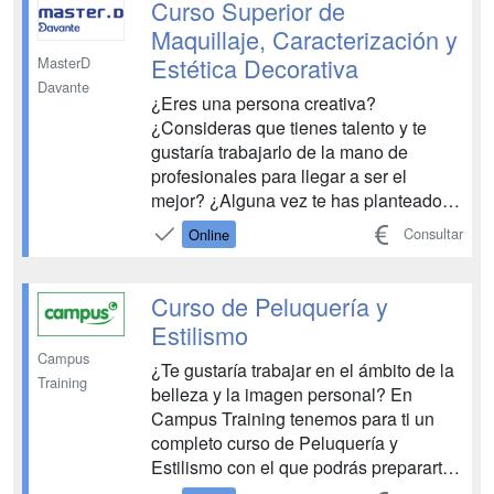
estará a tu disposición durante todo el
Curso Superior de
proceso formativo para que ...
Maquillaje, Caracterización y
Estética Decorativa
MasterD
Davante
¿Eres una persona creativa?
¿Consideras que tienes talento y te
gustaría trabajarlo de la mano de
profesionales para llegar a ser el
mejor? ¿Alguna vez te has planteado
hacer de tu sueño tu profesión? Si la
Consultar
Online
respuesta es sí, este curso superior de
maquillaje, caracterización y estética
decorativa de MasterD te convertirá en
Curso de Peluquería y
un profesional de la imag...
Estilismo
Campus
¿Te gustaría trabajar en el ámbito de la
Training
belleza y la imagen personal? En
Campus Training tenemos para ti un
completo curso de Peluquería y
Estilismo con el que podrás prepararte
para salir al mercado de trabajo y optar