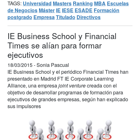
TAGS:
Universidad
Masters
Ranking
MBA
Escuelas
de Negocios
Máster
IE
IESE
ESADE
Formación
postgrado
Empresa
Titulado
Directivos
IE Business School y Financial
Times se alían para formar
ejecutivos
18/03/2015 -
Sonia Pascual
IE Business School y el periódico Financial Times han
presentado en Madrid FT IE Corporate Learning
Alliance, una empresa
joint venture
creada con el
objetivo de desarrollar programas de formación para
ejecutivos de grandes empresas, según han explicado
sus impulsores