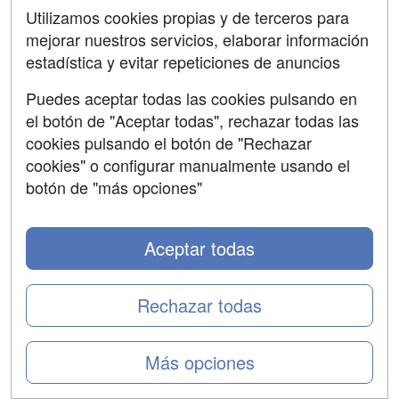
EADA Business School: Los directivos ganan un 17,5%
Utilizamos cookies propias y de terceros para
más que sus homólogas femeninas
mejorar nuestros servicios, elaborar información
estadística y evitar repeticiones de anuncios
Puedes aceptar todas las cookies pulsando en
el botón de "Aceptar todas", rechazar todas las
cookies pulsando el botón de "Rechazar
cookies" o configurar manualmente usando el
botón de "más opciones"
Aceptar todas
Desde 2013 la brecha salarial se reduce en un punto
porcentual y la presencia de la mujer directiva aumenta
Rechazar todas
un 2%. Las mujeres ocupan el 12,5% de los puestos
directivos en España, lo que supone casi un aumento
del 2% respecto al 10,3 del 2013, registro que marcó la
Más opciones
culminación de un descenso sostenido desde el año
2008, cuando las mujeres representaban el 20%. La