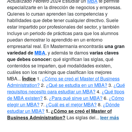
Actualizado Febrero 2024
Estudiar un
MBA
te permite
especializarte en la dirección de negocios y empresas.
Quienes lo cursan aprenden las competencias y
habilidades que debe tener cualquier directivo. Suele
estar impartido por profesionales del sector, y también
incluye un periodo de prácticas para que los alumnos
puedan demostrar lo aprendido en un entorno
empresarial real. En Mastermania encontrarás
una gran
variedad de
MBA
, y además te damos
varias claves
que debes conocer:
qué significan las siglas, qué
contenidos se imparten, qué modalidades existen,
cuáles son los rankings que clasifican los mejores
MBA...
Índice
1.
¿Cómo se creó el Master of Business
Administration?
2.
¿Qué se estudia en un MBA?
3.
¿Qué
requisitos necesito para estudiar un MBA?
4.
¿Qué tipos
de MBA existen?
5.
¿Para qué sirve un MBA?
6.
¿Cómo
elegir un MBA?
7.
¿Cuál es el mejor MBA?
8.
¿Dónde
estudiar un MBA?
1.
¿Cómo se creó el Master of
Business Administration?
Las siglas del...
leer más