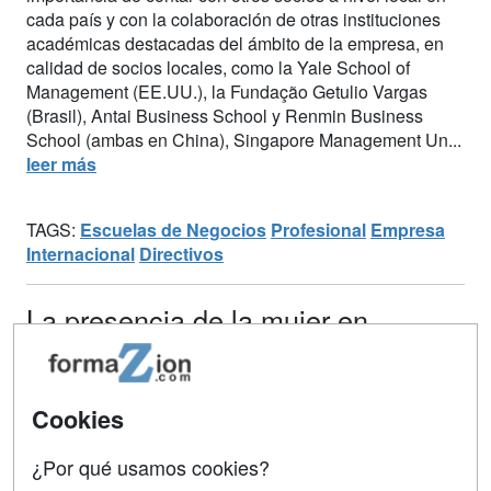
cada país y con la colaboración de otras instituciones
académicas destacadas del ámbito de la empresa, en
calidad de socios locales, como la Yale School of
Management (EE.UU.), la Fundação Getulio Vargas
(Brasil), Antai Business School y Renmin Business
School (ambas en China), Singapore Management Un...
leer más
TAGS:
Escuelas de Negocios
Profesional
Empresa
Internacional
Directivos
La presencia de la mujer en
puestos directivos consigue
recuperarse levemente
Cookies
13/03/2015 -
Sonia Pascual
Según desvela el 9º informe anual "
Diferencias
¿Por qué usamos cookies?
retributivas entre géneros
" elaborado por ICSA Grupo y