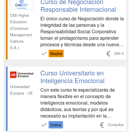
Curso de Negociación
nueva generación ...
Responsable Internacional
CMI Higher
El único curso de Negociación donde la
Education
integridad de las personas y la
(Conscious
Responsabilidad Social Corporativa
Management
toman el protagonismo para aprender
Institute,
procesos y técnicas desde una nueva
S.A.)
óptica de colaboración y obtener así los
545 €
Madrid
mejores resultados. El curso es
impartido por un negociador experto
con más de 15 años de experiencia en
Curso Universitario en
negociaciones dive...
Inteligencia Emocional
Universidad
Con este curso te especializarás de
Europea - UE
manera flexible en el concepto de
inteligencia emocional, modelos
didácticos, sus teorías y por qué es
necesario su implantación en la
actualidad en el aula. Tendrás acceso a
Consultar
Online
masterclasses online con reputados