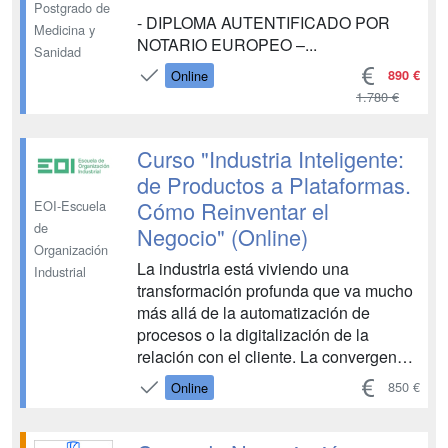
PERSONAL MÓDULO 8. FIGURAS
Postgrado de
DE...
- DIPLOMA AUTENTIFICADO POR
Medicina y
NOTARIO EUROPEO –...
Sanidad
890 €
Online
1.780 €
Curso "Industria Inteligente:
de Productos a Plataformas.
Cómo Reinventar el
EOI-Escuela
de
Negocio" (Online)
Organización
La industria está viviendo una
Industrial
transformación profunda que va mucho
más allá de la automatización de
procesos o la digitalización de la
relación con el cliente. La convergencia
de tecnologías como el Internet de las
850 €
Online
Cosas (IoT), la computación en la nube,
la analítica de datos y la inteligencia
artificial está haciendo posible una