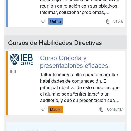
reunión en relación con sus objetivos:
informar, solucionar problemas,
presentar servicios, presentar la
315 €
Online
empresa, etc. - Identificar el rol
necesario en cada modalidad de
reunión y en sus fases. - Aplicar las
Cursos de Habilidades Directivas
técnicas, usos y recursos para logr...
Curso Oratoria y
presentaciones eficaces
IEB
Taller teórico/práctico para desarrollar
habilidades de comunicación. El
principal objetivo de este curso es que
el alumno sepa “enfrentarse” a un
auditorio, y que su presentación sea
todo un éxito. ...
Consultar
Madrid