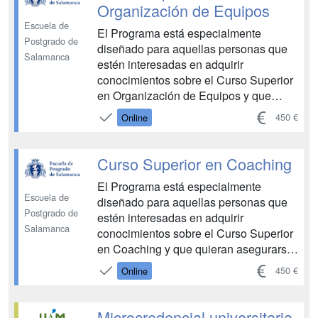
programación neurolingüís...
Organización de Equipos
Escuela de
El Programa está especialmente
Postgrado de
diseñado para aquellas personas que
Salamanca
estén interesadas en adquirir
conocimientos sobre el Curso Superior
en Organización de Equipos y que
quieran asegurarse un recorrido
450 €
Online
ascendente en esta área, con una
especial elevación y consolidación de
competencias. Permite conocer sobre
Curso Superior en Coaching
el liderazgo en la gestión de equipos, ...
El Programa está especialmente
Escuela de
diseñado para aquellas personas que
Postgrado de
estén interesadas en adquirir
Salamanca
conocimientos sobre el Curso Superior
en Coaching y que quieran asegurarse
un recorrido ascendente en esta área,
450 €
Online
con una especial elevación y
consolidación de competencias.
Permite conocer sobre las bases del
Microcredencial universitaria