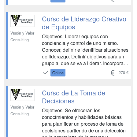
y aprender a gestionarlo. - Aprender a
fijar objetivos y establecer prioridades. -
Conocer la delegación como estrategia.
Curso de Liderazgo Creativo
- Conocer los diferentes factores q...
de Equipos
Visión y Valor
Objetivos: Liderar equipos con
Consulting
conciencia y control de uno mismo.
Conocer, definir e identificar situaciones
de liderazgo. Definir objetivos para un
grupo al que se va a liderar. Incorporar
herramientas de motivación en el
270 €
Online
liderazgo de equipos. Incorporar al
liderazgo de equipos técnicas de
negociación en la resolución de
Curso de La Toma de
conflictos....
Decisiones
Visión y Valor
Objetivos: Se ofrecerán los
Consulting
conocimientos y habilidades básicas
para planificar un proceso de toma de
decisiones partiendo de una detección