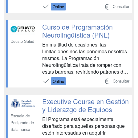
profesionales con la metodología del
Consultar
Online
coaching, tanto desde un punto de vista
personal como de equipo y de
organización, así como herramientas
Curso de Programación
que potencien su inteligencia
Neurolingüística (PNL)
emocional....
Deusto Salud
En multitud de ocasiones, las
limitaciones nos las ponemos nosotros
mismos. La Programación
Neurolingüística trata de romper con
estas barreras, revirtiendo patrones de
pensamiento que merman nuestro
Consultar
Online
potencial. Abarca un enfoque
integrador que provoca cambios
correctivos, generativos y evolutivos en
Executive Course en Gestión
nuestra mente y nos dirige hacia un
y Liderazgo de Equipos
estado mental...
Escuela de
El Programa está especialmente
Postgrado de
diseñado para aquellas personas que
Salamanca
estén interesadas en adquirir