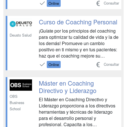
reconocer la inteligencia emocional,
Consultar
Online
teniendo herramientas para sí misma y
para con los demás, ser personas
expertas en inteligencia emocional,
Curso de Coaching Personal
para contribuir a un mundo más feliz.
¡Guíate por los principios del coaching
Adqui...
Deusto Salud
para optimizar tu calidad de vida y la de
los demás! Promueve un cambio
positivo en ti mismo y en tus pacientes:
haz que el coaching mejore su
bienestar con una formación a la altura.
Consultar
Online
El Curso de Coaching Personal de
Deusto Salud es el punto de partida
para transformar tus objetivos en logros.
Máster en Coaching
Deja atrás l...
Directivo y Liderazgo
OBS
El Máster en Coaching Directivo y
Business
Liderazgo proporciona a los directivos
School
herramientas y técnicas de liderazgo
para el desarrollo personal y
profesional. Capacita a los