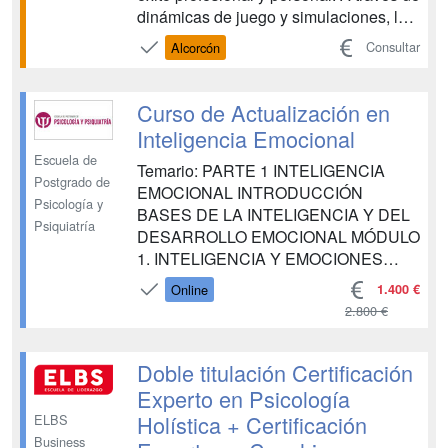
dinámicas de juego y simulaciones, los
participantes aprenderán a mejorar su
Consultar
Alcorcón
comunicación, trabajo en equipo,
liderazgo, resolución de problemas y
creatividad, aplicándolas en un entorno
Curso de Actualización en
...
Inteligencia Emocional
Escuela de
Temario: PARTE 1 INTELIGENCIA
Postgrado de
EMOCIONAL INTRODUCCIÓN
Psicología y
BASES DE LA INTELIGENCIA Y DEL
Psiquiatría
DESARROLLO EMOCIONAL MÓDULO
1. INTELIGENCIA Y EMOCIONES
MÓDULO 2. TEORÍAS SOBRE LAS
1.400 €
Online
EMOCIONES MÓDULO 3.
2.800 €
INTRODUCCIÓN A LA INTELIGENCIA
EMOCIONAL (IE) MÓDULO 4.
DESARROLLO EMOCIONAL MÓDULO
Doble titulación Certificación
5. EDUCACIÓN EMOCIONAL
Experto en Psicología
MÓDULO 6. EQUILIBRIO, BIENESTAR
Holística + Certificación
ELBS
EMOCIONAL E IE COMPET...
Business