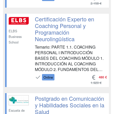
DECISIONES Y RESOLUCIÓN DE
2.158 €
CONFLICTOS EN LA EMPRESA
MÓDULO 5. FINANCIACIÓN EN LA
EMPRESA MÓDULO 6. GESTIÓN Y
Certificación Experto en
ANÁLISIS DE RIESGOS
Coaching Personal y
FINANCIEROS MÓDULO 7. GESTIÓN
Programación
ELBS
Y ANÁLISIS DE INVERSIONES PAR...
Business
Neurolingüística
School
Temario: PARTE 1.1. COACHING
PERSONAL I INTRODUCCIÓN
BASES DEL COACHING MÓDULO 1.
INTRODUCCIÓN AL COACHING
MÓDULO 2. FUNDAMENTOS DEL
COACHING MÓDULO 3. FIGURA DEL
480 €
Online
COACH MÓDULO 4. FIGURA DEL
1.920 €
COACHEE MÓDULO 5. PROCESO Y
SESIONES DE COACHING MÓDULO
6. HERRAMIENTAS Y TÉCNICAS DE
Postgrado en Comunicación
COACHING MÓDULO 7.
y Habilidades Sociales en la
INTRODUCCIÓN AL COACHING
Salud
Escuela de