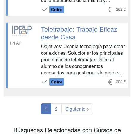
de la naturaleza de la misma y
utilizando técnicas variadas de trabajo
262 €
Online
en grupo. - Conocer la naturaleza de la
toma de decisiones, sus principales
características y tipologías. - Conocer
Teletrabajo: Trabajo Eficaz
las 6 fases de la toma de decisio...
desde Casa
IPFAP
Objetivos: Usar la tecnología para crear
conexiones. Solucionar los principales
problemas de teletrabajar. Dotar al
alumno de los conocimientos
necesarios para gestionar sin problema
los documentos propios de su puesto
200 €
Online
de trabajo y la gestión eficaz del tiempo
de trabajo. Definir las técnicas de
organización del tiempo para
convertirse en un trabajador efi...
1
2
Siguiente >
Búsquedas Relacionadas con Cursos de