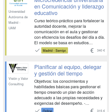
coaching, la introducción al coaching,
en Comunicación y liderazgo
l...
educativo
Universidad
Autónoma de
Curso teórico-práctico para fortalecer la
Madrid -
autoridad docente, mejorar la
UAM
comunicación en el aula y gestionar
con eficiencia los desafíos del día a día.
El modelo se basa en estudios
académicos e investigaciones
340 €
Madrid - Semipr.
científicas, y está diseñado para ofrecer
resultados medible...
Planificar al equipo, delegar
y gestión del tiempo
Visión y Valor
Objetivos: los conocimientos y
Consulting
habilidades básicas para gestionar el
tiempo creando un plan de acción
adecuado a las propias necesidades y
exigencias del desempeño. -
Comprender el tiempo como un recurso
315 €
Online