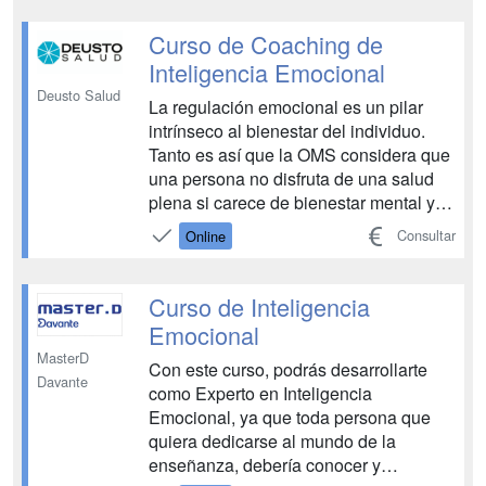
ponentes referentes en educación.
Sumarás puntos en el apartado de
Curso de Coaching de
formación permanente de las opo...
Inteligencia Emocional
Deusto Salud
La regulación emocional es un pilar
intrínseco al bienestar del individuo.
Tanto es así que la OMS considera que
una persona no disfruta de una salud
plena si carece de bienestar mental y
social. El coaching surge como
Consultar
Online
herramienta eficaz para la regulación
emocional. ¿Quieres formarte para
fomentar el desarrollo emocional en tu
Curso de Inteligencia
entorno? Aprende...
Emocional
MasterD
Con este curso, podrás desarrollarte
Davante
como Experto en Inteligencia
Emocional, ya que toda persona que
quiera dedicarse al mundo de la
enseñanza, debería conocer y