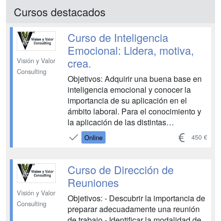
Cursos destacados
Curso de Inteligencia
Emocional: Lidera, motiva,
crea.
Visión y Valor
Consulting
Objetivos: Adquirir una buena base en
inteligencia emocional y conocer la
importancia de su aplicación en el
ámbito laboral. Para el conocimiento y
la aplicación de las distintas
competencias de la Inteligencia
450 €
Online
Emocional, (competencias personales y
sociales), tanto en el ámbito
profesional-laboral como personal-
Curso de Dirección de
afectivo. Conocer la diferencia entre el
Reuniones
Coe...
Visión y Valor
Objetivos: - Descubrir la importancia de
Consulting
preparar adecuadamente una reunión
de trabajo - Identificar la modalidad de