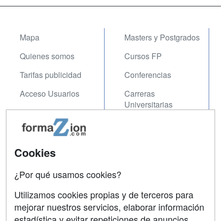
Mapa
Masters y Postgrados
Quienes somos
Cursos FP
Tarifas publicidad
Conferencias
Acceso Usuarios
Carreras
Universitarias
Acceso Centros
Oposiciones
SÍGUENOS EN:
Cookies
Contactar
Confidencialidad
¿Por qué usamos cookies?
Aviso legal
Utilizamos cookies propias y de terceros para
mejorar nuestros servicios, elaborar información
Copyleft
estadística y evitar repeticiones de anuncios