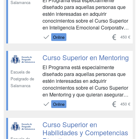
El Programa está especialmente
Salamanca
diseñado para aquellas personas que
estén interesadas en adquirir
conocimientos sobre el Curso Superior
en Inteligencia Emocional Corporativa y
que quieran asegurarse un recorrido
450 €
Online
ascendente en esta área, con una
especial elevación y consolidación de
competencias. Permite conocer sobre
Curso Superior en Mentoring
las bases de la inteligencia...
El Programa está especialmente
Escuela de
diseñado para aquellas personas que
Postgrado de
estén interesadas en adquirir
Salamanca
conocimientos sobre el Curso Superior
en Mentoring y que quieran asegurarse
un recorrido ascendente en esta área,
450 €
Online
con una especial elevación y
consolidación de competencias.
Permite conocer sobre las bases del
Curso Superior en
coaching, el coaching personal, la intr...
Habilidades y Competencias
Escuela de