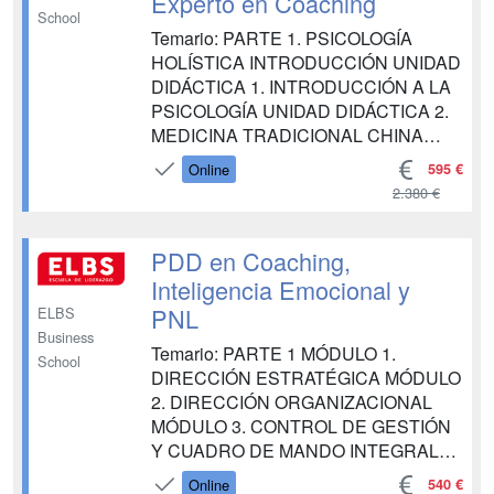
Experto en Coaching
School
Temario: PARTE 1. PSICOLOGÍA
HOLÍSTICA INTRODUCCIÓN UNIDAD
DIDÁCTICA 1. INTRODUCCIÓN A LA
PSICOLOGÍA UNIDAD DIDÁCTICA 2.
MEDICINA TRADICIONAL CHINA
UNIDAD DIDÁCTICA 3.
595 €
Online
MINDFULNESS UNIDAD DIDÁCTICA
2.380 €
4. ENEAGRAMA UNIDAD DIDÁCTICA
5. HOMEOPATÍA UNIDAD DIDÁCTICA
6. HIPNOSIS UNIDAD DIDÁCTICA 7.
PDD en Coaching,
COUNSELING UNIDAD DIDÁCTICA 8.
Inteligencia Emocional y
PSICOLOGÍA DE LA GESTALT UNI...
PNL
ELBS
Business
Temario: PARTE 1 MÓDULO 1.
School
DIRECCIÓN ESTRATÉGICA MÓDULO
2. DIRECCIÓN ORGANIZACIONAL
MÓDULO 3. CONTROL DE GESTIÓN
Y CUADRO DE MANDO INTEGRAL
MÓDULO 4. LA TOMA DE
540 €
Online