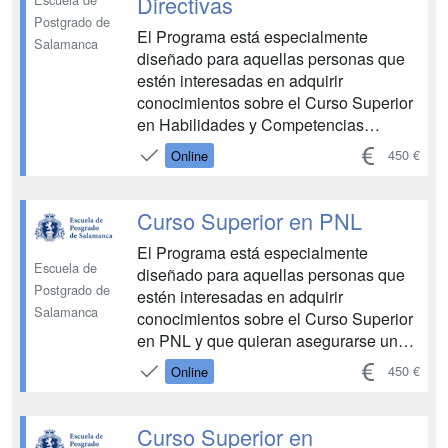
Directivas
Postgrado de
El Programa está especialmente
Salamanca
diseñado para aquellas personas que
estén interesadas en adquirir
conocimientos sobre el Curso Superior
en Habilidades y Competencias
Directivas y que quieran asegurarse un
450 €
Online
recorrido ascendente en esta área, con
una especial elevación y consolidación
de competencias. Permite conocer
Curso Superior en PNL
sobre la gestión de personal y ...
El Programa está especialmente
Escuela de
diseñado para aquellas personas que
Postgrado de
estén interesadas en adquirir
Salamanca
conocimientos sobre el Curso Superior
en PNL y que quieran asegurarse un
recorrido ascendente en esta área, con
450 €
Online
una especial elevación y consolidación
de competencias. Permite conocer
sobre los fundamentos científicos de la
Curso Superior en