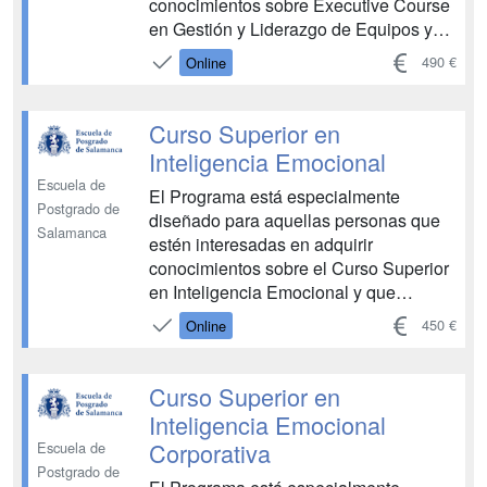
conocimientos sobre Executive Course
en Gestión y Liderazgo de Equipos y
que quieran asegurarse un recorrido
490 €
Online
ascendente en esta área, con una
especial elevación y consolidación de
competencias. Permite conocer sobre
Curso Superior en
los fundamentos teóricos y biológ...
Inteligencia Emocional
Escuela de
El Programa está especialmente
Postgrado de
diseñado para aquellas personas que
Salamanca
estén interesadas en adquirir
conocimientos sobre el Curso Superior
en Inteligencia Emocional y que
quieran asegurarse un recorrido
450 €
Online
ascendente en esta área, con una
especial elevación y consolidación de
competencias. Permite conocer sobre
Curso Superior en
las bases de la inteligencia y del
Inteligencia Emocional
desar...
Corporativa
Escuela de
Postgrado de