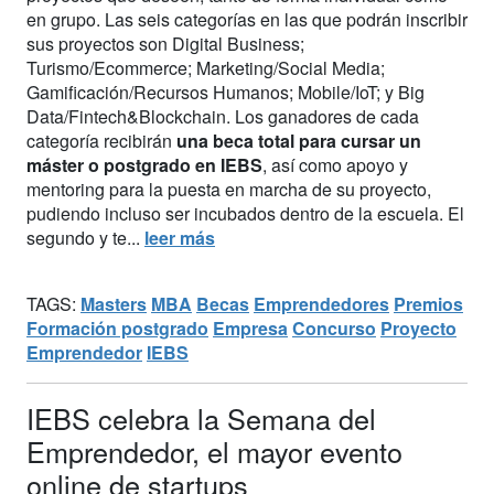
en grupo. Las seis categorías en las que podrán inscribir
sus proyectos son Digital Business;
Turismo/Ecommerce; Marketing/Social Media;
Gamificación/Recursos Humanos; Mobile/IoT; y Big
Data/Fintech&Blockchain. Los ganadores de cada
categoría recibirán
una beca total para cursar un
máster o postgrado en IEBS
, así como apoyo y
mentoring para la puesta en marcha de su proyecto,
pudiendo incluso ser incubados dentro de la escuela. El
segundo y te...
leer más
TAGS:
Masters
MBA
Becas
Emprendedores
Premios
Formación postgrado
Empresa
Concurso
Proyecto
Emprendedor
IEBS
IEBS celebra la Semana del
Emprendedor, el mayor evento
online de startups