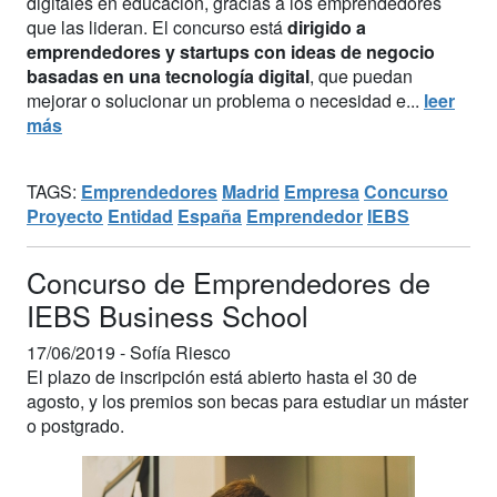
digitales en educación, gracias a los emprendedores
que las lideran. El concurso está
dirigido a
emprendedores y startups con ideas de negocio
basadas en una tecnología digital
, que puedan
mejorar o solucionar un problema o necesidad e...
leer
más
TAGS:
Emprendedores
Madrid
Empresa
Concurso
Proyecto
Entidad
España
Emprendedor
IEBS
Concurso de Emprendedores de
IEBS Business School
17/06/2019 -
Sofía Riesco
El plazo de inscripción está abierto hasta el 30 de
agosto, y los premios son becas para estudiar un máster
o postgrado.