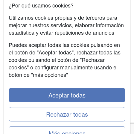
Copyleft
¿Por qué usamos cookies?
Utilizamos cookies propias y de terceros para
mejorar nuestros servicios, elaborar información
estadística y evitar repeticiones de anuncios
Grupo formazion:
Puedes aceptar todas las cookies pulsando en
el botón de "Aceptar todas", rechazar todas las
cookies pulsando el botón de "Rechazar
cookies" o configurar manualmente usando el
botón de "más opciones"
Aceptar todas
Copyright 2000-2026 Formazion Web, S.L. - Calle
Fermín Caballero, 62 - 28034 Madrid Tel: 91 533 70 78
Rechazar todas
Más opciones