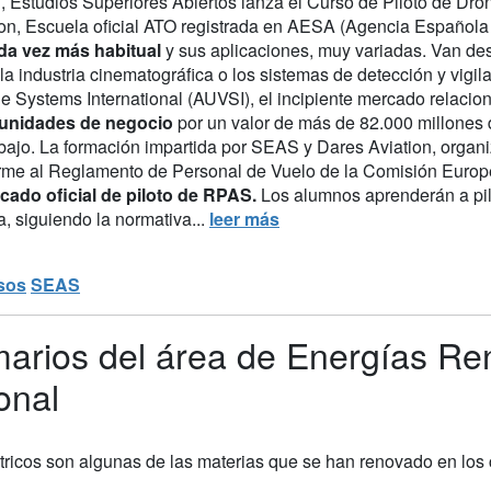
 Estudios Superiores Abiertos lanza el Curso de Piloto de Dro
ion, Escuela oficial ATO registrada en AESA (Agencia Español
da vez más habitual
y sus aplicaciones, muy variadas. Van desd
 la industria cinematográfica o los sistemas de detección y vig
le Systems International (AUVSI), el incipiente mercado relacio
unidades de negocio
por un valor de más de 82.000 millones
abajo. La formación impartida por SEAS y Dares Aviation, org
rme al Reglamento de Personal de Vuelo de la Comisión Europe
ficado oficial de piloto de RPAS.
Los alumnos aprenderán a pi
, siguiendo la normativa...
leer más
sos
SEAS
marios del área de Energías R
ional
éctricos son algunas de las materias que se han renovado en lo