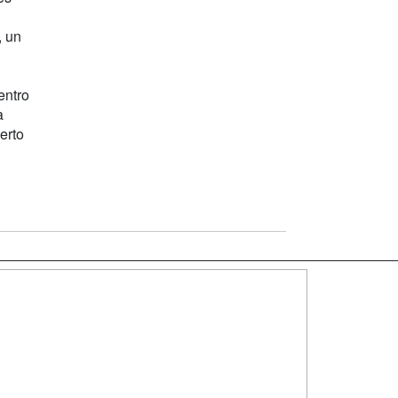
, un
entro
a
erto
SÍGUENOS EN:
dad