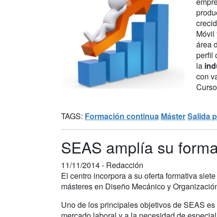
empre
produ
creci
Móvil
área 
perfi
la
ind
con va
Curso
TAGS:
Formación continua
Máster
Salida p
SEAS amplía su forma
11/11/2014 -
Redacción
El centro incorpora a su oferta formativa si
másteres en Diseño Mecánico y Organización
Uno de los principales objetivos de SEAS es
mercado laboral y a la necesidad de especial