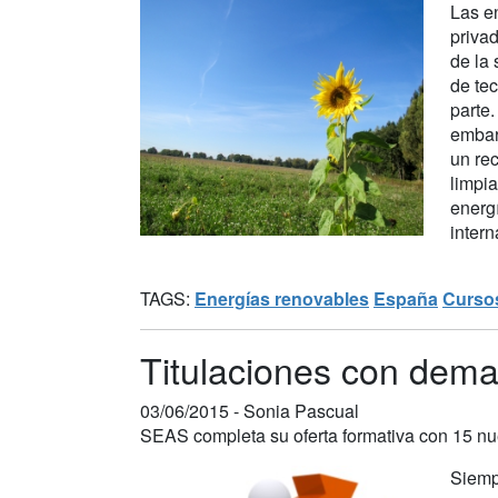
Las e
priva
de la
de te
parte
embar
un re
limpi
energ
intern
TAGS:
Energías renovables
España
Curso
Titulaciones con dema
03/06/2015 -
Sonia Pascual
SEAS completa su oferta formativa con 15 nu
Siemp