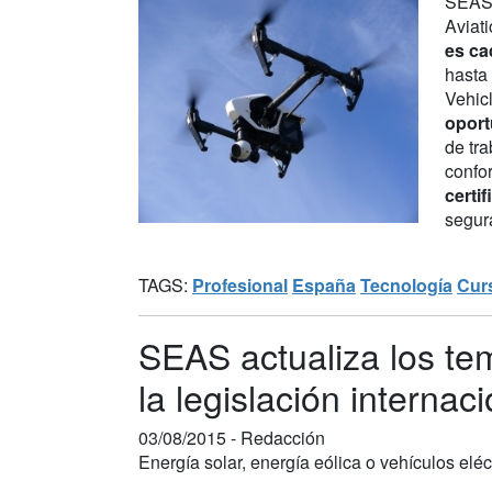
SEAS,
Aviat
es ca
hasta
Vehic
oport
de tr
confo
certi
segura
TAGS:
Profesional
España
Tecnología
Cur
SEAS actualiza los te
la legislación internac
03/08/2015 -
Redacción
Energía solar, energía eólica o vehículos el