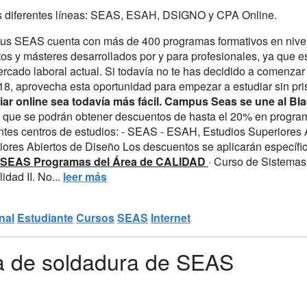
s diferentes líneas: SEAS, ESAH, DSIGNO y CPA Online.
s SEAS cuenta con más de 400 programas formativos en niveles
os y másteres desarrollados por y para profesionales, ya que e
rcado laboral actual. Si todavía no te has decidido a comenzar
18, aprovecha esta oportunidad para empezar a estudiar sin pr
iar online sea todavía más fácil.
Campus Seas se une al Blac
s que se podrán obtener descuentos de hasta el 20% en progra
entes centros de estudios: - SEAS - ESAH, Estudios Superiores 
iores Abiertos de Diseño Los descuentos se aplicarán específi
SEAS Programas del Área de CALIDAD
· Curso de Sistemas
idad II. No...
leer más
nal
Estudiante
Cursos
SEAS
Internet
ía de soldadura de SEAS