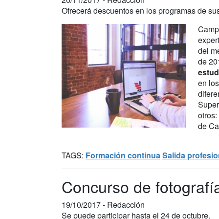
Ofrecerá descuentos en los programas de su
Campu
expert
del me
de 20
estud
en lo
difer
Super
otros:
de Cal
TAGS:
Formación continua
Salida profesio
Concurso de fotograf
19/10/2017 -
Redacción
Se puede participar hasta el 24 de octubre.