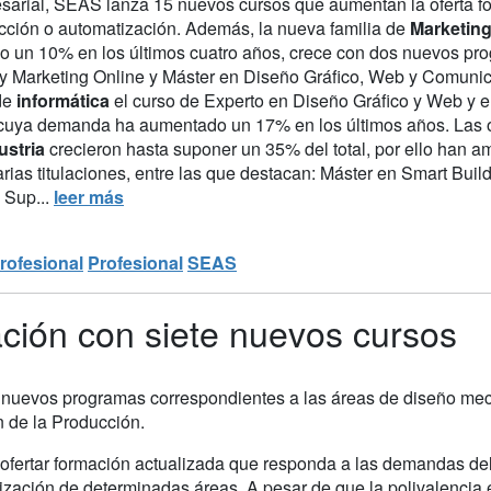
sarial, SEAS lanza 15 nuevos cursos que aumentan la oferta fo
cción o automatización. Además, la nueva familia de
Marketing
do un 10% en los últimos cuatro años, crece con dos nuevos pr
 y Marketing Online y Máster en Diseño Gráfico, Web y Comunica
de
informática
el curso de Experto en Diseño Gráfico y Web y e
l cuya demanda ha aumentado un 17% en los últimos años. Las o
ustria
crecieron hasta suponer un 35% del total, por ello ha
rias titulaciones, entre las que destacan: Máster en Smart Build
 Sup...
leer más
rofesional
Profesional
SEAS
ción con siete nuevos cursos
ete nuevos programas correspondientes a las áreas de diseño mec
 de la Producción.
 ofertar formación actualizada que responda a las demandas de
ización de determinadas áreas. A pesar de que la polivalencia 