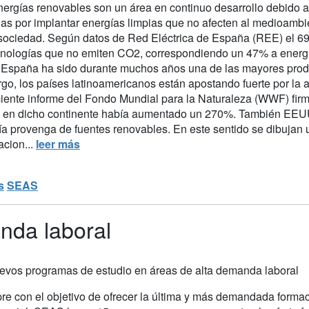
nergías renovables son un área en continuo desarrollo debido al
das por implantar energías limpias que no afecten al medioambi
 sociedad. Según datos de Red Eléctrica de España (REE) el 6
cnologías que no emiten CO2, correspondiendo un 47% a energí
. España ha sido durante muchos años una de las mayores prod
go, los países latinoamericanos están apostando fuerte por la a
ciente informe del Fondo Mundial para la Naturaleza (WWF) fir
a en dicho continente había aumentado un 270%. También EEUU 
ía provenga de fuentes renovables. En este sentido se dibujan u
acion...
leer más
s
SEAS
nda laboral
evos programas de estudio en áreas de alta demanda laboral
re con el objetivo de ofrecer la última y más demandada formaci