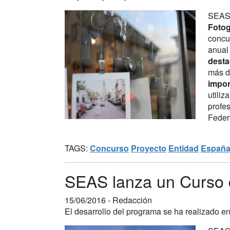
SEAS,
Fotog
concur
anual 
desta
más d
impor
utili
profe
Federa
TAGS:
Concurso
Proyecto
Entidad
Españ
SEAS lanza un Curso 
15/06/2016 -
Redacción
El desarrollo del programa se ha realizado en