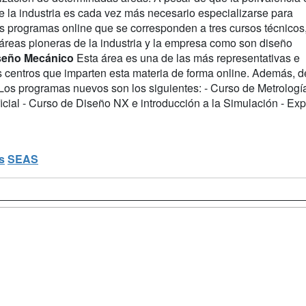
e la industria es cada vez más necesario especializarse para
vos programas online que se corresponden a tres cursos técnicos
 áreas pioneras de la industria y la empresa como son diseño
seño Mecánico
Esta área es una de las más representativas e
s centros que imparten esta materia de forma online. Además, d
. Los programas nuevos son los siguientes: - Curso de Metrologí
ificial - Curso de Diseño NX e introducción a la Simulación - Exp
s
SEAS
a
Masters y
Contactar
Postgrados
enes somos
Confidenciali
Cursos FP
fas publicidad
Aviso legal
Conferencias