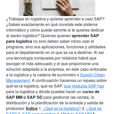
¿Trabajas en logística y quieres aprender a usar SAP?
¿Sabes exactamente en qué consiste este sistema
informático y cómo puede servirte si te quieres dedicar
al sector logístico? Quienes quieran
aprender SAP
para logística
no solo deben saber cómo usar el
programa, sino sus aplicaciones, funciones y utilidades
para el departamento en el que se va a destinar. Al ser
una tecnología compuesta por módulos habrá que
escoger el más adecuado y el que proporcione una
solución adaptada a la empresa, en este caso enfocada
a la logística y la cadena de suministro o
Supply Chain
Management
. A continuación hacemos un repaso sobre
qué es la logística, qué es SAP,
qué módulos SAP hay
para la logística y dónde puedes hacer un
curso de
SAP MM o SAP SD
para gestionar las ventas, la
distribución y la planificación de la entrada y salida de
productos:
Índice
1.
¿Qué es la logística?
2.
¿Qué es
SAP?
3.
SAP para logística
4.
Módulo SAP MM
5.