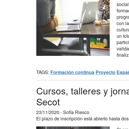
social
forma
progr
con la
cultu
un tot
parti
valid
finaliz
TAGS:
Formación continua
Proyecto
Espa
Cursos, talleres y jo
Secot
23/11/2020 -
Sofía Riesco
El plazo de inscripción está abierto hasta dos d