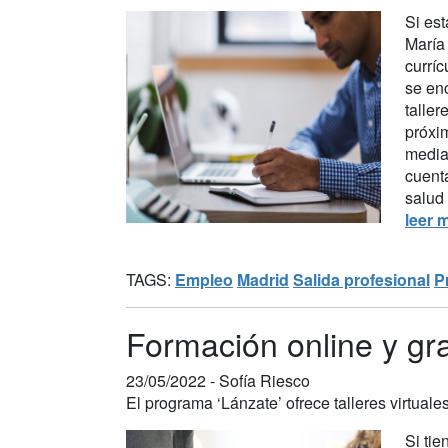
Si es
María
curríc
se en
taller
próxim
media
cuenta
salud
leer 
TAGS:
Empleo
Madrid
Salida profesional
P
Formación online y gr
23/05/2022 -
Sofía Riesco
El programa ‘Lánzate’ ofrece talleres virtual
Si ti