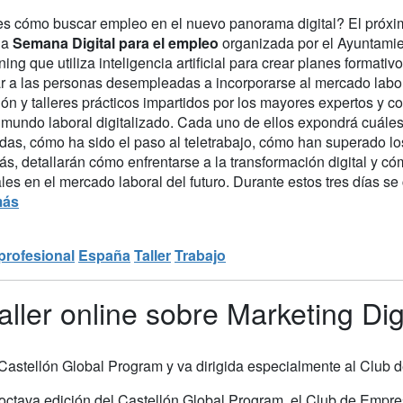
s cómo buscar empleo en el nuevo panorama digital? El próximo
la
Semana Digital para el empleo
organizada por el Ayuntamie
ning que utiliza inteligencia artificial para crear planes formati
r a las personas desempleadas a incorporarse al mercado labor
ón y talleres prácticos impartidos por los mayores expertos y c
 mundo laboral digitalizado. Cada uno de ellos expondrá cuáles
adas, cómo ha sido el paso al teletrabajo, cómo han superado los
s, detallarán cómo enfrentarse a la transformación digital y c
les en el mercado laboral del futuro. Durante estos tres días s
más
profesional
España
Taller
Trabajo
aller online sobre Marketing Di
l Castellón Global Program y va dirigida especialmente al Club
 octava edición del Castellón Global Program, el Club de Empr