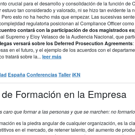
to crucial para el desarrollo y consolidación de la función d
r estuvo tan considerado y valorado, ni se hizo tan evidente la
a. Pero esto no ha hecho más que empezar. Las sucesivas sente
 complejidad regulatoria posicionan al Compliance Officer como
cuentro contará con la participación de dos magistrados ex
nal Supremo y Eloy Velasco de la Audiencia Nacional, que part
llegas versará sobre los Deferred Prosecution Agreements
:
sas en el futuro, y el ejemplo de los acuerdos con el departam
o tratará sobre la...
leer más
dad
España
Conferencias
Taller
iKN
n de Formación en la Empresa
s caro que formar a las personas y que se marchen: no formarl
mación es la piedra angular de cualquier organización, es la cl
itivos en el mercado, de retener talento, del aumento de produ