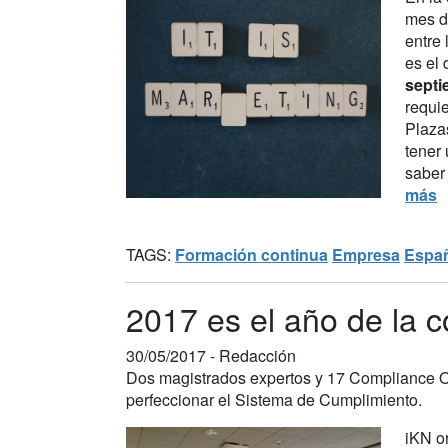
mes de
entre
es el 
septi
requie
Plazas
tener 
saber 
más
TAGS:
Formación continua
Empresa
Espa
2017 es el año de la 
30/05/2017 -
Redacción
Dos magistrados expertos y 17 Compliance Off
perfeccionar el Sistema de Cumplimiento.
iKN o