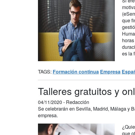
Si er
motiv
(eSem
que fi
gestió
Human
horas 
duraci
es la
TAGS:
Formación continua
Empresa
Espa
Talleres gratuitos y o
04/11/2020 -
Redacción
Se celebrarán en Sevilla, Madrid, Málaga y B
empresa.
¿Quier
que o