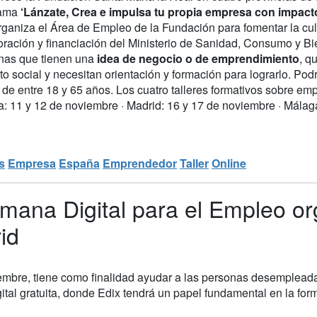
rama
‘Lánzate, Crea e impulsa tu propia empresa con impacto
rganiza el Área de Empleo de la Fundación para fomentar la cu
ración y financiación del Ministerio de Sanidad, Consumo y Bien
nas que tienen una
idea de negocio o de emprendimiento
, q
to social y necesitan orientación y formación para lograrlo. Po
 de entre 18 y 65 años. Los cuatro talleres formativos sobre emp
a: 11 y 12 de noviembre · Madrid: 16 y 17 de noviembre · Málaga
s
Empresa
España
Emprendedor
Taller
Online
emana Digital para el Empleo or
id
iembre, tiene como finalidad ayudar a las personas desempleadas
ital gratuita, donde Edix tendrá un papel fundamental en la form