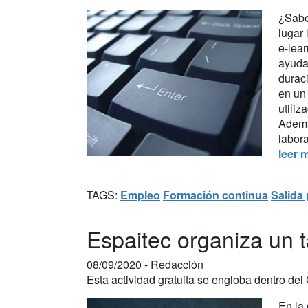
¿Sabe
lugar 
e-lear
ayuda
duraci
en un
utiliz
Ademá
labora
leer 
TAGS:
Empleo
Formación continua
Salida 
Espaitec organiza un t
08/09/2020 -
Redacción
Esta actividad gratuita se engloba dentro de
En la