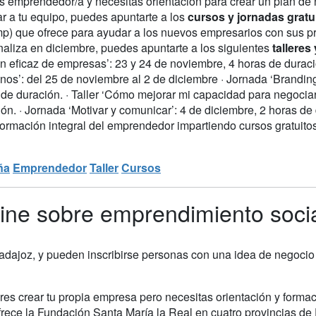
es emprendedor/a y necesitas orientación para crear un plan de 
ar a tu equipo, puedes apuntarte a los
cursos y jornadas gratu
p) que ofrece para ayudar a los nuevos empresarios con sus p
naliza en diciembre, puedes apuntarte a los siguientes
talleres 
n eficaz de empresas’: 23 y 24 de noviembre, 4 horas de duraci
os’: del 25 de noviembre al 2 de diciembre · Jornada ‘Branding 
de duración. · Taller ‘Cómo mejorar mi capacidad para negociar
ón. · Jornada ‘Motivar y comunicar’: 4 de diciembre, 2 horas de 
 formación integral del emprendedor impartiendo cursos gratuito
ña
Emprendedor
Taller
Cursos
nline sobre emprendimiento soci
adajoz, y pueden inscribirse personas con una idea de negocio 
es crear tu propia empresa pero necesitas orientación y formaci
frece la Fundación Santa María la Real en cuatro provincias d