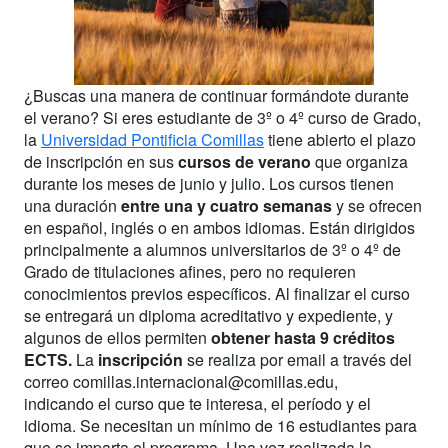
¿Buscas una manera de continuar formándote durante
el verano? Si eres estudiante de 3º o 4º curso de Grado,
la
Universidad Pontificia Comillas
tiene abierto el plazo
de inscripción en sus
cursos de verano
que organiza
durante los meses de junio y julio. Los cursos tienen
una duración
entre una y cuatro semanas
y se ofrecen
en español, inglés o en ambos idiomas. Están dirigidos
principalmente a alumnos universitarios de 3º o 4º de
Grado de titulaciones afines, pero no requieren
conocimientos previos específicos. Al finalizar el curso
se entregará un diploma acreditativo y expediente, y
algunos de ellos permiten
obtener hasta 9 créditos
ECTS.
La
inscripción
se realiza por email a través del
correo comillas.internacional@comillas.edu,
indicando el curso que te interesa, el período y el
idioma. Se necesitan un mínimo de 16 estudiantes para
que se imparta el programa. Una vez realizada la