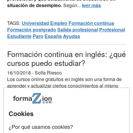
situación de desempleo.
Según...
leer más
TAGS:
Universidad
Empleo
Formación continua
Formación postgrado
Salida profesional
Profesional
Estudiante
Paro
España
Ayudas
Formación continua en inglés: ¿qué
cursos puedo estudiar?
16/10/2018 -
Sofía Riesco
Los cursos online gratuitos en inglés son una forma de
aprender y actualizar ciertos conocimientos al mismo
tiempo que se mejora el nivel de inglés, gracias a los
vídeos y textos en este idioma.
Cookies
¿Por qué usamos cookies?