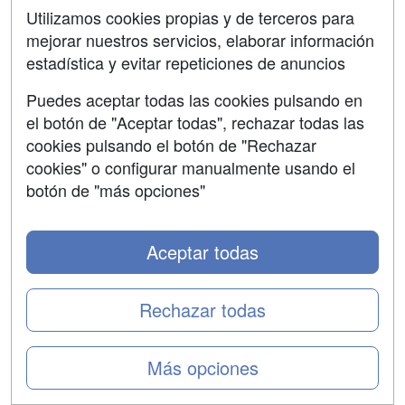
Utilizamos cookies propias y de terceros para
mejorar nuestros servicios, elaborar información
estadística y evitar repeticiones de anuncios
Puedes aceptar todas las cookies pulsando en
el botón de "Aceptar todas", rechazar todas las
cookies pulsando el botón de "Rechazar
El reciclaje profesional y mantener los conocimientos
cookies" o configurar manualmente usando el
actualizados son dos aspectos clave que se deben
botón de "más opciones"
tener en cuenta si se quiere permanecer activo en el
mercado laboral. Cualquier persona que esté buscando
trabajo o que quiera cambiar el que ya tiene, tiene que
Aceptar todas
saber que las competencias que se les piden a los
empleados están constantemente cambiando y
evolucionando, especialmente debido al auge e
Rechazar todas
inclusión de las nuevas tecnologías. En este mercado
laboral cambiante se pide, en muchos casos,
que los
candidatos sepan hablar y escribir en inglés
, y se
Más opciones
valora muy positivamente el dominio de otros idiomas,
así como los
conocimientos de herramientas