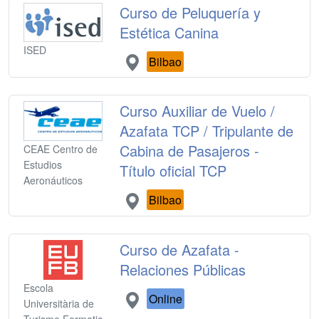
Curso de Peluquería y
Estética Canina
ISED
Bilbao
Curso Auxiliar de Vuelo /
Azafata TCP / Tripulante de
Cabina de Pasajeros -
CEAE Centro de
Estudios
Título oficial TCP
Aeronáuticos
Bilbao
Curso de Azafata -
Relaciones Públicas
Escola
Online
Universitària de
Turisme Formatic