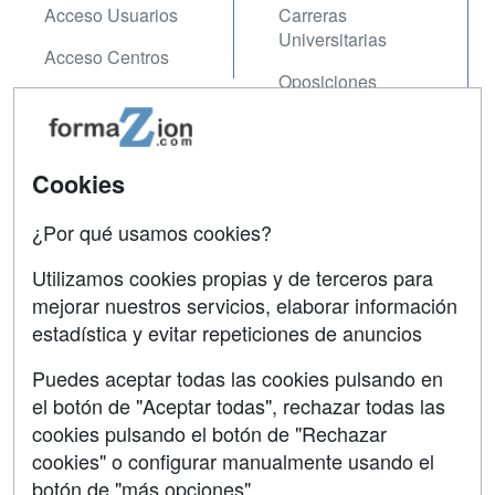
Acceso Usuarios
Carreras
Universitarias
Acceso Centros
Oposiciones
SÍGUENOS EN:
Contactar
Cookies
Confidencialidad
¿Por qué usamos cookies?
Aviso legal
Copyleft
Utilizamos cookies propias y de terceros para
mejorar nuestros servicios, elaborar información
estadística y evitar repeticiones de anuncios
Puedes aceptar todas las cookies pulsando en
Grupo formazion:
el botón de "Aceptar todas", rechazar todas las
cookies pulsando el botón de "Rechazar
cookies" o configurar manualmente usando el
botón de "más opciones"