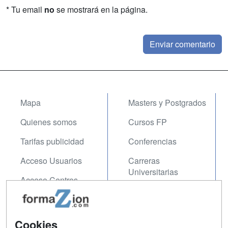
* Tu email
no
se mostrará en la página.
Mapa
Masters y Postgrados
Quienes somos
Cursos FP
Tarifas publicidad
Conferencias
Acceso Usuarios
Carreras
Universitarias
Acceso Centros
Oposiciones
SÍGUENOS EN:
Contactar
Cookies