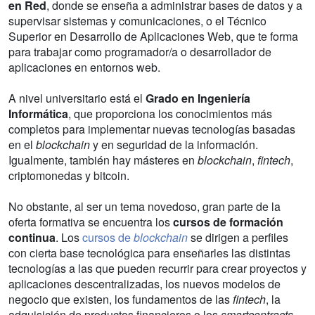
en Red
, donde se enseña a administrar bases de datos y a
supervisar sistemas y comunicaciones, o el Técnico
Superior en Desarrollo de Aplicaciones Web, que te forma
para trabajar como programador/a o desarrollador de
aplicaciones en entornos web.
A nivel universitario está el
Grado en Ingeniería
Informática
, que proporciona los conocimientos más
completos para implementar nuevas tecnologías basadas
en el
blockchain
y en seguridad de la información.
Igualmente, también hay másteres en
blockchain
,
fintech
,
criptomonedas y bitcoin.
No obstante, al ser un tema novedoso, gran parte de la
oferta formativa se encuentra los
cursos de formación
continua
. Los
cursos de
blockchain
se dirigen a perfiles
con cierta base tecnológica para enseñarles las distintas
tecnologías a las que pueden recurrir para crear proyectos y
aplicaciones descentralizadas, los nuevos modelos de
negocio que existen, los fundamentos de las
fintech
, la
adquisición de productos financieros o los
smartcontracts
.