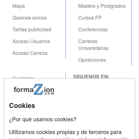
Mapa
Masters y Postgrados
Quienes somos
Cursos FP
Tarifas publicidad
Conferencias
Acceso Usuarios
Carreras
Universitarias
Acceso Centros
Oposiciones
SÍGUENOS EN:
Contactar
Confidencialidad
Aviso legal
Cookies
Copyleft
¿Por qué usamos cookies?
Utilizamos cookies propias y de terceros para