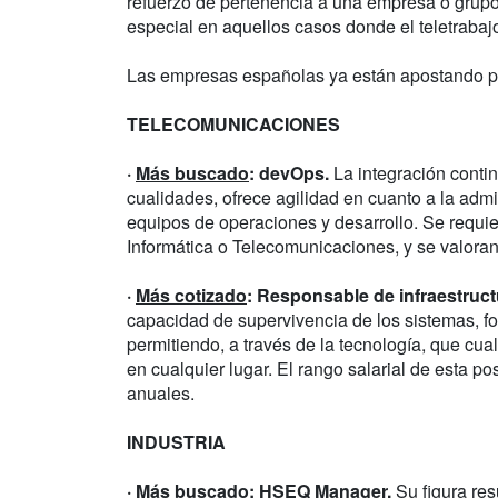
refuerzo de pertenencia a una empresa o grupo
especial en aquellos casos donde el teletrabaj
Las empresas españolas ya están apostando por
TELECOMUNICACIONES
·
Más buscado
: devOps.
La integración conti
cualidades, ofrece agilidad en cuanto a la admi
equipos de operaciones y desarrollo. Se requie
Informática o Telecomunicaciones, y se valoran
·
Más cotizado
: Responsable de infraestruct
capacidad de supervivencia de los sistemas, f
permitiendo, a través de la tecnología, que cu
en cualquier lugar. El rango salarial de esta po
anuales.
INDUSTRIA
·
Más buscado
: HSEQ Manager.
Su figura res