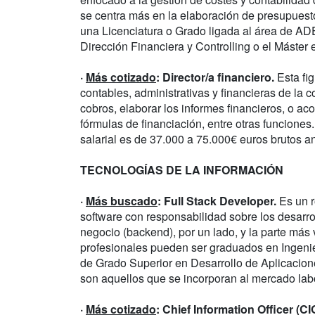
se centra más en la elaboración de presupuest
una Licenciatura o Grado ligada al área de AD
Dirección Financiera y Controlling o el Máster 
·
Más cotizado
: Director/a financiero.
Esta fig
contables, administrativas y financieras de la
cobros, elaborar los informes financieros, o ac
fórmulas de financiación, entre otras funcione
salarial es de 37.000 a 75.000€ euros brutos a
TECNOLOGÍAS DE LA INFORMACIÓN
·
Más buscado
: Full Stack Developer.
Es un r
software con responsabilidad sobre los desarrol
negocio (backend), por un lado, y la parte más v
profesionales pueden ser graduados en Ingenie
de Grado Superior en Desarrollo de Aplicacione
son aquellos que se incorporan al mercado lab
·
Más cotizado
: Chief Information Officer (CI