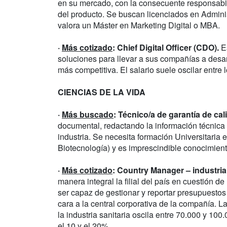
en su mercado, con la consecuente responsabili
del producto. Se buscan licenciados en Admini
valora un Máster en Marketing Digital o MBA.
·
Más cotizado
: Chief Digital Officer (CDO).
Es
soluciones para llevar a sus compañías a desar
más competitiva. El salario suele oscilar entre
CIENCIAS DE LA VIDA
·
Más buscado
: Técnico/a de garantía de cal
documental, redactando la información técnica
industria. Se necesita formación Universitaria 
Biotecnología) y es imprescindible conocimien
·
Más cotizado
: Country Manager – industria 
manera integral la filial del país en cuestión d
ser capaz de gestionar y reportar presupuestos 
cara a la central corporativa de la compañía. L
la industria sanitaria oscila entre 70.000 y 10
el 10 y el 20% .