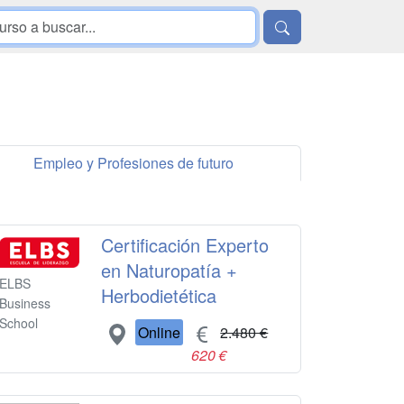
Empleo y Profesiones de futuro
Certificación Experto
en Naturopatía +
ELBS
Herbodietética
Business
School
Online
2.480 €
620 €