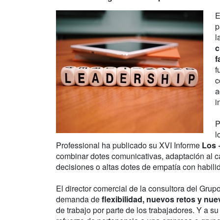
E
p
l
c
f
f
c
a
i
P
l
Professional ha publicado su XVI Informe
Los 
combinar dotes comunicativas, adaptación al c
decisiones o altas dotes de empatía con habili
El director comercial de la consultora del Gru
demanda de
flexibilidad, nuevos retos y nue
de trabajo por parte de los trabajadores. Y a s