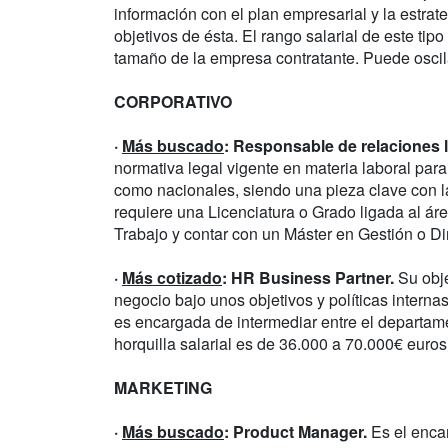
información con el plan empresarial y la estrat
objetivos de ésta. El rango salarial de este ti
tamaño de la empresa contratante. Puede oscila
CORPORATIVO
·
Más buscado
: Responsable de relaciones 
normativa legal vigente en materia laboral par
como nacionales, siendo una pieza clave con 
requiere una Licenciatura o Grado ligada al á
Trabajo y contar con un Máster en Gestión o 
·
Más cotizado
: HR Business Partner.
Su obje
negocio bajo unos objetivos y políticas interna
es encargada de intermediar entre el departam
horquilla salarial es de 36.000 a 70.000€ eur
MARKETING
·
Más buscado
: Product Manager.
Es el encar