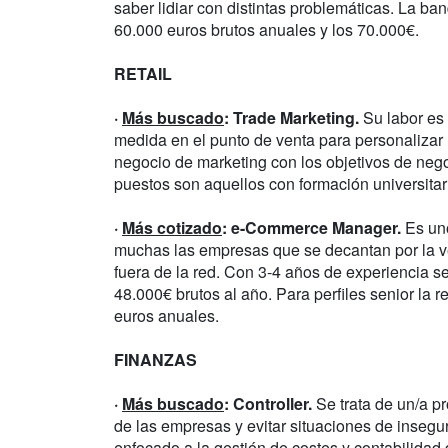
saber lidiar con distintas problemáticas. La band
60.000 euros brutos anuales y los 70.000€.
RETAIL
·
Más buscado
: Trade Marketing.
Su labor es 
medida en el punto de venta para personalizar l
negocio de marketing con los objetivos de ne
puestos son aquellos con formación universitar
·
Más cotizado
: e-Commerce Manager.
Es uno
muchas las empresas que se decantan por la ve
fuera de la red. Con 3-4 años de experiencia s
48.000€ brutos al año. Para perfiles senior la 
euros anuales.
FINANZAS
·
Más buscado
: Controller.
Se trata de un/a p
de las empresas y evitar situaciones de insegur
enfocado a la gestión de costes y contabilidad 