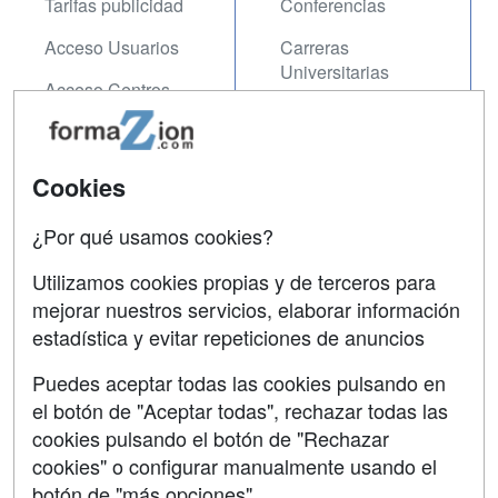
Tarifas publicidad
Conferencias
Acceso Usuarios
Carreras
Universitarias
Acceso Centros
Oposiciones
SÍGUENOS EN:
Contactar
Cookies
Confidencialidad
¿Por qué usamos cookies?
Aviso legal
Utilizamos cookies propias y de terceros para
mejorar nuestros servicios, elaborar información
Copyleft
estadística y evitar repeticiones de anuncios
Puedes aceptar todas las cookies pulsando en
el botón de "Aceptar todas", rechazar todas las
Grupo formazion:
cookies pulsando el botón de "Rechazar
cookies" o configurar manualmente usando el
botón de "más opciones"