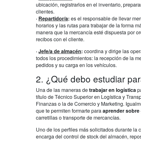
ubicación, registrarlos en el inventario, prepar
clientes.
·
Repartidor/a
:
es el responsable de llevar merc
horarios y las rutas para trabajar de la forma m
manera que la mercancía esté dispuesta por ord
recibos con el cliente.
·
Jefe/a de almacén
:
coordina y dirige las ope
todos los procedimientos: la recepción de la m
pedidos y su carga en los vehículos.
2. ¿Qué debo estudiar par
Una de las maneras de
trabajar en logística
p
título de Técnico Superior en Logística y Tran
Finanzas o la de Comercio y Marketing. Igualme
que te permiten formarte para
aprender sobre
carretillas o transporte de mercancías.
Uno de los perfiles más solicitados durante l
encarga del control de stock del almacén, repos