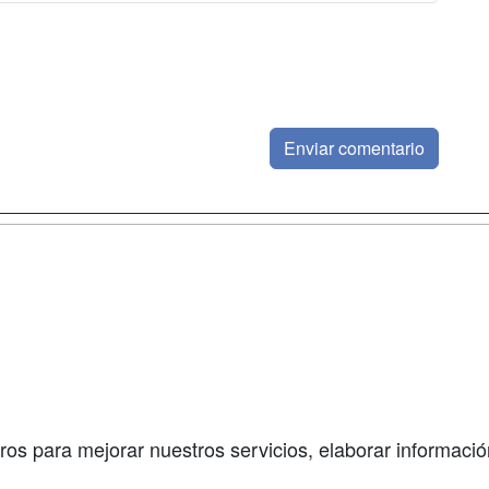
a
Masters y
Contactar
Postgrados
enes somos
Confidenciali
Cursos FP
fas publicidad
Aviso legal
Conferencias
so Usuarios
Copyleft
Carreras
so Centros
Universitarias
ros para mejorar nuestros servicios, elaborar información
Oposiciones