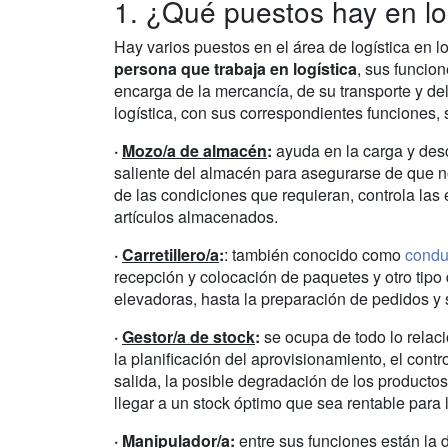
1. ¿Qué puestos hay en lo
Hay varios puestos en el área de logística en l
persona que trabaja en logística
, sus funcio
encarga de la mercancía, de su transporte y de
logística, con sus correspondientes funciones, 
·
Mozo/a de almacén
:
ayuda en la carga y desc
saliente del almacén para asegurarse de que 
de las condiciones que requieran, controla las 
artículos almacenados.
·
Carretillero/a
:
: también conocido como
conduc
recepción y colocación de paquetes y otro tip
elevadoras, hasta la preparación de pedidos 
·
Gestor/a de stock
:
se ocupa de todo lo rela
la planificación del aprovisionamiento, el contro
salida, la posible degradación de los productos
llegar a un stock óptimo que sea rentable para
·
Manipulador/a
:
entre sus funciones están la d