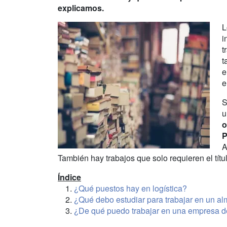
explicamos.
L
i
t
t
e
e
S
u
o
P
A
También hay trabajos que solo requieren el títu
Índice
¿Qué puestos hay en logística?
¿Qué debo estudiar para trabajar en un a
¿De qué puedo trabajar en una empresa de