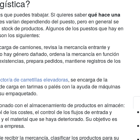
gística?
os que puedes trabajar. Si quieres saber
qué hace una
nes varían dependiendo del puesto, pero en general se
l stock de productos. Algunos de los puestos que hay en
son los siguientes:
arga de camiones, revisa la mercancía entrante y
no hay género dañado, ordena la mercancía en función
existencias, prepara pedidos, mantiene registros de los
tor/a de carretillas elevadoras
, se encarga de la
o de carga en tarimas o palés con la ayuda de máquinas
y su empaquetado.
cionado con el almacenamiento de productos en almacén:
l de los costes, el control de los flujos de entrada y
 y el material que se haya deteriorado. Su objetivo es
 la empresa.
e recibir la mercancía, clasificar los productos para su