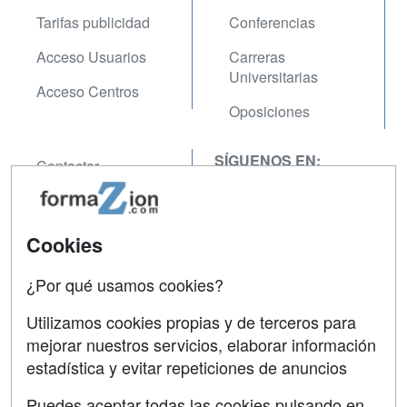
Tarifas publicidad
Conferencias
Acceso Usuarios
Carreras
Universitarias
Acceso Centros
Oposiciones
SÍGUENOS EN:
Contactar
Confidencialidad
Aviso legal
Cookies
Copyleft
¿Por qué usamos cookies?
Utilizamos cookies propias y de terceros para
mejorar nuestros servicios, elaborar información
estadística y evitar repeticiones de anuncios
Grupo formazion:
Puedes aceptar todas las cookies pulsando en