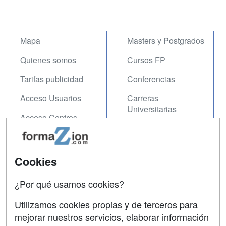
Mapa
Masters y Postgrados
Quienes somos
Cursos FP
Tarifas publicidad
Conferencias
Acceso Usuarios
Carreras
Universitarias
Acceso Centros
Oposiciones
SÍGUENOS EN:
Contactar
Cookies
Confidencialidad
¿Por qué usamos cookies?
Aviso legal
Utilizamos cookies propias y de terceros para
mejorar nuestros servicios, elaborar información
Copyleft