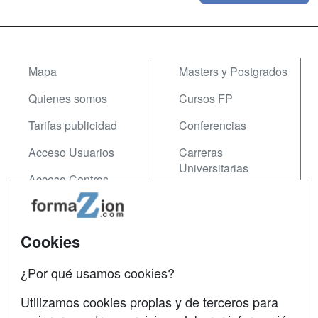
Mapa
Masters y Postgrados
Quienes somos
Cursos FP
Tarifas publicidad
Conferencias
Acceso Usuarios
Carreras
Universitarias
Acceso Centros
Oposiciones
SÍGUENOS EN:
Contactar
Cookies
Confidencialidad
¿Por qué usamos cookies?
Aviso legal
Utilizamos cookies propias y de terceros para