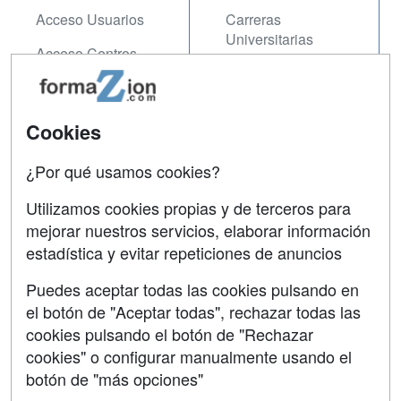
Acceso Usuarios
Carreras
Universitarias
Acceso Centros
Oposiciones
SÍGUENOS EN:
Contactar
Cookies
Confidencialidad
¿Por qué usamos cookies?
Aviso legal
Utilizamos cookies propias y de terceros para
mejorar nuestros servicios, elaborar información
Copyleft
estadística y evitar repeticiones de anuncios
Puedes aceptar todas las cookies pulsando en
el botón de "Aceptar todas", rechazar todas las
Grupo formazion:
cookies pulsando el botón de "Rechazar
cookies" o configurar manualmente usando el
botón de "más opciones"