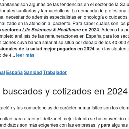
 sanitarias son algunas de las tendencias en el sector de la Sal
sionales sanitarios y farmacéuticos. La demanda de profesional
a, necesitando además especialistas en oncología o cuidados 
nalizado en la atención al paciente. Para saber cuáles son los
p
s sectores
Life Sciences & Healthcare
en 2024
, Adecco ha pu
mpleto análisis de las remuneraciones en España para los secto
siciones cuya banda salarial se sitúa por debajo de los 40.000 
sionales de la salud mejor pagados en 2024
son los siguient
 de 4...
leer más
nal
España
Sanidad
Trabajador
 buscados y cotizados en 2024
alización y las competencias de carácter humanístico son los el
icultad para atraer y fidelizar el mejor talento se ha convertido
andidatos son más exigentes con las empresas, y para algunas p