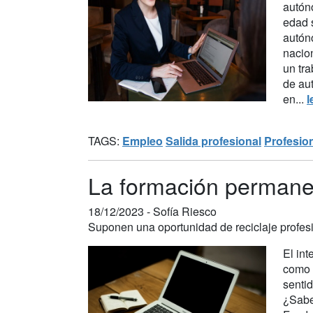
autón
edad 
autón
nacion
un tra
de au
en...
l
TAGS:
Empleo
Salida profesional
Profesio
La formación permanen
18/12/2023 -
Sofía Riesco
Suponen una oportunidad de reciclaje profesio
El in
como 
sentid
¿Sabe