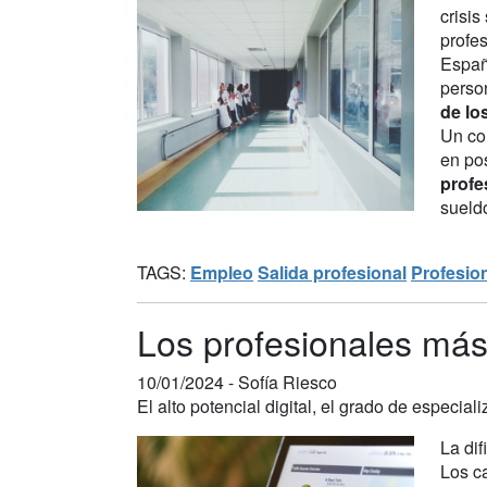
crisis
profe
Españ
perso
de lo
Un co
en po
profe
sueldo
TAGS:
Empleo
Salida profesional
Profesio
Los profesionales más
10/01/2024 -
Sofía Riesco
El alto potencial digital, el grado de especi
La dif
Los c