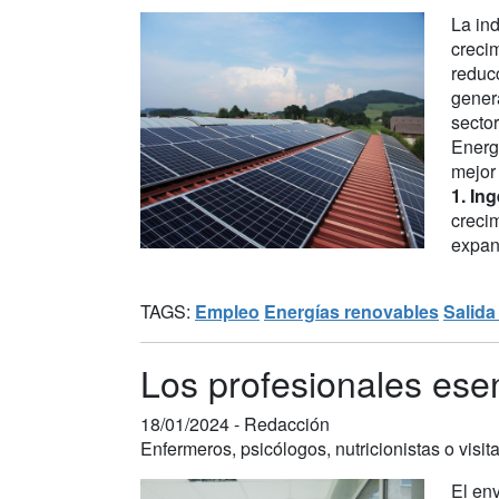
La ind
crecim
reducc
gener
sector
Energ
mejor
1. In
crecim
expans
TAGS:
Empleo
Energías renovables
Salida
Los profesionales ese
18/01/2024 -
Redacción
Enfermeros, psicólogos, nutricionistas o visi
El env