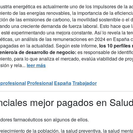
ustria energética es actualmente uno de los impulsores de la ac
iento de las energías renovables, la importancia de la eficiencia 
ión de las emisiones de carbono, la movilidad sostenible o el 
ando una creciente demanda de fuerza laboral. Esto hace que la 
 esté experimentando una mejora constante. Así lo revela la te
éticas, un análisis de las remuneraciones en 2024 en España
 pagadas en la actualidad. Según este informe,
los 10 perfiles
geniero/a de desarrollo de negocio:
es responsable de identifi
iento, para lo que analiza el mercado, evalúa viabilidad de proy
ión y rela...
leer más
 profesional
Profesional
España
Trabajador
nciales mejor pagados en Salu
tadores farmacéuticos son algunos de ellos.
ejecimiento de la población, la salud preventiva, la salud menta