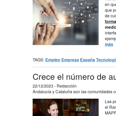
en qué
que p
de cu
form
medi
interf
ejemp
más
TAGS:
Empleo
Empresa
España
Tecnologí
Crece el número de a
22/12/2023 -
Redacción
Andalucía y Cataluña son las comunidades 
Las p
el Ra
MAPFR