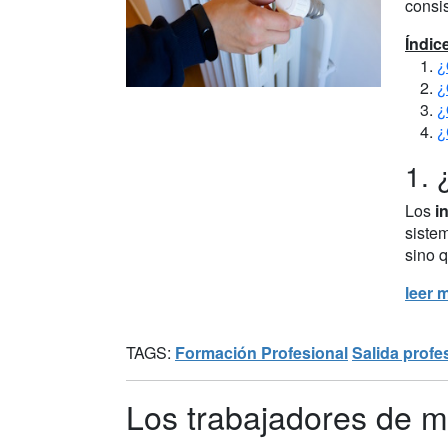
consis
Índic
¿
¿
¿
¿
1. 
Los
i
sistem
sino q
leer 
TAGS:
Formación Profesional
Salida profe
Los trabajadores de m