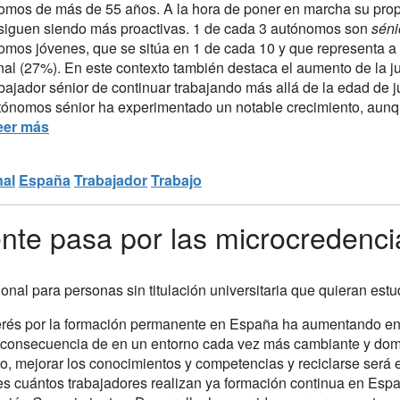
omos de más de 55 años. A la hora de poner en marcha su propi
siguen siendo más proactivas. 1 de cada 3 autónomos son
séni
omos jóvenes, que se sitúa en 1 de cada 10 y que representa a 
al (27%). En este contexto también destaca el aumento de la ju
bajador sénior de continuar trabajando más allá de la edad de jub
tónomos sénior ha experimentado un notable crecimiento, aunqu
eer más
nal
España
Trabajador
Trabajo
te pasa por las microcredencial
nal para personas sin titulación universitaria que quieran estud
terés por la formación permanente en España ha aumentando en l
consecuencia de en un entorno cada vez más cambiante y domi
o, mejorar los conocimientos y competencias y reciclarse será 
s cuántos trabajadores realizan ya formación continua en Esp