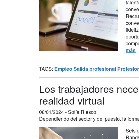
talent
conver
Recru
conver
fideli
oportu
compet
más
TAGS:
Empleo
Salida profesional
Profesio
Los trabajadores necesi
realidad virtual
08/01/2024 -
Sofía Riesco
Dependiendo del sector y del puesto, la for
Seis d
Rands