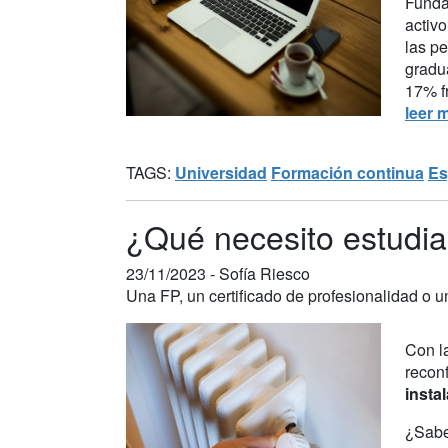
Funda
activ
las pe
gradu
17% fr
leer 
TAGS:
Universidad
Formación continua
Es
¿Qué necesito estudiar
23/11/2023 -
Sofía Riesco
Una FP, un certificado de profesionalidad o u
Con la
reconf
insta
¿Sabe