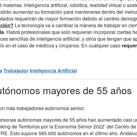
 materias. Inteligencia artificial, robótica, realidad virtual o so
odrán aumentar su formación para mantenerse dentro del mercado
idados requerirán de mayor formación debido al cambio demogr
ación?
La tecnología va a cambiar la manera de trabajar en cie
da
. Habrá profesionales que solo requieran incorporar ciertas 
aces sencillas de inteligencia artificial, y otros que tengan que
lo en el caso de médicos y cirujanos. En cualquier caso
requer
a
Trabajador
Inteligencia Artificial
utónomos mayores de 55 años
con más trabajadores autónomos
senior.
ersonas autónomas mayores de 55 años han aumentado casi un
nking de Territorios por la Economía Sénior 2022’ del Centro 
E. Esto supone 585.000 autónomos en el último año. Andaluc