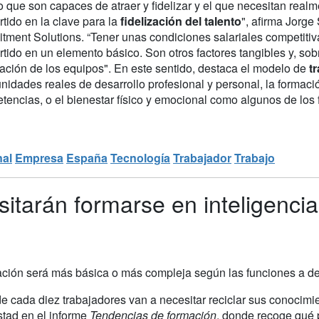
o que son capaces de atraer y fidelizar y el que necesitan real
tido en la clave para la
fidelización del talento
", afirma Jorge
itment Solutions. “Tener unas condiciones salariales competiti
tido en un elemento básico. Son otros factores tangibles y, sobre
zación de los equipos". En este sentido, destaca el modelo de
tr
nidades reales de desarrollo profesional y personal, la formaci
encias, o el bienestar físico y emocional como algunos de los f
nal
Empresa
España
Tecnología
Trabajador
Trabajo
tarán formarse en inteligencia a
mación será más básica o más compleja según las funciones a 
e cada diez trabajadores van a necesitar reciclar sus conocimie
tad en el informe
Tendencias de formación
, donde recoge qué p