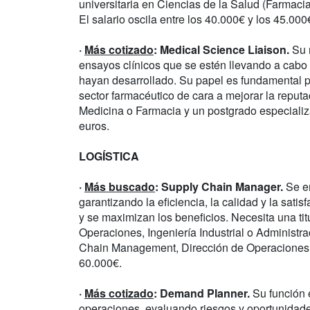
universitaria en Ciencias de la Salud (Farmacia,
El salario oscila entre los 40.000€ y los 45.000
·
Más cotizado
: Medical Science Liaison.
Su m
ensayos clínicos que se estén llevando a cab
hayan desarrollado. Su papel es fundamental p
sector farmacéutico de cara a mejorar la reput
Medicina o Farmacia y un postgrado especializ
euros.
LOGÍSTICA
·
Más buscado
: Supply Chain Manager.
Se en
garantizando la eficiencia, la calidad y la sati
y se maximizan los beneficios. Necesita una tit
Operaciones, Ingeniería Industrial o Administ
Chain Management, Dirección de Operaciones o
60.000€.
·
Más cotizado
: Demand Planner.
Su función e
operaciones, evaluando riesgos y oportunidades