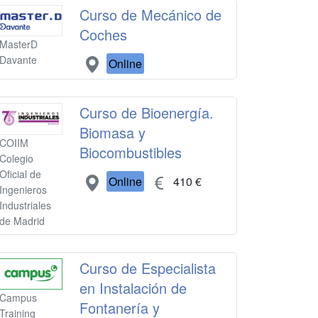
Curso de Mecánico de
Coches
MasterD
Davante
Online
Curso de Bioenergía.
Biomasa y
COIIM
Biocombustibles
Colegio
Oficial de
Online
410 €
Ingenieros
Industriales
de Madrid
Curso de Especialista
en Instalación de
Campus
Fontanería y
Training