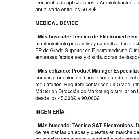
Desarrollo de aplicaciones o Administración de 
anual varía entre los 50-80k.
MEDICAL DEVICE
·
Más buscado
: Técnico de Electromedicina.
mantenimiento preventivo y correctivo, instala
FP de Grado Superior en Electromedicina Clínic
empresas fabricantes y distribuidoras de dispos
·
Más cotizado
: Product Manager Especializ
nuevos productos médicos, asegurando la satisf
regulatorios. Requiere contar con un Grado univ
Máster en Dirección de Marketing o similar en la
desde los 45.000€ a 90.000€.
INGENIERÍA
·
Más buscado
: Técnico SAT Electrónicos.
De
de realizar las pruebas y puestas en marcha de 
en relación con averías y mantenimiento preve