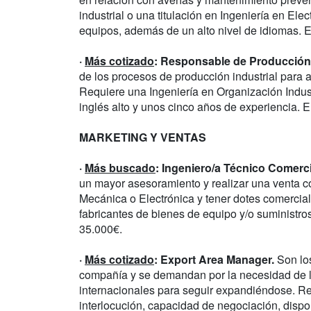
industrial o una titulación en Ingeniería en Elec
equipos, además de un alto nivel de idiomas. E
·
Más cotizado
: Responsable de Producción
de los procesos de producción industrial para 
Requiere una Ingeniería en Organización Indust
inglés alto y unos cinco años de experiencia. E
MARKETING Y VENTAS
·
Más buscado
: Ingeniero/a Técnico Comerci
un mayor asesoramiento y realizar una venta co
Mecánica o Electrónica y tener dotes comerci
fabricantes de bienes de equipo y/o suministros
35.000€.
·
Más cotizado
: Export Area Manager.
Son los
compañía y se demandan por la necesidad de 
internacionales para seguir expandiéndose. Requ
interlocución, capacidad de negociación, dispon