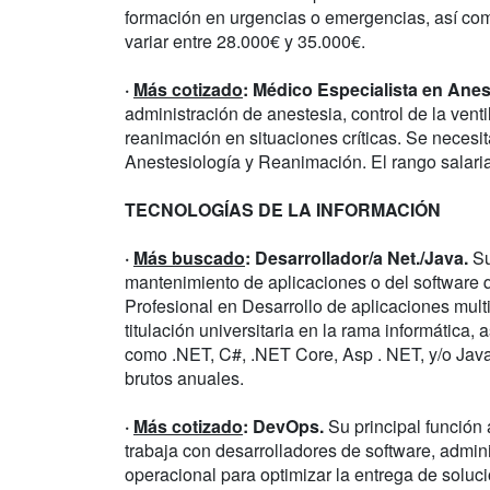
formación en urgencias o emergencias, así como
variar entre 28.000€ y 35.000€.
·
Más cotizado
: Médico Especialista en Ane
administración de anestesia, control de la venti
reanimación en situaciones críticas. Se necesit
Anestesiología y Reanimación. El rango salari
TECNOLOGÍAS DE LA INFORMACIÓN
·
Más buscado
: Desarrollador/a Net./Java.
Su
mantenimiento de aplicaciones o del software
Profesional en Desarrollo de aplicaciones mult
titulación universitaria en la rama informátic
como .NET, C#, .NET Core, Asp . NET, y/o Java.
brutos anuales.
·
Más cotizado
: DevOps.
Su principal función 
trabaja con desarrolladores de software, admini
operacional para optimizar la entrega de solu