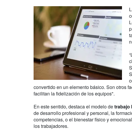
L
c
L
p
t
n
“
c
S
S
c
convertido en un elemento básico. Son otros fac
facilitan la fidelización de los equipos".
En este sentido, destaca el modelo de
trabajo h
de desarrollo profesional y personal, la formac
competencias, o el bienestar físico y emociona
los trabajadores.