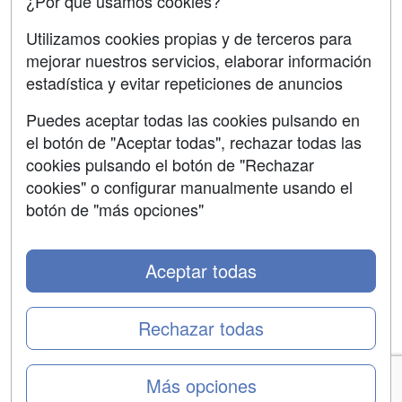
¿Por qué usamos cookies?
Utilizamos cookies propias y de terceros para
mejorar nuestros servicios, elaborar información
estadística y evitar repeticiones de anuncios
Grupo formazion:
Puedes aceptar todas las cookies pulsando en
el botón de "Aceptar todas", rechazar todas las
cookies pulsando el botón de "Rechazar
cookies" o configurar manualmente usando el
botón de "más opciones"
Aceptar todas
Copyright 2000-2026 Formazion Web, S.L. - Calle
Fermín Caballero, 62 - 28034 Madrid Tel: 91 533 70 78
Rechazar todas
Más opciones