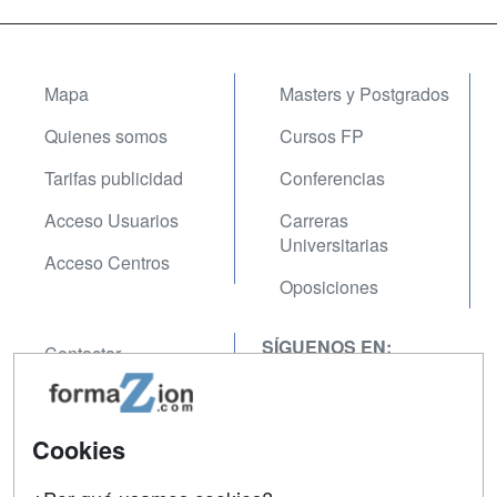
Mapa
Masters y Postgrados
Quienes somos
Cursos FP
Tarifas publicidad
Conferencias
Acceso Usuarios
Carreras
Universitarias
Acceso Centros
Oposiciones
SÍGUENOS EN:
Contactar
Confidencialidad
Aviso legal
Cookies
Copyleft