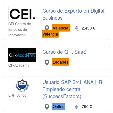
Curso de Experto en Digital
Business
CEI Centro de
Valencia /
2.450 €
Estudios de
València
Innovación
Curso de Qlik SaaS
Leganés
QlikAcademy
Usuario SAP S/4HANA HR
Empleado central
(SuccessFactors)
ERP School
Online
750 €