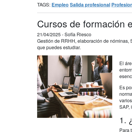
TAGS:
Empleo
Salida profesional
Profesio
Cursos de formación 
21/04/2025 -
Sofía Riesco
Gestión de RRHH, elaboración de nóminas, 
que puedes estudiar.
El ár
entorn
esenci
Es po
normat
vario
SAP, 
1. 
Para 