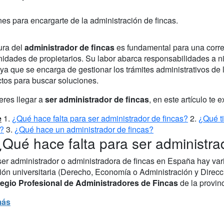
es para encargarte de la administración de fincas.
ura del
administrador de fincas
es fundamental para una corre
idades de propietarios. Su labor abarca responsabilidades a ni
, ya que se encarga de gestionar los trámites administrativos d
ctos para buscar soluciones.
eres llegar a
ser administrador de fincas
, en este artículo te
e
1.
¿Qué hace falta para ser administrador de fincas?
2.
¿Qué ti
s?
3.
¿Qué hace un administrador de fincas?
¿Qué hace falta para ser administra
ser administrador o administradora de fincas en España hay var
ción universitaria (Derecho, Economía o Administración y Direcc
egio Profesional de Administradores de Fincas
de la provinc
más