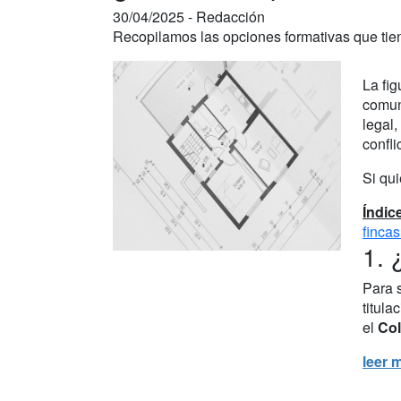
30/04/2025 -
Redacción
Recopilamos las opciones formativas que tien
La fig
comun
legal
confli
Si qui
Índic
finca
1. 
Para 
titula
el
Col
leer 