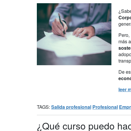
¿Sabe
Corpo
gener
Pero,
más a
soste
adopci
transp
De es
econ
leer 
TAGS:
Salida profesional
Profesional
Empr
¿Qué curso puedo hace