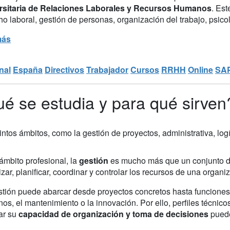
rsitaria de Relaciones Laborales y Recursos Humanos
. Est
o laboral, gestión de personas, organización del trabajo, psicolo
más
nal
España
Directivos
Trabajador
Cursos
RRHH
Online
SA
ué se estudia y para qué sirven
ntos ámbitos, como la gestión de proyectos, administrativa, log
ámbito profesional, la
gestión
es mucho más que un conjunto de
zar, planificar, coordinar y controlar los recursos de una organi
stión puede abarcar desde proyectos concretos hasta funciones 
s, el mantenimiento o la innovación. Por ello, perfiles técnico
ar su
capacidad de organización y toma de decisiones
puede