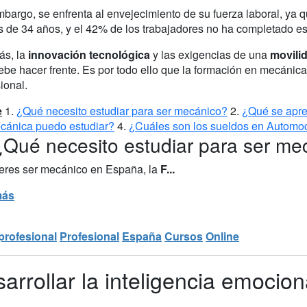
mbargo, se enfrenta al envejecimiento de su fuerza laboral, ya 
 de 34 años, y el 42% de los trabajadores no ha completado es
s, la
innovación tecnológica
y las exigencias de una
movili
be hacer frente. Es por todo ello que la formación en mecánica
ional.
e
1.
¿Qué necesito estudiar para ser mecánico?
2.
¿Qué se apre
cánica puedo estudiar?
4.
¿Cuáles son los sueldos en Automo
¿Qué necesito estudiar para ser me
ieres ser mecánico en España, la
F...
más
profesional
Profesional
España
Cursos
Online
rrollar la inteligencia emocion