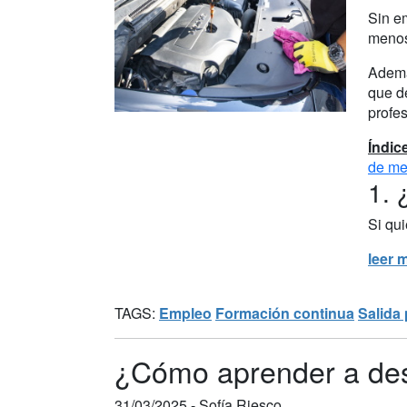
Sin e
menos
Ademá
que de
profes
Índic
de me
1. 
Si qu
leer 
TAGS:
Empleo
Formación continua
Salida 
¿Cómo aprender a desa
31/03/2025 -
Sofía Riesco