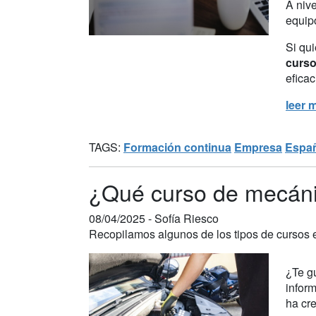
A niv
equipo
Si qui
curso
eficac
leer 
TAGS:
Formación continua
Empresa
Espa
¿Qué curso de mecáni
08/04/2025 -
Sofía Riesco
Recopilamos algunos de los tipos de cursos 
¿Te gu
infor
ha cr