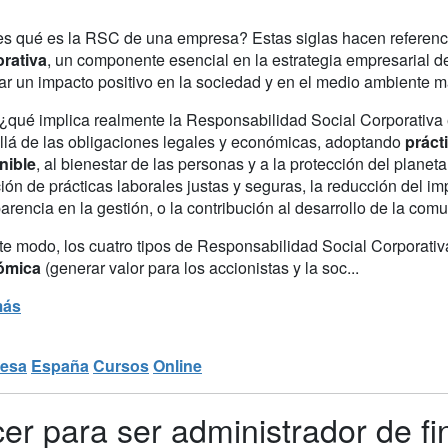
s qué es la RSC de una empresa? Estas siglas hacen referenc
rativa
, un componente esencial en la estrategia empresarial d
ar un impacto positivo en la sociedad y en el medio ambiente má
 ¿qué implica realmente la Responsabilidad Social Corporativa 
llá de las obligaciones legales y económicas, adoptando
práct
nible
, al bienestar de las personas y a la protección del plane
ón de prácticas laborales justas y seguras, la reducción del imp
arencia en la gestión, o la contribución al desarrollo de la com
te modo, los cuatro tipos de Responsabilidad Social Corporati
ómica
(generar valor para los accionistas y la soc...
más
esa
España
Cursos
Online
r para ser administrador de fi