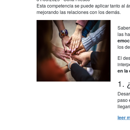
Esta competencia se puede aplicar tanto al 
mejorando las relaciones con los demás.
Saber
las h
emoc
los d
El des
interp
en la
1. 
Desarr
paso 
llegar
leer 