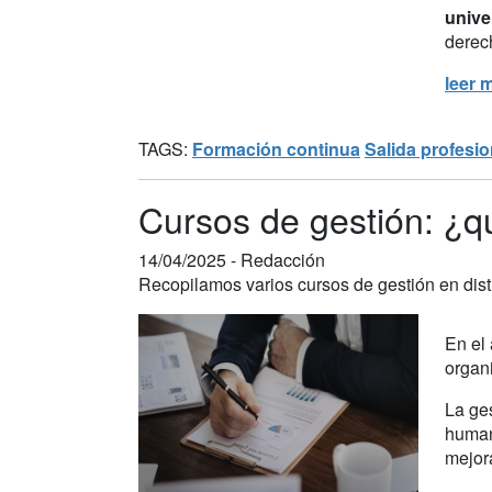
unive
derech
leer 
TAGS:
Formación continua
Salida profesio
Cursos de gestión: ¿q
14/04/2025 -
Redacción
Recopilamos varios cursos de gestión en disti
En el 
organi
La ge
humano
mejor